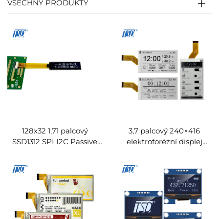
VŠECHNY PRODUKTY
128x32 1,71 palcový
3,7 palcový 240×416
SSD1312 SPI I2C Passive
elektroforézní displej
Matrix monochromatický
AMEPD elektronický
OLED displejové moduly
štítek regálu E ink displej