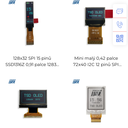
Důvěřováno nejlepšími společnostmi
Získejte svou exkluzivní slevu!
Zadejte svůj e-mail, abyste okamžitě obdrželi personalizovaný cenový plán a
odbornou konzultaci.
128x32 SPI 15 pinů
Mini malý 0,42 palce
SSD1316Z 0,91 palce 12832
72x40 I2C 12 pinů SPI
monochromatický oled
SH1106 oled displejový
displejový modul
modul
Získejte nabídku