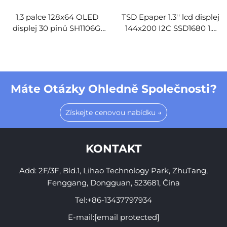
1,3 palce 128x64 OLED
TSD Epaper 1.3'' lcd displej
displej 30 pinů SH1106G
144x200 I2C SSD1680 1.3
12864 OLED modul
palcový Eink lcd modul
displeje
Máte Otázky Ohledně Společnosti?
Získejte cenovou nabídku →
KONTAKT
Add: 2F/3F, Bld.1, Lihao Technology Park, ZhuTang,
Fenggang, Dongguan, 523681, Čína
Tel:
+86-13437797934
E-mail:
[email protected]