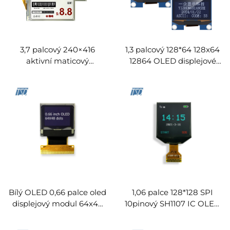
3,7 palcový 240×416
1,3 palcový 128*64 128x64
aktivní maticový
12864 OLED displejové
elektroforézní displej
moduly SH1106 IC I2C
AMEPD Epaper Elink
jednobarevný bílý OLED
moduly displeje
displejové moduly
Odemkněte si exkluzivní výhody
Bílý OLED 0,66 palce oled
1,06 palce 128*128 SPI
Připojte se k více než 500 lídrům průmyslu, kteří proměnili své podnikání
displejový modul 64x48
10pinový SH1107 IC OLED
díky našim řešením.
rozlišení SSD1306BZ IC
modul
SPI OLED modul