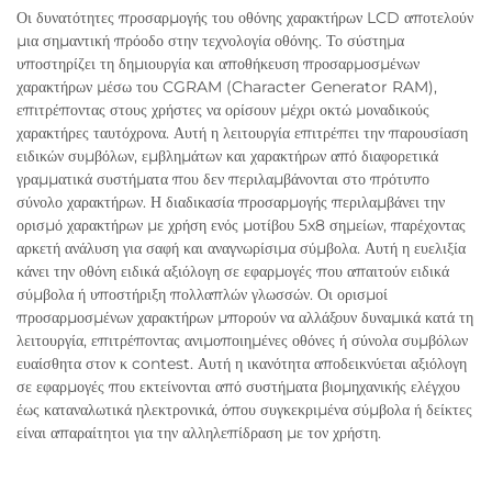
Οι δυνατότητες προσαρμογής του οθόνης χαρακτήρων LCD αποτελούν
μια σημαντική πρόοδο στην τεχνολογία οθόνης. Το σύστημα
υποστηρίζει τη δημιουργία και αποθήκευση προσαρμοσμένων
χαρακτήρων μέσω του CGRAM (Character Generator RAM),
επιτρέποντας στους χρήστες να ορίσουν μέχρι οκτώ μοναδικούς
χαρακτήρες ταυτόχρονα. Αυτή η λειτουργία επιτρέπει την παρουσίαση
ειδικών συμβόλων, εμβλημάτων και χαρακτήρων από διαφορετικά
γραμματικά συστήματα που δεν περιλαμβάνονται στο πρότυπο
σύνολο χαρακτήρων. Η διαδικασία προσαρμογής περιλαμβάνει την
ορισμό χαρακτήρων με χρήση ενός μοτίβου 5x8 σημείων, παρέχοντας
αρκετή ανάλυση για σαφή και αναγνωρίσιμα σύμβολα. Αυτή η ευελιξία
κάνει την οθόνη ειδικά αξιόλογη σε εφαρμογές που απαιτούν ειδικά
σύμβολα ή υποστήριξη πολλαπλών γλωσσών. Οι ορισμοί
προσαρμοσμένων χαρακτήρων μπορούν να αλλάξουν δυναμικά κατά τη
λειτουργία, επιτρέποντας ανιμοποιημένες οθόνες ή σύνολα συμβόλων
ευαίσθητα στον κ contest. Αυτή η ικανότητα αποδεικνύεται αξιόλογη
σε εφαρμογές που εκτείνονται από συστήματα βιομηχανικής ελέγχου
έως καταναλωτικά ηλεκτρονικά, όπου συγκεκριμένα σύμβολα ή δείκτες
είναι απαραίτητοι για την αλληλεπίδραση με τον χρήστη.