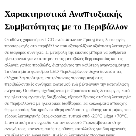
Χαρακτηριστικά Αναπτυξιακής
Συμβατότητας με το Περιβάλλον
Οι οθόνες χαρακτήρων LCD ενσωμάτωνουν προηγμένες λειτουργίες
προσαρμογής στο περιβάλλον που εξασφαλίζουν αξιόπιστη λειτουργία
σε διάφορες συνθήκες. Η μεταβολή της εικόνας μπορεί να ρυθμιστεί
ηλεκτρονικά για να αποτρέπει τις μεταβολές θερμοκρασίας και τις
αλλαγές γωνίας προβολής, διατηρώντας την καλύτερη αναγνωσιμότητα.
Τα συστήματα φωτισμού LED περιλαμβάνουν συχνά δυνατότητες
ελέγχου λαμπρότητας, επιτρέποντας προσαρμογή στις
περιβαλλοντικές συνθήκες φωτισμού ενώ βελτιώνουν την κατανάλωση
ενέργειας. Οι οθόνες σχεδιάζονται με προστατευτικές λειτουργίες κατά
της ηλεκτρομαγνητικής δια拢ορίας, εξασφαλίζοντας σταθερή λειτουργία
σε περιβάλλοντα με ηλεκτρικές δια拢ορίες. Τα κυκλώματα αποδοχής
θερμοκρασίας διατηρούν σταθερή απόδοση της οθόνης κατά μήκος του
εύρους λειτουργικής θερμοκρασίας, τυπικά από -20°C μέχρι +70°C.
Η αντίσταση στην υγρασία και τον κονιορτό περιλαμβάνεται στην
αντοχή τους, κάνοντας αυτές τις οθόνες κατάλληλες για βιομηχανικές
και εξωτερικές εφαρμογές. Αυτές οι λειτουργίες προσαρμογής