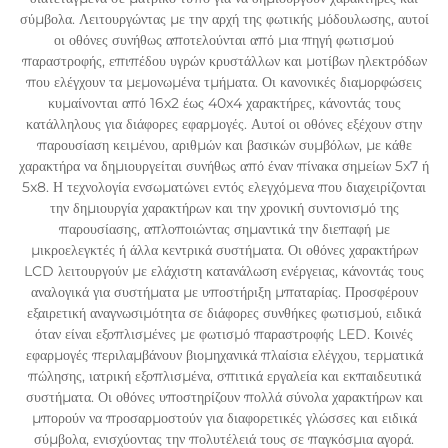
σύμβολα. Λειτουργώντας με την αρχή της φωτικής μόδουλωσης, αυτοί
οι οθόνες συνήθως αποτελούνται από μια πηγή φωτισμού
παραστροφής, επιπέδου υγρών κρυστάλλων και μοτίβων ηλεκτρόδων
που ελέγχουν τα μεμονωμένα τμήματα. Οι κανονικές διαμορφώσεις
κυμαίνονται από 16x2 έως 40x4 χαρακτήρες, κάνοντάς τους
κατάλληλους για διάφορες εφαρμογές. Αυτοί οι οθόνες εξέχουν στην
παρουσίαση κειμένου, αριθμών και βασικών συμβόλων, με κάθε
χαρακτήρα να δημιουργείται συνήθως από έναν πίνακα σημείων 5x7 ή
5x8. Η τεχνολογία ενσωματώνει εντός ελεγχόμενα που διαχειρίζονται
την δημιουργία χαρακτήρων και την χρονική συντονισμό της
παρουσίασης, απλοποιώντας σημαντικά την διεπαφή με
μικροελεγκτές ή άλλα κεντρικά συστήματα. Οι οθόνες χαρακτήρων
LCD λειτουργούν με ελάχιστη κατανάλωση ενέργειας, κάνοντάς τους
αναλογικά για συστήματα με υποστήριξη μπαταρίας. Προσφέρουν
εξαιρετική αναγνωσιμότητα σε διάφορες συνθήκες φωτισμού, ειδικά
όταν είναι εξοπλισμένες με φωτισμό παραστροφής LED. Κοινές
εφαρμογές περιλαμβάνουν βιομηχανικά πλαίσια ελέγχου, τερματικά
πώλησης, ιατρική εξοπλισμένα, σπιτικά εργαλεία και εκπαιδευτικά
συστήματα. Οι οθόνες υποστηρίζουν πολλά σύνολα χαρακτήρων και
μπορούν να προσαρμοστούν για διαφορετικές γλώσσες και ειδικά
σύμβολα, ενισχύοντας την πολυτέλειά τους σε παγκόσμια αγορά.