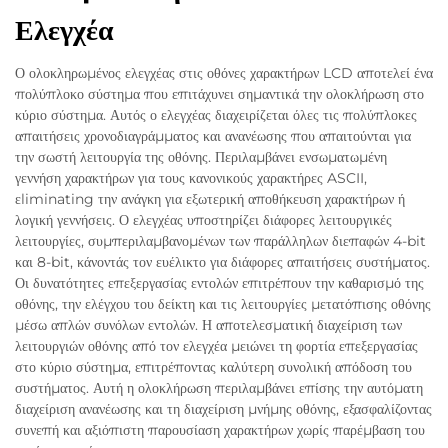
Ελεγχέα
Ο ολοκληρωμένος ελεγχέας στις οθόνες χαρακτήρων LCD αποτελεί ένα
πολύπλοκο σύστημα που επιτάχυνει σημαντικά την ολοκλήρωση στο
κύριο σύστημα. Αυτός ο ελεγχέας διαχειρίζεται όλες τις πολύπλοκες
απαιτήσεις χρονοδιαγράμματος και ανανέωσης που απαιτούνται για
την σωστή λειτουργία της οθόνης. Περιλαμβάνει ενσωματωμένη
γεννήση χαρακτήρων για τους κανονικούς χαρακτήρες ASCII,
εliminating την ανάγκη για εξωτερική αποθήκευση χαρακτήρων ή
λογική γεννήσεις. Ο ελεγχέας υποστηρίζει διάφορες λειτουργικές
λειτουργίες, συμπεριλαμβανομένων των παράλληλων διεπαφών 4-bit
και 8-bit, κάνοντάς τον ευέλικτο για διάφορες απαιτήσεις συστήματος.
Οι δυνατότητες επεξεργασίας εντολών επιτρέπουν την καθαρισμό της
οθόνης, την ελέγχου του δείκτη και τις λειτουργίες μετατόπισης οθόνης
μέσω απλών συνόλων εντολών. Η αποτελεσματική διαχείριση των
λειτουργιών οθόνης από τον ελεγχέα μειώνει τη φορτία επεξεργασίας
στο κύριο σύστημα, επιτρέποντας καλύτερη συνολική απόδοση του
συστήματος. Αυτή η ολοκλήρωση περιλαμβάνει επίσης την αυτόματη
διαχείριση ανανέωσης και τη διαχείριση μνήμης οθόνης, εξασφαλίζοντας
συνεπή και αξιόπιστη παρουσίαση χαρακτήρων χωρίς παρέμβαση του