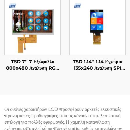
TFT LCD Οθόνη
Εμφάνισης
TSD 7'' 7 Εξώφυλλο
TSD 1.14'' 1.14 Εγχώρια
800x480 Ανάλυση RGB
135x240 Ανάλυση SPI
Διεπαφή 12H TN TFT
Διεπαφή ST7789V3-G6
LCD Οθόνη Με Αντοχικό
IPS TFT LCD Εμφάνιση
Ταξιδιωτικό Πάνελ RTP
Μονάδας
Οι οθόνες χαρακτήρων LCD προσφέρουν αρκετές ελκυστικές
προνομιακές προδιαγραφές που τις κάνουν αποτελεσματική
επιλογή για πολλές εφαρμογές. Η χαμηλή κατανάλωση
ενέργειας αποτελεί κύρια πλεονέκτημα, καθώς καταναλώνουν