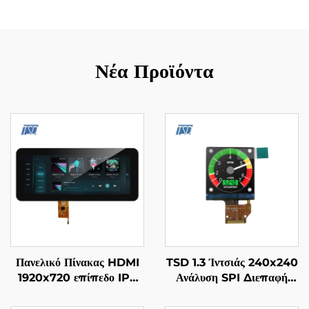
Νέα Προϊόντα
Πανελικό Πίνακας HDMI
TSD 1.3 Ίντσιάς 240x240
1920x720 επίπεδο IPS
Ανάλυση SPI Διεπαφή
γυαλίνου TFT LCD οθόνης
ST7789V3 Συντελεστής
12.3" με PCAP
Τροπής Τετράγωνης IPS