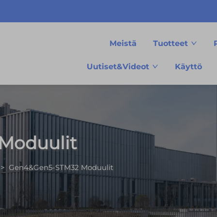
Meistä
Tuotteet
Uutiset&Videot
Käyttö
Moduulit
>
Gen4&Gen5-STM32 Moduulit