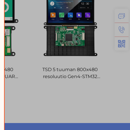
0x480
TSD 5 tuuman 800x480
32 UART
resoluutio Gen4-STM32
 älykäs
UART/RS232/RS485
sarjaporttikäyttöliittymä
älykkäät LCD-näyttömoduulit