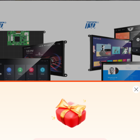
Gen4-STM32-101CT-0110,1
TSD Gen5-STM32-10,1
uman 1024*600 HD älykäs
1024*600 RS232/RS4
TFT-näyttö IPS-näyttö
40 pinnin GPIO T
T/RS232/RS485, 40:n pinin
näyttömoduuli
IO-liitäntä STM32H7R TFT