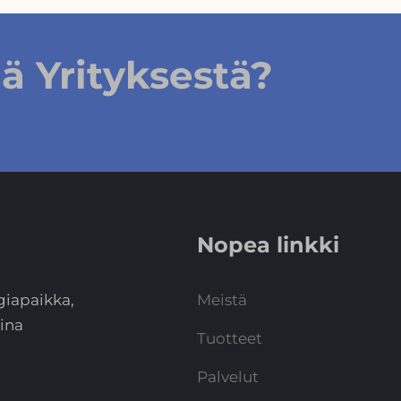
 Yrityksestä?
Nopea linkki
giapaikka,
Meistä
ina
Tuotteet
Palvelut