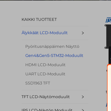
KAIKKI TUOTTEET
Älykkäät LCD-Moduulit
Pyöritusnäppäimen Näyttö
Gen4&Gen5-STM32-Moduulit
HDMI LCD-Moduulit
UART LCD-Moduulit
SSD1963 TFT
tu
TFT LCD-Näytömoduulit
UAR
GP
IPS LCD-Näytön Moduulit