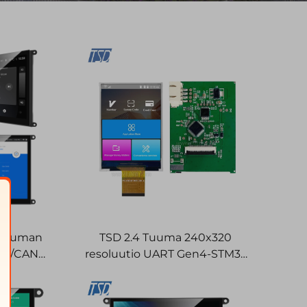
 tuuman
TSD 2.4 Tuuma 240x320
85/CAN
resoluutio UART Gen4-STM32
FT-
sarjaportti älykäs LCD-moduuli
t