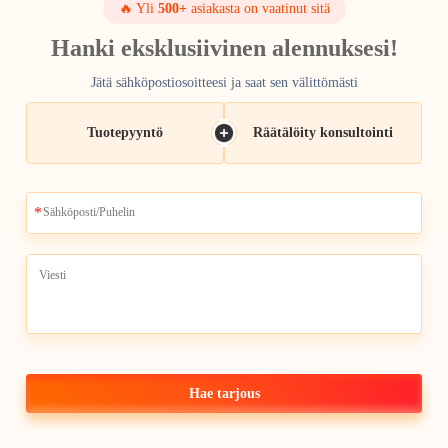
🔥 Yli
500+
asiakasta on vaatinut sitä
LCD -näyttömoduulit
Hanki eksklusiivinen alennuksesi!
Jätä sähköpostiosoitteesi ja saat sen välittömästi
Tuotepyyntö
Räätälöity konsultointi
SD 7'' 7 tuumaa 1024x600
TSD 4,3 tuuman 80
CD Kosketusnäyttö Gen4-
resoluutio Gen4-STM
STM32 UART Sarjaportti
sarjaporttikäyttöinen
Liittymä IPS Älykäs LCD
moduuli
Näytön Moduuli
Hae tarjous