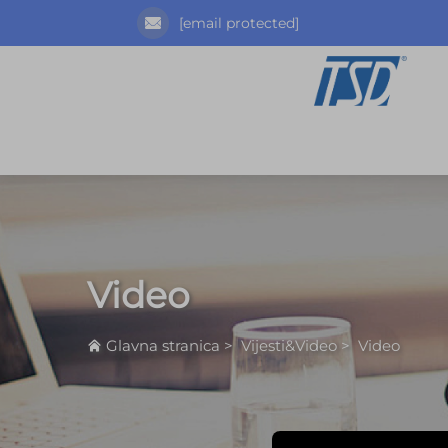
[email protected]
Video
Glavna stranica
>
Vijesti&Video
>
Video