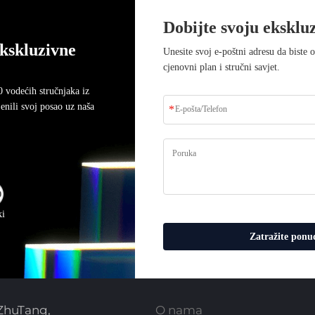
Dobijte svoju eksklu
ekskluzivne
Unesite svoj e-poštni adresu da biste 
cjenovni plan i stručni savjet.
0 vodećih stručnjaka iz
jenili svoj posao uz naša
Tvrtki?
ki
Zatražite ponu
Brza veza
 ZhuTang,
O nama