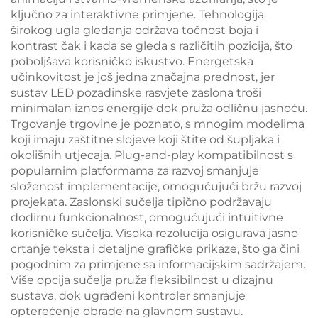
ključno za interaktivne primjene. Tehnologija
širokog ugla gledanja održava točnost boja i
kontrast čak i kada se gleda s različitih pozicija, što
poboljšava korisničko iskustvo. Energetska
učinkovitost je još jedna značajna prednost, jer
sustav LED pozadinske rasvjete zaslona troši
minimalan iznos energije dok pruža odličnu jasnoću.
Trgovanje trgovine je poznato, s mnogim modelima
koji imaju zaštitne slojeve koji štite od šupljaka i
okolišnih utjecaja. Plug-and-play kompatibilnost s
popularnim platformama za razvoj smanjuje
složenost implementacije, omogućujući bržu razvoj
projekata. Zaslonski sučelja tipično podržavaju
dodirnu funkcionalnost, omogućujući intuitivne
korisničke sučelja. Visoka rezolucija osigurava jasno
crtanje teksta i detaljne grafičke prikaze, što ga čini
pogodnim za primjene sa informacijskim sadržajem.
Više opcija sučelja pruža fleksibilnost u dizajnu
sustava, dok ugrađeni kontroler smanjuje
opterećenje obrade na glavnom sustavu.