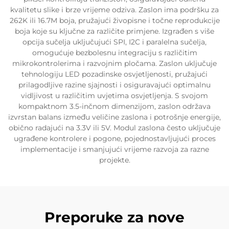
kvalitetu slike i brze vrijeme odziva. Zaslon ima podršku za
262K ili 16.7M boja, pružajući živopisne i točne reprodukcije
boja koje su ključne za različite primjene. Izgrađen s više
opcija sučelja uključujući SPI, I2C i paralelna sučelja,
omogućuje bezbolesnu integraciju s različitim
mikrokontrolerima i razvojnim pločama. Zaslon uključuje
tehnologiju LED pozadinske osvjetljenosti, pružajući
prilagodljive razine sjajnosti i osiguravajući optimalnu
vidljivost u različitim uvjetima osvjetljenja. S svojom
kompaktnom 3.5-inčnom dimenzijom, zaslon održava
izvrstan balans između veličine zaslona i potrošnje energije,
obično radajući na 3.3V ili 5V. Modul zaslona često uključuje
ugrađene kontrolere i pogone, pojednostavljujući proces
implementacije i smanjujući vrijeme razvoja za razne
projekte.
Preporuke za nove