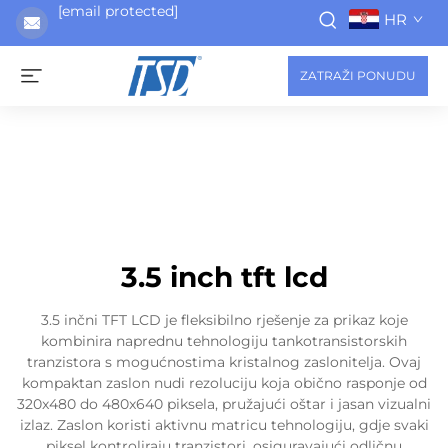
[email protected]
HR
ZATRAŽI PONUDU
3.5 inch tft lcd
3.5 inčni TFT LCD je fleksibilno rješenje za prikaz koje
kombinira naprednu tehnologiju tankotransistorskih
tranzistora s mogućnostima kristalnog zaslonitelja. Ovaj
kompaktan zaslon nudi rezoluciju koja obično rasponje od
320x480 do 480x640 piksela, pružajući oštar i jasan vizualni
izlaz. Zaslon koristi aktivnu matricu tehnologiju, gdje svaki
piksel kontroliraju tranzistori, osiguravajući odličnu