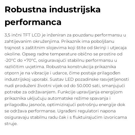
Robustna industrijska
performanca
3,5 inčni TFT LCD je inženiran za pouzdanu performansu u
zahtijevanim okruženjima. Prikaznik ima poboljšanu
trajnost s zaštitnim slojevima koji štite od škrinji i utjecaja
okoline. Opseg radne temperature obično se prostire od
-20°C do +70°C, osiguravajući stabilnu performansu u
različitim uvjetima. Robustna konstrukcija prikaznika
otporn je na vibracije i udarce, čime postaje prilagođen
industrijskoj uporabi. Sustav LED pozadinske rasvjetljenosti
nudi produženi životni vijek od do 50.000 sati, smanjujući
potrebe za održavanjem. Funkcije upravljanja energijom
prikaznika uključuju automatske režime spavanja i
prilagodbu jasnoće, optimizirajući potrošnju energije dok
se održava performanse. Ugrađeni regulatori napona
osiguravaju stabilnu radu čak i s fluktuirajućim izvoricama
struje.