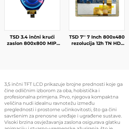
TSD 3.4 inčni krući
TSD 7'' 7 Inch 800x480
zaslon 800x800 MIPI
rezolucija 12h TN HD-
sučelje ILI9881C-05 IPS
MI USB I2C sučelje
TFT LCD moduli
LCD dodirni zaslon s
HD MI pločom
3,5 inčni TFT LCD prikazuje brojne prednosti koje ga
čine odličnim izborom za oba, hobistička i
profesionalna primjena. Prvo, njegova kompaktna
veličina nudi idealnu ravnotežu između
preglednosti i prostorne učinkovitosti, što ga čini
savršenim za prenosne uređaje i ugrađene sustave.
Visoki brzina osvježavanja zaslona osigurava glatku
animaciju i stvarno-vremenske ažuriranja, što je