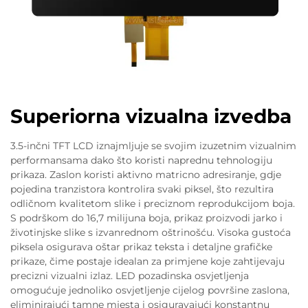
Superiorna vizualna izvedba
3.5-inčni TFT LCD iznajmljuje se svojim izuzetnim vizualnim
performansama dako što koristi naprednu tehnologiju
prikaza. Zaslon koristi aktivno matricno adresiranje, gdje
pojedina tranzistora kontrolira svaki piksel, što rezultira
odličnom kvalitetom slike i preciznom reprodukcijom boja.
S podrškom do 16,7 milijuna boja, prikaz proizvodi jarko i
životinjske slike s izvanrednom oštrinošću. Visoka gustoća
piksela osigurava oštar prikaz teksta i detaljne grafičke
prikaze, čime postaje idealan za primjene koje zahtijevaju
precizni vizualni izlaz. LED pozadinska osvjetljenja
omogućuje jednoliko osvjetljenje cijelog površine zaslona,
eliminirajući tamne mjesta i osiguravajući konstantnu