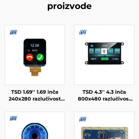
proizvode
TSD 1.69'' 1.69 inča
TSD 4.3'' 4.3 inča
240x280 razlučivost
800x480 razlučivost
SPI sučelje ST7789V
Gen4-STM32 UART
upravljački čip IPS TFT
Serijski Port Sučelje
LCD zaslon moduli za
Pametni Modul
pametne satove