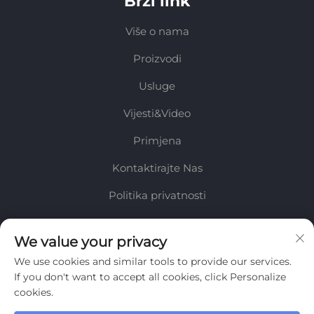
Brzi link
Više o nama
Proizvodi
Usluge
Vijesti&Video
Primjena
Kontaktirajte Nas
Politika privatnosti
INFORMACIJE
We value your privacy
We use cookies and similar tools to provide our services.
Prijavite se za primanje našeg tjednog biltena
If you don't want to accept all cookies, click Personalize
cookies.