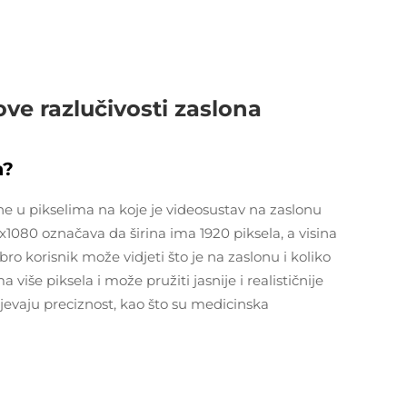
ve razlučivosti zaslona
a?
ine u pikselima na koje je videosustav na zaslonu
0x1080 označava da širina ima 1920 piksela, a visina
bro korisnik može vidjeti što je na zaslonu i koliko
 više piksela i može pružiti jasnije i realističnije
ijevaju preciznost, kao što su medicinska