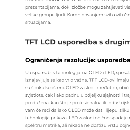
prezentacijama, dok izložbe mogu zahtijevati viso
velike groupe ljudi. Kombinovanjem svih ovih čimb
situacijama.
TFT LCD usporedba s drugim
Ograničenja rezolucije: usporedb
U usporedbi s tehnologijama OLED i LED, sposob
iznajavljuje se kao vrlo važna. TFT LCD-ovi imaj
su široko korišteni. OLED zasloni, međutim, obi
svjetlote, čak i ako padnu u odjeljku sjajnosti i t
produžena, kao što je profesionalna ili industrijsk
vam će reći da iako OLED može dati 'lijepu' sliku,
tehnologija prikaza. LED zasloni obično spadaju 
spektru metrika, ali nikada ne dostižu vrstu bojn