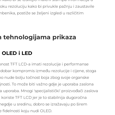
ku rezoluciju kako bi privukle pažnju i zaustavile
enika, postiže se željeni izgled u različitim
 tehnologijama prikaza
a OLED i LED
nost TFT LCD-a imati rezolucije i performanse
u dobar kompromis između rezolucije i cijene, stoga
čno nude bolju točnost boja zbog svoje organske
rajnosti. To može biti važno gdje je uporaba zaslona
a uporaba. Mnogi 'specijalistički' proizvođači zaslova
 koriste TFT LCD jer je to stabilnija dugoročna
negdje u sredinu, dobro se izražavaju po širem
e fidelnosti koju nudi OLED.