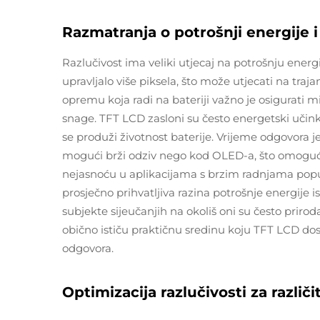
Razmatranja o potrošnji energije
Razlučivost ima veliki utjecaj na potrošnju energij
upravljalo više piksela, što može utjecati na traja
opremu koja radi na bateriji važno je osigurati 
snage. TFT LCD zasloni su često energetski učink
se produži životnost baterije. Vrijeme odgovora 
mogući brži odziv nego kod OLED-a, što omoguću
nejasnoću u aplikacijama s brzim radnjama poput i
prosječno prihvatljiva razina potrošnje energije 
subjekte sijeučanjih na okoliš oni su često prir
obično ističu praktičnu sredinu koju TFT LCD 
odgovora.
Optimizacija razlučivosti za različ