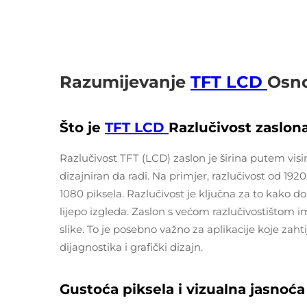
Razumijevanje
TFT LCD
Osno
Što je
TFT LCD
Razlučivost zaslon
Razlučivost TFT (LCD) zaslon je širina putem vis
dizajniran da radi. Na primjer, razlučivost od 192
1080 piksela. Razlučivost je ključna za to kako do
lijepo izgleda. Zaslon s većom razlučivostištom ima
slike. To je posebno važno za aplikacije koje zaht
dijagnostika i grafički dizajn.
Gustoća piksela i vizualna jasnoća