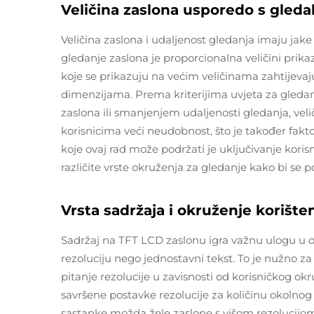
Veličina zaslona usporedo s gleda
Veličina zaslona i udaljenost gledanja imaju jake
gledanje zaslona je proporcionalna veličini prika
koje se prikazuju na većim veličinama zahtijevaj
dimenzijama. Prema kriterijima uvjeta za gledanj
zaslona ili smanjenjem udaljenosti gledanja, veli
korisnicima veći neudobnost, što je također fakto
koje ovaj rad može podržati je uključivanje korisn
različite vrste okruženja za gledanje kako bi se p
Vrsta sadržaja i okruženje korište
Sadržaj na TFT LCD zaslonu igra važnu ulogu u oda
rezoluciju nego jednostavni tekst. To je nužno z
pitanje rezolucije u zavisnosti od korisničkog ok
savršene postavke rezolucije za količinu okolnog 
sastanke možda žele zaslone s višom rezolucijom