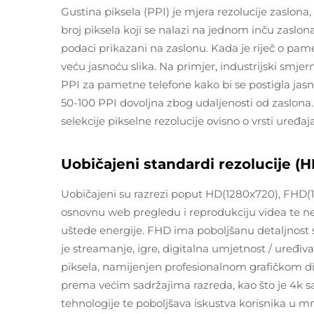
Gustina piksela (PPI) je mjera rezolucije zaslona,
broj piksela koji se nalazi na jednom inču zaslona; č
podaci prikazani na zaslonu. Kada je riječ o pame
veću jasnoću slika. Na primjer, industrijski smjer
PPI za pametne telefone kako bi se postigla jasna
50-100 PPI dovoljna zbog udaljenosti od zaslona
selekcije pikselne rezolucije ovisno o vrsti uređaj
Uobičajeni standardi rezolucije (
Uobičajeni su razrezi poput HD(1280x720), FHD(
osnovnu web pregledu i reprodukciju videa te nek
uštede energije. FHD ima poboljšanu detaljnost sl
je streamanje, igre, digitalna umjetnost / uređiv
piksela, namijenjen profesionalnom grafičkom diz
prema većim sadržajima razreda, kao što je 4k sa
tehnologije te poboljšava iskustva korisnika u 