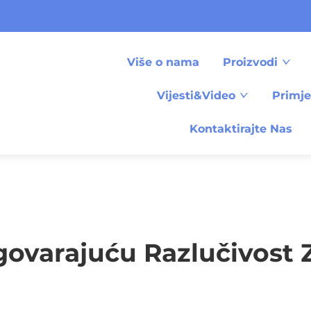
Više o nama
Proizvodi
Vijesti&Video
Primj
Kontaktirajte Nas
ovarajuću Razlučivost 