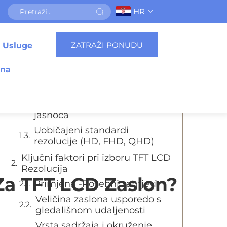
HR
Sadržaj
ZATRAŽI PONUDU
Usluge
Razumijevanje TFT LCD Osnove
razlučivosti zaslona
ena
Što je TFT LCD Razlučivost
zaslona?
Gustoća piksela i vizualna
jasnoća
Uobičajeni standardi
rezolucije (HD, FHD, QHD)
Ključni faktori pri izboru TFT LCD
Rezolucija
Za TFT LCD Zaslon?
Primjena -Posebni zahtjevi
Veličina zaslona usporedo s
gledališnom udaljenosti
Vrsta sadržaja i okruženje