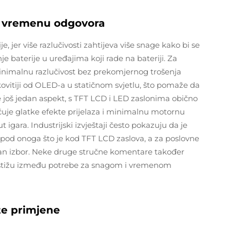
 i vremenu odgovora
e, jer više razlučivosti zahtijeva više snage kako bi se
nje baterije u uređajima koji rade na bateriji. Za
minimalnu razlučivost bez prekomjernog trošenja
ovitiji od OLED-a u statičnom svjetlu, što pomaže da
je još jedan aspekt, s TFT LCD i LED zaslonima obično
je glatke efekte prijelaza i minimalnu motornu
gara. Industrijski izvještaji često pokazuju da je
ispod onoga što je kod TFT LCD zaslova, a za poslovne
odan izbor. Neke druge stručne komentare također
dostižu između potrebe za snagom i vremenom
ite primjene