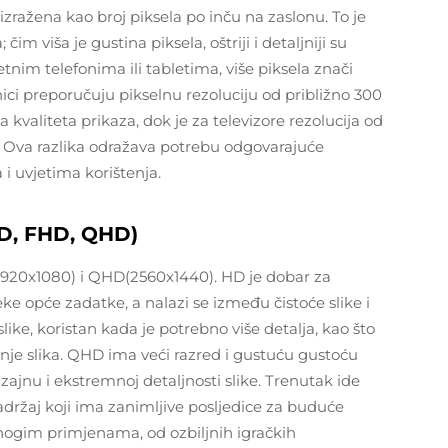
 izražena kao broj piksela po inču na zaslonu. To je
im viša je gustina piksela, oštriji i detaljniji su
tnim telefonima ili tabletima, više piksela znači
nici preporučuju pikselnu rezoluciju od približno 300
 kvaliteta prikaza, dok je za televizore rezolucija od
. Ova razlika odražava potrebu odgovarajuće
a i uvjetima korištenja.
HD, FHD, QHD)
1920x1080) i QHD(2560x1440). HD je dobar za
e opće zadatke, a nalazi se između čistoće slike i
ike, koristan kada je potrebno više detalja, kao što
anje slika. QHD ima veći razred i gustuću gustoću
ajnu i ekstremnoj detaljnosti slike. Trenutak ide
držaj koji ima zanimljive posljedice za buduće
mnogim primjenama, od ozbiljnih igračkih