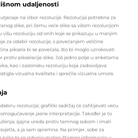
lišnom udaljenosti
 utjecaje na izbor rezolucije. Rezolucija potrebna za
zanog slike, pri čemu veće slike sa višom rezolucijom
u višu rezoluciju od onih koje se prikazuju u manjim
e za odabir rezolucije, s povećanjem veličine
čina piksela bi se povećala, što bi moglo uzrokovati
r protiv pikselacije slike. Još jedno polje u anketama
ika, kao i zaslonsku rezoluciju koja zadovoljava
ostigla vizualna kvaliteta i sprečila vizualna umora.
nja
biru rezolucija; grafički sadržaj će zahtijevati veću
a omogućavanje jasne interpretacije. Također je to
ruženja; sjajna ureda protiv tamnog sobom i imati
svjetla, a ja sam spremna. Na primjer, sobe za
 kako bi se izdvojio maleni štampa informacija u