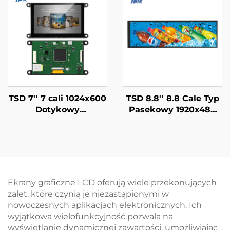
Seryjnego Moduł
Wyświetlaczowy
Smart LCD
TSD 7'' 7 cali 1024x600
TSD 8.8'' 8.8 Cale Typ
Dotykowy
Pasekowy 1920x480
Wyświetlacz LCD
Rozdzielczość Interfejs
Gen4-STM32 Interfejs
MIPI Ekran LCD TFT z
Portu Seryjnego UART
technologią IPS
Ekran IPS Moduł
Wyświetlaczowy
Smart LCD
Ekrany graficzne LCD oferują wiele przekonujących
zalet, które czynią je niezastąpionymi w
nowoczesnych aplikacjach elektronicznych. Ich
wyjątkowa wielofunkcyjność pozwala na
wyświetlanie dynamicznej zawartości, umożliwiając