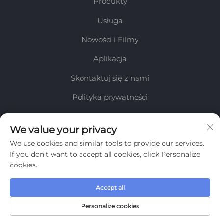
Produkty
Usługa
Nowości i Filmy
Aplikacja
Skontaktuj się z nami
Polityka prywatności
INFORMACJE
We value your privacy
We use cookies and similar tools to provide our services.
Zapisz się, aby otrzymywać nasz cotygodniowy biuletyn
If you don't want to accept all cookies, click Personalize
cookies.
Accept all
Wyślij
Personalize cookies