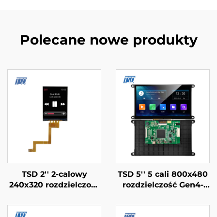
Polecane nowe produkty
TSD 2'' 2-calowy
TSD 5'' 5 cali 800x480
240x320 rozdzielczość
rozdzielczość Gen4-
ST7789V Interfejs SPI
STM32
IPS TFT Ekran LCD
UART/RS232/RS485
moduły wyświetlające
Interfejs Portu