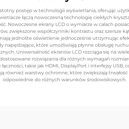
stotny postęp w technologii wyświetlania, oferując uży
wietlacze łączą nowoczesną technologię ciekłych krysz
ość. Nowoczesne ekrany LCD o wymiarze w calach posiad
w, zwiększone współczynniki kontrastu oraz szersze kąt
ają jednolite oświetlenie jednocześnie utrzymując efe
apędzające, które umożliwiają płynne obsługę ruchu i s
icznych. Uniwersalność ekranów LCD rozciąga się na wie
 dostosowane rozwiązania dla różnych wymagań rozmiar
 łączności, takie jak HDMI, DisplayPort i interfejsy US
 również warstwy ochronne, które zwiększają trwałość i 
odpowiednie do różnych warunków środowiskowych.