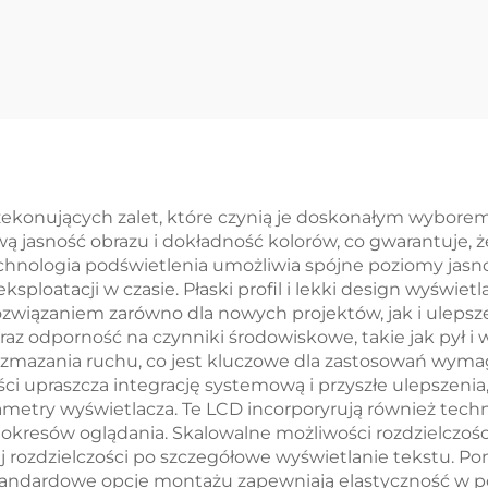
dzielczość Gen4-
Rozdzielczo
STM32
Interfejs RGB 1
T/RS232/RS485
TFT LCD Displa
nterfejs Portu
Panelu Dotyko
ryjnego Moduł
RTP
świetlaczowy
Smart LCD
rzekonujących zalet, które czynią je doskonałym wybor
 jasność obrazu i dokładność kolorów, co gwarantuje, ż
nologia podświetlenia umożliwia spójne poziomy jasnoś
loatacji w czasie. Płaski profil i lekki design wyświetlac
rozwiązaniem zarówno dla nowych projektów, jak i uleps
 odporność na czynniki środowiskowe, takie jak pył i w
rozmazania ruchu, co jest kluczowe dla zastosowań wym
ności upraszcza integrację systemową i przyszłe ulepszen
metry wyświetlacza. Te LCD incorporyrują również techn
okresów oglądania. Skalowalne możliwości rozdzielczoś
ej rozdzielczości po szczegółowe wyświetlanie tekstu.
tandardowe opcje montażu zapewniają elastyczność w poz