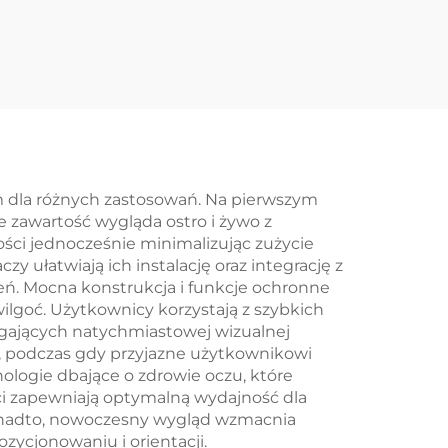
ść
inteligentny o
2H TN
rozdzielczości
y Z
240x320 z portem
wego
szeregowym Gen4-
STM32 UART
em dla różnych zastosowań. Na pierwszym
e zawartość wygląda ostro i żywo z
ci jednocześnie minimalizując zużycie
zy ułatwiają ich instalację oraz integrację z
zeń. Mocna konstrukcja i funkcje ochronne
ilgoć. Użytkownicy korzystają z szybkich
agających natychmiastowej wizualnej
ia, podczas gdy przyjazne użytkownikowi
ologie dbające o zdrowie oczu, które
ci zapewniają optymalną wydajność dla
 Ponadto, nowoczesny wygląd wzmacnia
ycjonowaniu i orientacji.