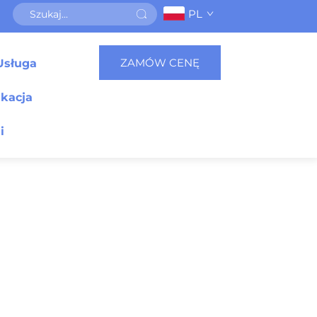
PL
ZAMÓW CENĘ
Usługa
ikacja
i