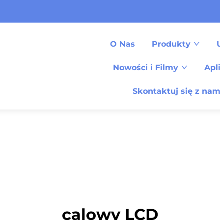
O Nas
Produkty
Nowości i Filmy
Apl
Skontaktuj się z nam
calowy LCD