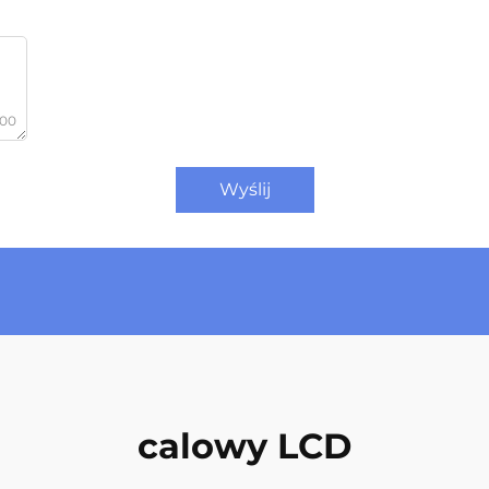
000
Wyślij
calowy LCD