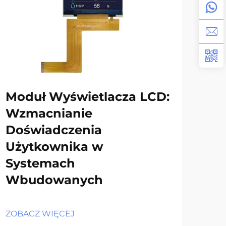
Moduł Wyświetlacza LCD:
Ja
Wzmacnianie
do
Doświadczenia
wy
Użytkownika w
ek
Systemach
Wbudowanych
ZOB
ZOBACZ WIĘCEJ