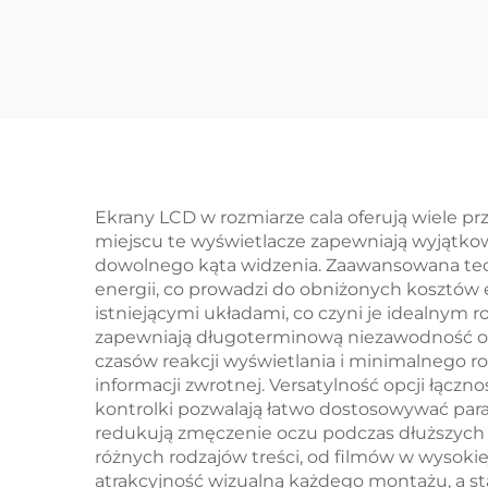
RGB Interfejs
roz
ST7789V3 sterownik
IC IPS TFT LCD Ekran
UAR
dla smartwatcha
I
Se
Wy
Ekrany LCD w rozmiarze cala oferują wiele p
miejscu te wyświetlacze zapewniają wyjątkową
dowolnego kąta widzenia. Zaawansowana tech
energii, co prowadzi do obniżonych kosztów eksp
istniejącymi układami, co czyni je idealnym 
zapewniają długoterminową niezawodność oraz
czasów reakcji wyświetlania i minimalnego 
informacji zwrotnej. Versatylność opcji łącz
kontrolki pozwalają łatwo dostosowywać para
redukują zmęczenie oczu podczas dłuższych 
różnych rodzajów treści, od filmów w wysoki
atrakcyjność wizualną każdego montażu, a s