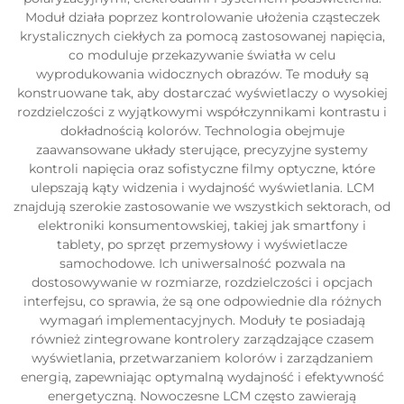
Moduł działa poprzez kontrolowanie ułożenia cząsteczek
krystalicznych ciekłych za pomocą zastosowanej napięcia,
co moduluje przekazywanie światła w celu
wyprodukowania widocznych obrazów. Te moduły są
konstruowane tak, aby dostarczać wyświetlaczy o wysokiej
rozdzielczości z wyjątkowymi współczynnikami kontrastu i
dokładnością kolorów. Technologia obejmuje
zaawansowane układy sterujące, precyzyjne systemy
kontroli napięcia oraz sofistyczne filmy optyczne, które
ulepszają kąty widzenia i wydajność wyświetlania. LCM
znajdują szerokie zastosowanie we wszystkich sektorach, od
elektroniki konsumentowskiej, takiej jak smartfony i
tablety, po sprzęt przemysłowy i wyświetlacze
samochodowe. Ich uniwersalność pozwala na
dostosowywanie w rozmiarze, rozdzielczości i opcjach
interfejsu, co sprawia, że są one odpowiednie dla różnych
wymagań implementacyjnych. Moduły te posiadają
również zintegrowane kontrolery zarządzające czasem
wyświetlania, przetwarzaniem kolorów i zarządzaniem
energią, zapewniając optymalną wydajność i efektywność
energetyczną. Nowoczesne LCM często zawierają