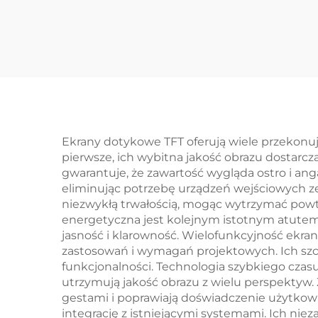
rozdzielczość
ST7789V Interfejs SPI
IPS TFT Ekran LCD
S
moduły
K
wyświetlające
Ekr
Ekrany dotykowe TFT oferują wiele przekonu
pierwsze, ich wybitna jakość obrazu dostarcz
gwarantuje, że zawartość wygląda ostro i ang
eliminując potrzebę urządzeń wejściowych ze
niezwykłą trwałością, mogąc wytrzymać powt
energetyczna jest kolejnym istotnym atutem
jasność i klarowność. Wielofunkcyjność ekr
zastosowań i wymagań projektowych. Ich szcz
funkcjonalności. Technologia szybkiego czas
utrzymują jakość obrazu z wielu perspektyw.
gestami i poprawiają doświadczenie użytkow
integrację z istniejącymi systemami. Ich n