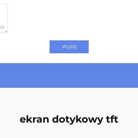
000
Wyślij
ekran dotykowy tft