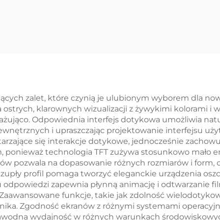
Interfejsu SPI
rozdzielczość G
ST7789V3
STM32 Interfejs 
terownika IC
Seryjnego UA
wadratowego
Moduł Intelige
anu IPS TFT LCD
jących zalet, które czynią je ulubionym wyborem dla n
a ostrych, klarownych wizualizacji z żywykimi kolorami i
ażująco. Odpowiednia interfejs dotykowa umożliwia natur
wnętrznych i upraszczając projektowanie interfejsu użyt
arzające się interakcje dotykowe, jednocześnie zachow
, ponieważ technologia TFT zużywa stosunkowo mało en
anów pozwala na dopasowanie różnych rozmiarów i form, 
upły profil pomaga tworzyć eleganckie urządzenia oszcz
u odpowiedzi zapewnia płynną animację i odtwarzanie fi
 Zaawansowane funkcje, takie jak zdolność wielodotyko
nika. Zgodność ekranów z różnymi systemami operacyjnym
iezawodna wydajność w różnych warunkach środowiskowyc