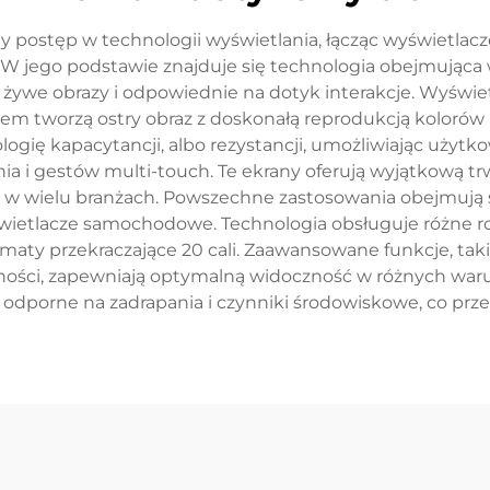
postęp w technologii wyświetlania, łącząc wyświetlacze 
u. W jego podstawie znajduje się technologia obejmująca 
 żywe obrazy i odpowiednie na dotyk interakcje. Wyświetl
 razem tworzą ostry obraz z doskonałą reprodukcją koloró
ogię kapacytancji, albo rezystancji, umożliwiając użytk
 i gestów multi-touch. Te ekrany oferują wyjątkową trw
w wielu branżach. Powszechne zastosowania obejmują s
ietlacze samochodowe. Technologia obsługuje różne ro
ormaty przekraczające 20 cali. Zaawansowane funkcje, ta
ności, zapewniają optymalną widoczność w różnych war
dporne na zadrapania i czynniki środowiskowe, co prze