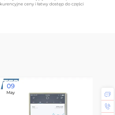
kurencyjne ceny i łatwy dostęp do części
09
0
May
Ma