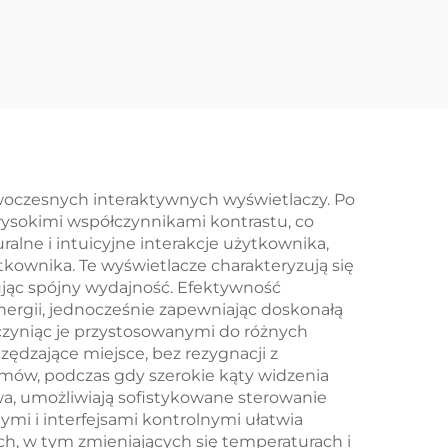
en4-
Rozdzielczość
Portu
Interfejs SPI
RT
Sterownik ST7789V3-
ntny
G6 Moduł Ekranu
LCD TFT z
technologią IPS
owoczesnych interaktywnych wyświetlaczy. Po
 wysokimi współczynnikami kontrastu, co
alne i intuicyjne interakcje użytkownika,
kownika. Te wyświetlacze charakteryzują się
ując spójny wydajność. Efektywność
ergii, jednocześnie zapewniając doskonałą
czyniąc je przystosowanymi do różnych
ędzające miejsce, bez rezygnacji z
lmów, podczas gdy szerokie kąty widzenia
wa, umożliwiają sofistykowane sterowanie
i i interfejsami kontrolnymi ułatwia
h, w tym zmieniających się temperaturach i