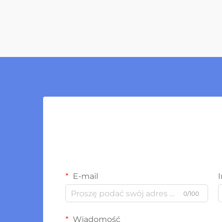
E-mail
0/100
Wiadomość