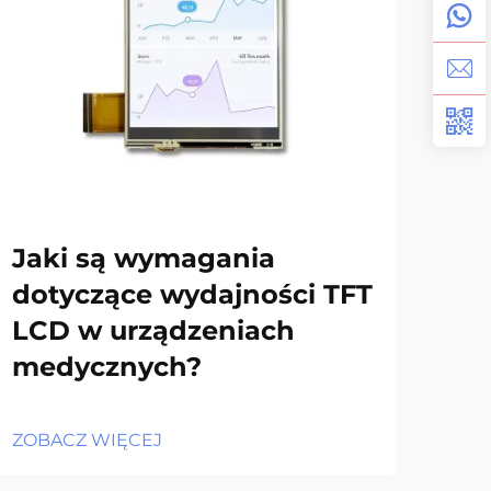
Jaki są wymagania
Ja
dotyczące wydajności TFT
do
LCD w urządzeniach
wy
medycznych?
ek
ZOBACZ WIĘCEJ
ZOB