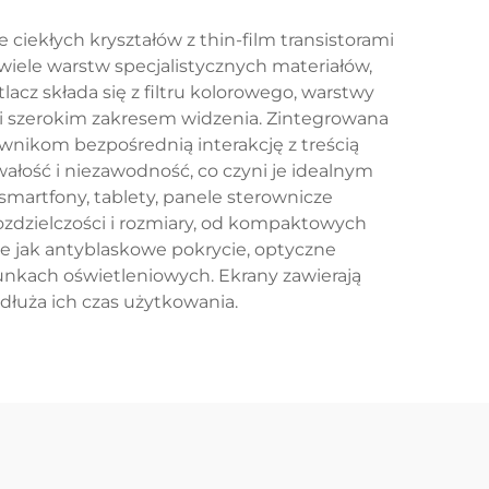
ciekłych kryształów z thin-film transistorami
wiele warstw specjalistycznych materiałów,
acz składa się z filtru kolorowego, warstwy
w i szerokim zakresem widzenia. Zintegrowana
ownikom bezpośrednią interakcję z treścią
ałość i niezawodność, co czyni je idealnym
martfony, tablety, panele sterownicze
zdzielczości i rozmiary, od kompaktowych
kie jak antyblaskowe pokrycie, optyczne
unkach oświetleniowych. Ekrany zawierają
dłuża ich czas użytkowania.