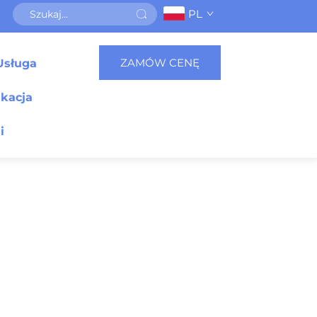
PL
ZAMÓW CENĘ
Usługa
ikacja
i