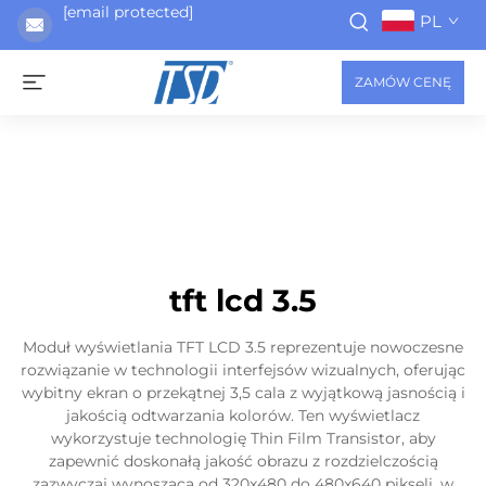
[email protected]
PL
ZAMÓW CENĘ
tft lcd 3.5
Moduł wyświetlania TFT LCD 3.5 reprezentuje nowoczesne
rozwiązanie w technologii interfejsów wizualnych, oferując
wybitny ekran o przekątnej 3,5 cala z wyjątkową jasnością i
jakością odtwarzania kolorów. Ten wyświetlacz
wykorzystuje technologię Thin Film Transistor, aby
zapewnić doskonałą jakość obrazu z rozdzielczością
zazwyczaj wynoszącą od 320x480 do 480x640 pikseli, w