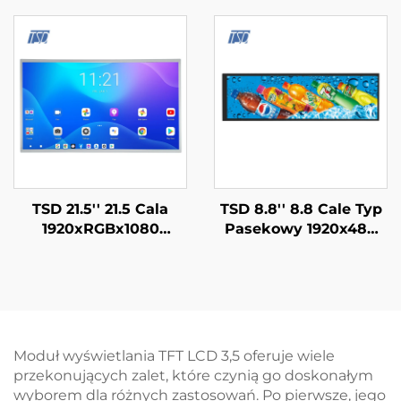
Portu Seryjnego UART
Gen4-STM32 Interfejs
Moduł Inteligentny
Portu Seryjnego UART
Ekran IPS Moduł
Wyświetlaczowy
Smart LCD
TSD 21.5'' 21.5 Cala
TSD 8.8'' 8.8 Cale Typ
1920xRGBx1080
Pasekowy 1920x480
Rozdzielczość FHD
Rozdzielczość Interfejs
Interfejs LVDS IPS TFT
MIPI Ekran LCD TFT z
LCD Moduł
technologią IPS
Wyświetlania
Moduł wyświetlania TFT LCD 3,5 oferuje wiele
przekonujących zalet, które czynią go doskonałym
wyborem dla różnych zastosowań. Po pierwsze, jego