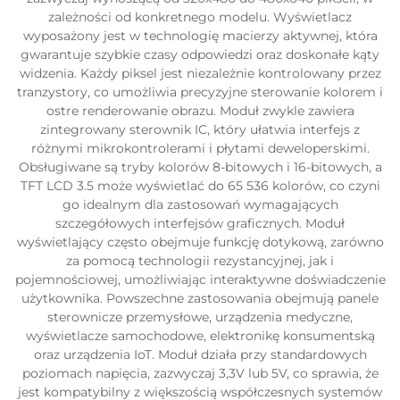
zależności od konkretnego modelu. Wyświetlacz
wyposażony jest w technologię macierzy aktywnej, która
gwarantuje szybkie czasy odpowiedzi oraz doskonałe kąty
widzenia. Każdy piksel jest niezależnie kontrolowany przez
tranzystory, co umożliwia precyzyjne sterowanie kolorem i
ostre renderowanie obrazu. Moduł zwykle zawiera
zintegrowany sterownik IC, który ułatwia interfejs z
różnymi mikrokontrolerami i płytami deweloperskimi.
Obsługiwane są tryby kolorów 8-bitowych i 16-bitowych, a
TFT LCD 3.5 może wyświetlać do 65 536 kolorów, co czyni
go idealnym dla zastosowań wymagających
szczegółowych interfejsów graficznych. Moduł
wyświetlający często obejmuje funkcję dotykową, zarówno
za pomocą technologii rezystancyjnej, jak i
pojemnościowej, umożliwiając interaktywne doświadczenie
użytkownika. Powszechne zastosowania obejmują panele
sterownicze przemysłowe, urządzenia medyczne,
wyświetlacze samochodowe, elektronikę konsumentską
oraz urządzenia IoT. Moduł działa przy standardowych
poziomach napięcia, zazwyczaj 3,3V lub 5V, co sprawia, że
jest kompatybilny z większością współczesnych systemów