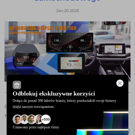
Jan.20.2025
Odblokuj ekskluzywne korzyści
Dołącz do ponad 500 liderów branży, którzy przekształcili swoje biznesy
Poprzedni:
Urządzenie LoT & PDA/POS
dzięki naszym rozwiązaniom.
Następny :
Inteligentne Urządzenie Noszone
Uznawany przez najlepsze firmy
Wszystkie