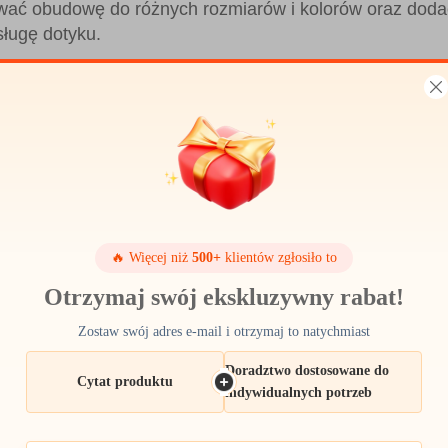
wać obudowę do różnych rozmiarów i kolorów oraz doda
bsługę dotyku.
🔥 Więcej niż
500+
klientów zgłosiło to
Otrzymaj swój ekskluzywny rabat!
Zostaw swój adres e-mail i otrzymaj to natychmiast
Doradztwo dostosowane do
Cytat produktu
indywidualnych potrzeb