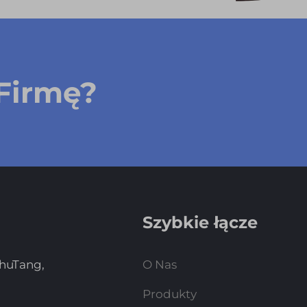
Firmę?
Szybkie łącze
ZhuTang,
O Nas
Produkty