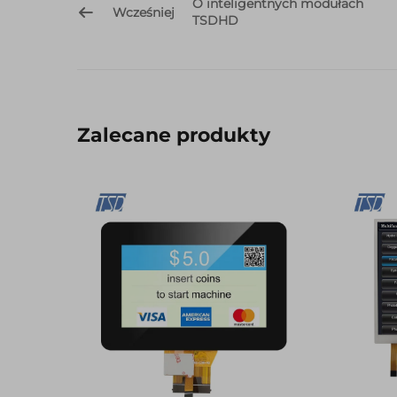
O inteligentnych modułach
Wcześniej
TSDHD
Zalecane produkty