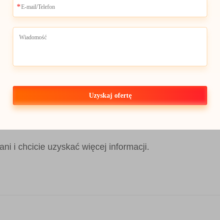
Uzyskaj ofertę
wiązań z wyświetlaczem TSD 1,3 cala z inteligentnym
ani i chcicie uzyskać więcej informacji.