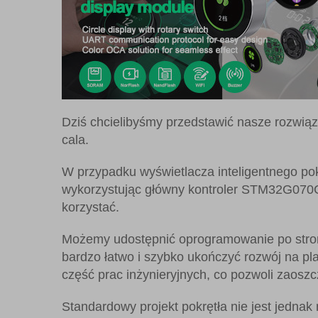
Dziś chcielibyśmy przedstawić nasze rozwiąza
cala.
W przypadku wyświetlacza inteligentnego pok
wykorzystując główny kontroler STM32G070C
korzystać.
Możemy udostępnić oprogramowanie po stroni
bardzo łatwo i szybko ukończyć rozwój na p
część prac inżynieryjnych, co pozwoli zaoszc
Standardowy projekt pokrętła nie jest jedna