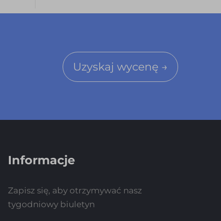
Uzyskaj wycenę →
Informacje
Zapisz się, aby otrzymywać nasz
tygodniowy biuletyn