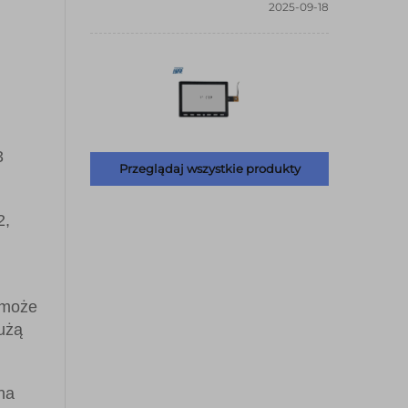
2025-09-18
3
Przeglądaj wszystkie produkty
2,
 może
użą
na