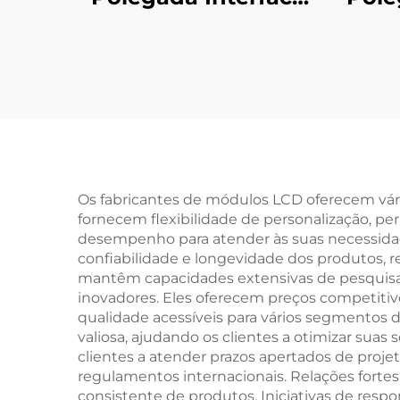
MIPI 1000nits Alta
192
Brilho 1024x600
Int
Resolução Tela IPS
TFT LCD
Os fabricantes de módulos LCD oferecem vári
fornecem flexibilidade de personalização, pe
desempenho para atender às suas necessidad
confiabilidade e longevidade dos produtos, r
mantêm capacidades extensivas de pesquisa 
inovadores. Eles oferecem preços competitiv
qualidade acessíveis para vários segmentos 
valiosa, ajudando os clientes a otimizar sua
clientes a atender prazos apertados de proj
regulamentos internacionais. Relações fort
consistente de produtos. Iniciativas de re