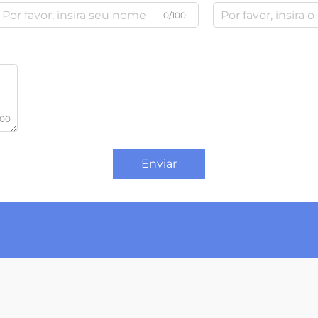
0/100
000
Enviar