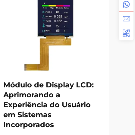
Módulo de Display LCD:
Co
Aprimorando a
Re
Experiência do Usuário
um
em Sistemas
Incorporados
VER