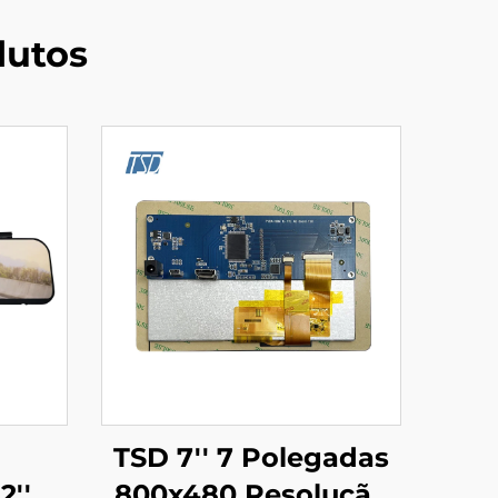
dutos
TSD 7'' 7 Polegadas
2''
800x480 Resolução