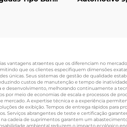
0x480 Resolução
Polegadas 1920
erface MIPI IPS
Resolução Inter
TFT LCD
LVDS IPS TFT 
Display para Es
Retrovisor
as vantagens atraentes que os diferenciam no mercado d
rmitindo que os clientes especifiquem dimensões exatas,
es únicas. Seus sistemas de gestão de qualidade esta
eduzindo custos de manutenção e tempo de inatividade pa
e desenvolvimento, melhorando continuamente a tecnol
os por meio de economias de escala e processos de produ
de mercado. A expertise técnica e a experiência permit
s soluções de exibição. Tempos de entrega rápidos para p
etos. Serviços abrangentes de teste e certificação gara
es na cadeia de suprimentos garantem um abastecimento
sponsabilidade ambiental reduzem o impacto ecológico