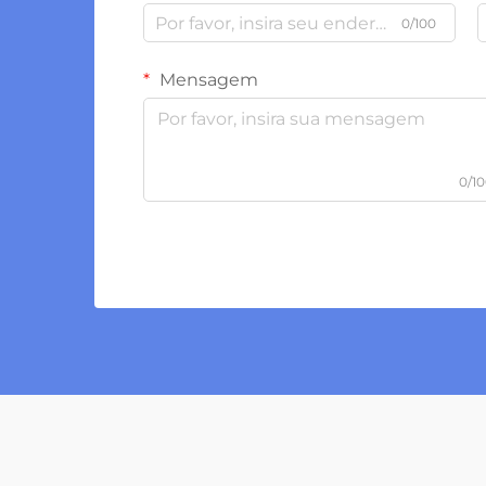
0/100
Mensagem
0/1