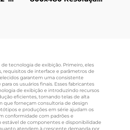
x384
12h TN HD-MI USB
face
I2C Interface LCD
LCD
Tela Sensível ao
pelho
Toque Com Placa HD
MI
e tecnologia de exibição. Primeiro, eles
 requisitos de interface e parâmetros de
belecidos garantem uma consistente
ra os usuários finais. Esses fabricantes
ogia de exibição e introduzindo recursos
ção eficientes, tornando telas de alta
em que forneçam consultoria de design
rotótipos e produções em série ajudam os
ntem conformidade com padrões e
 estável de componentes e disponibilidade
 enquanto atendem à crescente demanda por