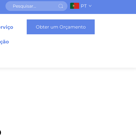
PT
Obter um Orçamento
rviço
ação
D