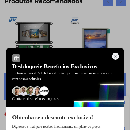
Produtos Recomendados
Desbloqueie Benefícios Exclusivos
Junte-se a mais de 500 líderes do setor que transformaram seus negócios
com nossas soluções.
TSD 7'' 7 polegadas
Módulos de Exibição
1024x600 Tela Sensível
LCD TFT TN de 3,5
ao Toque LCD Gen4-
Polegadas 240x320
Confiança das melhores empresas
STM32 Interface de
Transfletivo Legível sob
Porta Serial UART
Sol para Uso Externo 6H
Módulo de Display LCD
Notícias Quentes
Obtenha seu desconto exclusivo!
Inteligente IPS
Digite seu e-mail para receber imediatamente um plano de preços
Encontre-nos na Feira de Eletrônicos 2026, em Varsóvia, Polônia