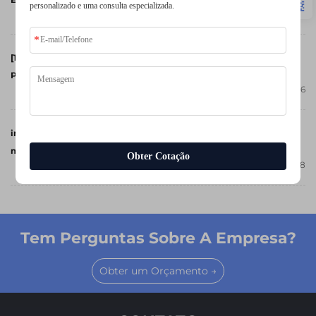
personalizado e uma consulta especializada.
2026-04-17
[12 de março de 2026] SPS Italia - Soluções Inteligentes de
Produção Itália
2026-02-26
interruptor rotativo com display circular de 1,3 polegadas e
microcontrolador STM32
Obter Cotação
2025-09-18
Tem Perguntas Sobre A Empresa?
Obter um Orçamento →