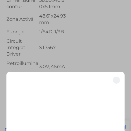
Dimensiune
58.80x40.8
contur
0x5.1mm
48.61x24.93
Zona Activă
mm
Funcție
1/64D, 1/9B
Circuit
Integrat
ST7567
Driver
Retroillumina
3.0V, 45mA
t
Temperatură
de
-10℃~60℃
Dezblochează beneficii exclusive
funcționare
Alătură-te celor peste 500 de lideri din industrie care și-au transformat
Temperatura
afacerea cu soluțiile noastre.
-20℃~70℃
de stocare
Depusă încredere de către cele mai bune companii
Dacă aveți vreo cerere personalizată, nu ezitați