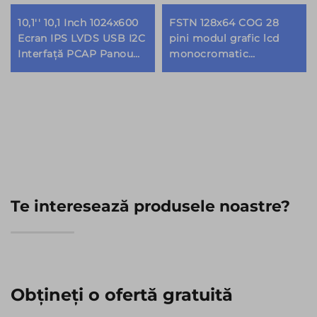
10,1'' 10,1 Inch 1024x600
FSTN 128x64 COG 28
Ecran IPS LVDS USB I2C
pini modul grafic lcd
Interfață PCAP Panou
monocromatic
Touch Capacitiv Module
personalizat
Afișaj TFT LCD
Te interesează produsele noastre?
Obțineți o ofertă gratuită