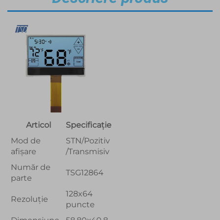
Articol
Specificație
Mod de
STN/Pozitiv
afișare
/Transmisiv
Număr de
TSG12864
parte
128x64
Rezoluție
puncte