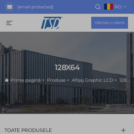
RO
[email protected]
Obțineți o ofertă
128X64
Prima pagină
>
Produse
>
Afișaj Graphic LCD
>
128X64
TOATE PRODUSELE