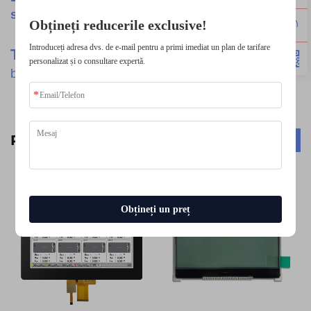
să ne contactați.
Obțineți reducerile exclusive!
Introduceți adresa dvs. de e-mail pentru a primi imediat un plan de tarifare
TSD
-Ofere Cele Mai Bune
Produse
cu cele mai
personalizat și o consultare expertă.
bune servicii.
Produse conexe
Obțineți un preț