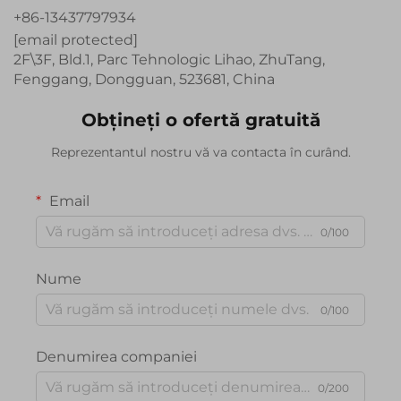
+86-13437797934
[email protected]
2F\3F, Bld.1, Parc Tehnologic Lihao, ZhuTang,
Fenggang, Dongguan, 523681, China
Obțineți o ofertă gratuită
Reprezentantul nostru vă va contacta în curând.
Email
0/100
Nume
0/100
Denumirea companiei
0/200