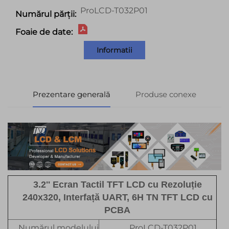
ProLCD-T032P01
Numărul părții:
Foaie de date:
Informatii
Prezentare generală
Produse conexe
3.2'' Ecran Tactil TFT LCD cu Rezoluție
240x320, Interfață UART, 6H TN TFT LCD cu
PCBA
Numărul modelului
ProLCD-T032P01