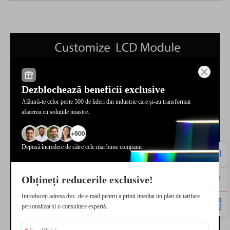
Dezblochează beneficii exclusive
Alătură-te celor peste 500 de lideri din industrie care și-au transformat
afacerea cu soluțiile noastre.
Depusă încredere de către cele mai bune companii
Obțineți reducerile exclusive!
Introduceți adresa dvs. de e-mail pentru a primi imediat un plan de tarifare
personalizat și o consultare expertă.