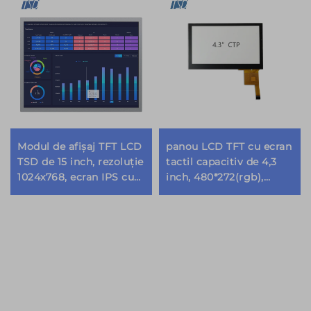
Modul de afișaj TFT LCD
panou LCD TFT cu ecran
TSD de 15 inch, rezoluție
tactil capacitiv de 4,3
1024x768, ecran IPS cu
inch, 480*272(rgb),
interfață LVDS
module de afișaj tactil
de 3,5" 4,3" 5" 7" 10,1"
inch pcap