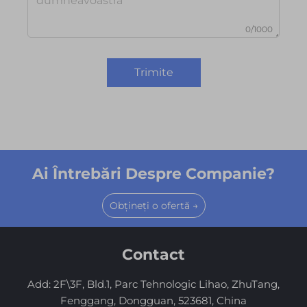
0/1000
Trimite
Ai Întrebări Despre Companie?
Obțineți o ofertă →
Contact
Add: 2F\3F, Bld.1, Parc Tehnologic Lihao, ZhuTang,
Fenggang, Dongguan, 523681, China