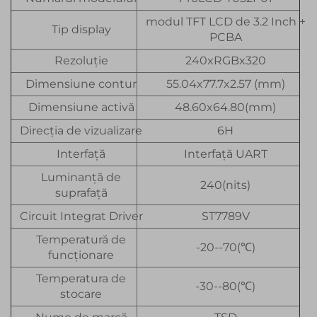
modul TFT LCD de 3.2 Inch +
Tip display
PCBA
Rezoluție
240xRGBx320
Dimensiune contur
55.04x77.7x2.57 (mm)
Dimensiune activă
48.60x64.80(mm)
Direcția de vizualizare
6H
Interfață
Interfață UART
Luminanță de
240(nits)
suprafață
Circuit Integrat Driver
ST7789V
Temperatură de
-20--70(℃)
funcționare
Temperatura de
-30--80(℃)
stocare