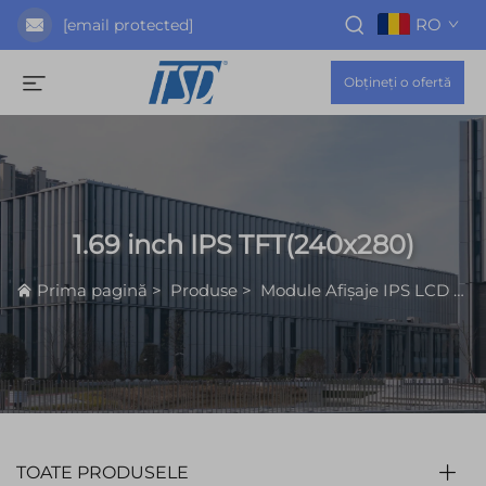
RO
[email protected]
Obțineți o ofertă
1.69 inch IPS TFT(240x280)
Prima pagină
>
Produse
>
Module Afișaje IPS LCD
>
1
TOATE PRODUSELE