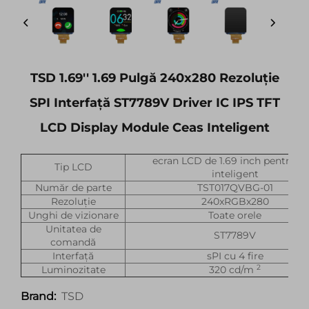
TSD 1.69'' 1.69 Pulgă 240x280 Rezoluție
SPI Interfață ST7789V Driver IC IPS TFT
LCD Display Module Ceas Inteligent
ecran LCD de 1.69 inch pentru c
Tip LCD
inteligent
Număr de parte
TST017QVBG-01
Rezoluție
240xRGBx280
Unghi de vizionare
Toate orele
Unitatea de
ST7789V
comandă
Interfață
sPI cu 4 fire
2
Luminozitate
320 cd/m
TSD
Brand: