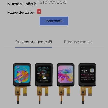
TST017QVBG-01
Numărul părții:
Foaie de date:
Informatii
Prezentare generală
Produse conexe