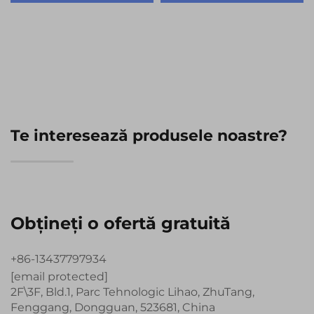
1024x600 Rezoluție
IPS TFT LCD Modul de
Ecran LCD TFT IPS
Afisare
Te interesează produsele noastre?
Obțineți o ofertă gratuită
+86-13437797934
[email protected]
2F\3F, Bld.1, Parc Tehnologic Lihao, ZhuTang,
Fenggang, Dongguan, 523681, China