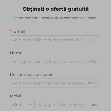
Obțineți o ofertă gratuită
Reprezentantul nostru vă va contacta în curând.
Email
0/100
Nume
0/100
Denumirea companiei
0/200
Mobil
Cod
0/16