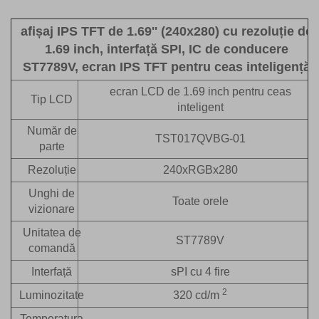
afișaj IPS TFT de 1.69'' (240x280) cu rezoluție de
1.69 inch, interfață SPI, IC de conducere
ST7789V, ecran IPS TFT pentru ceas inteligență
ecran LCD de 1.69 inch pentru ceas
Tip LCD
inteligent
Număr de
TST017QVBG-01
parte
Rezoluție
240xRGBx280
Unghi de
Toate orele
vizionare
Unitatea de
ST7789V
comandă
Interfață
sPI cu 4 fire
2
Luminozitate
320 cd/m
Temperatura