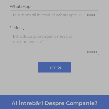
WhatsApp
0/100
Mesaj
0/1000
Trimite
Ai Întrebări Despre Companie?