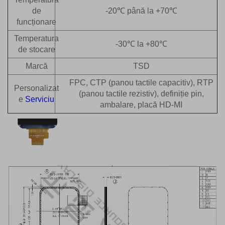
de
-20℃ până la +70℃
funcționare
Temperatura
-30℃ la +80℃
de stocare
Marcă
TSD
FPC, CTP (panou tactile capacitiv), RTP
Personalizat
(panou tactile rezistiv), definiție pin,
e
Serviciu
ambalare, placă HD-MI