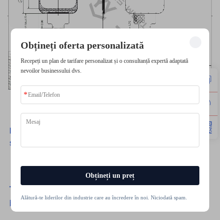
Obțineți oferta personalizată
Recepeți un plan de tarifare personalizat și o consultanță expertă adaptată
nevoilor businessului dvs.
Dacă aveți vreo cerere personalizată, nu ezitați
să ne contactați.
Obțineți un preț
TSD
-Ofere Cele Mai Bune
Produse
cu cele mai
Alătură-te liderilor din industrie care au încredere în noi. Niciodată spam.
bune servicii.