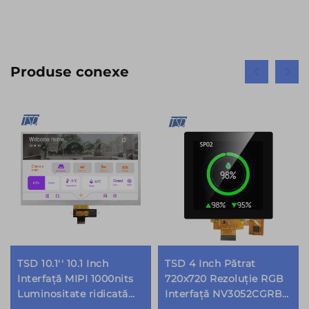
Produse conexe
TSD 10.1'' 10.1 Inch
TSD 4 Inch Pătrat
Interfață MIPI 1000nits
720x720 Rezoluție RGB
Luminositate ridicată
Interfață NV3052CGRB