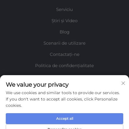
Serviciu
Știri și Video
Blog
Scenarii de utilizare
Contactați-ne
Politica de confidențialitate
Informații
We value your privacy
We use cookies and similar tools to provide our services.
Înscrieți-vă pentru a primi buletinul nostru săptămânal
If you don't want to accept all cookies, click Personalize
cookies.
Accept all
Trimite