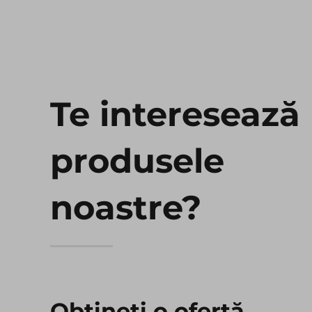
Te interesează
produsele
noastre?
Obțineți o ofertă