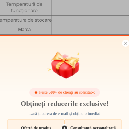
Temperatură de
funcționare
emperatura de stocare
Marcă
FPC, CTP (panou tactile capacitiv), 
Personalizate
Serviciu
🔥 Peste
500+
de clienți au solicitat-o
Obțineți reducerile exclusive!
Lasă-ți adresa de e-mail și obține-o imediat
Ofertă de produs
Consultanță personalizată