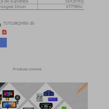
ă de suprafață
1500(nits)
Integrat Driver
ST7789V
TST028QVBS-35
:
Produse conexe