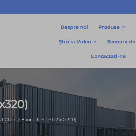
Despre noi
Produse
Știri și Video
Scenarii de
Contactați-ne
0x320)
S LCD
>
2.8 inch IPS TFT(240x320)