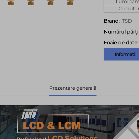
Luminanț
Circuit 
TSD
Brand:
Numărul părții
Foaie de date:
Informatii
Prezentare generală