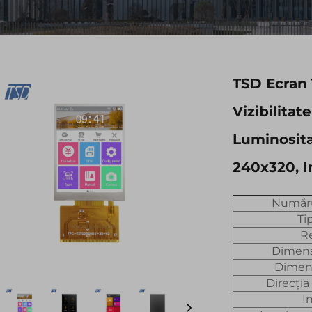
TSD Ecran 
Vizibilitat
Luminosita
240x320, I
Număru
Ti
Re
Dimens
Dimens
Direcția
I