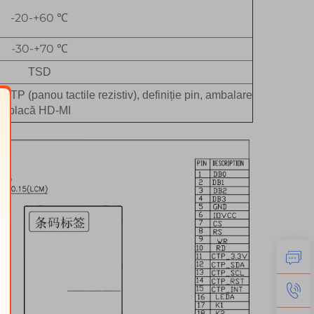
-20-+60 ℃
-30-+70 ℃
TSD
RTP (panou tactile rezistiv), definiție pin, ambalare,
placă HD-MI