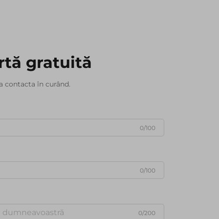
rtă gratuită
a contacta în curând.
0/100
0/100
0/200