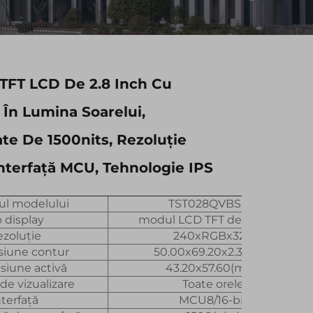
TFT LCD De 2.8 Inch Cu
e În Lumina Soarelui,
te De 1500nits, Rezoluție
nterfață MCU, Tehnologie IPS
l modelului
TST028QVBS-35
p display
modul LCD TFT de 2.8 Inch
zoluție
240xRGBx320
iune contur
50.00x69.20x2.3(mm)
iune activă
43.20x57.60(mm)
 de vizualizare
Toate orele
nterfață
MCU8/16-bit