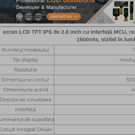
ecran LCD TFT IPS de 2.8 inch cu interfață MCU, rez
1500nits, vizibil în lum
Numărul modelului
Tip display
modul
Rezoluție
Dimensiune contur
50.
Dimensiune activă
4
Direcția de vizualizare
Interfață
uminanță de suprafață
Circuit Integrat Driver