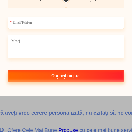
Obțineți un preț
ă aveți vreo cerere personalizată, nu ezitați să ne con
SD
-Ofere Cele Mai Bune
Produse
cu cele mai bune servic