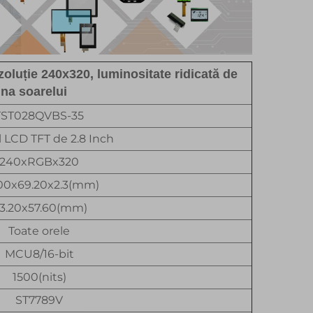
oluție 240x320, luminositate ridicată de
ina soarelui
TST028QVBS-35
 LCD TFT de 2.8 Inch
240xRGBx320
00x69.20x2.3(mm)
3.20x57.60(mm)
Toate orele
MCU8/16-bit
1500(nits)
ST7789V