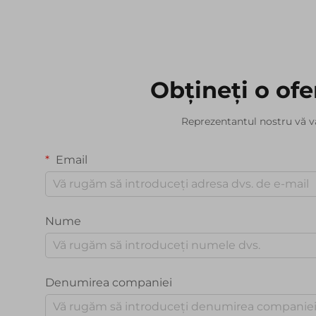
Obțineți o ofe
Reprezentantul nostru vă v
Email
Nume
Denumirea companiei