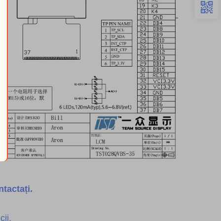
tactați.
ii.