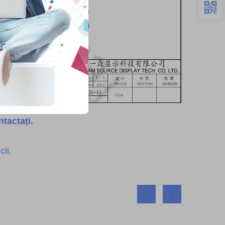
tactați.
ii.