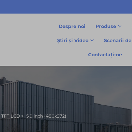
Despre noi
Produse
Știri și Video
Scenarii de
Contactați-ne
e TFT LCD
>
5,0 inch (480x272)