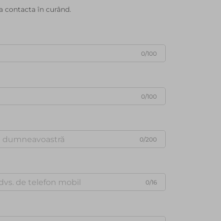
a contacta în curând.
0/100
0/100
0/200
0/16