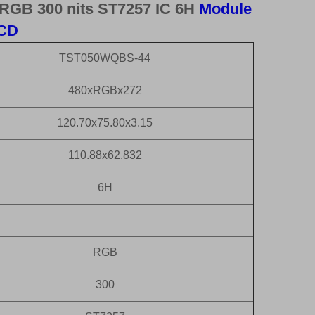
ă RGB 300 nits ST7257 IC 6H
Module
LCD
TST050WQBS-44
480xRGBx272
120.70x75.80x3.15
110.88x62.832
6H
RGB
300