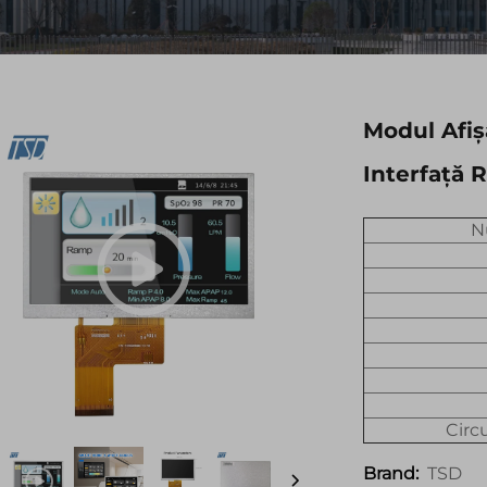
Modul Afiș
Interfață 
N
Circu
TSD
Brand: