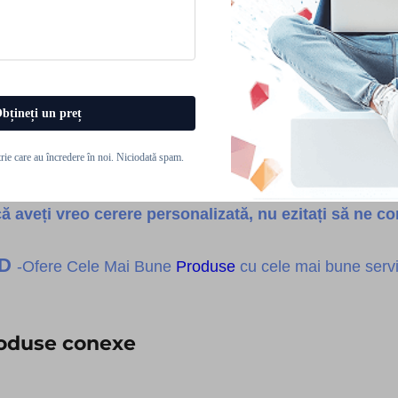
bțineți un preț
trie care au încredere în noi. Niciodată spam.
ă aveți vreo cerere personalizată, nu ezitați să ne con
SD
-Ofere Cele Mai Bune
Produse
cu cele mai bune servic
oduse conexe