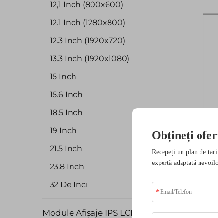
12,1 Inch (800x600)
12.1 Inch (1280x800)
12.3 Inch (1920x720)
13.3 Inch (1920x1080)
15 Inch
15.6 Inch
18.5 Inch
19 Inch
Obțineți ofer
21.5 Inch
Recepeți un plan de tari
expertă adaptată nevoilo
23.8 Inch
32 De Inci
Module Afișaje IPS LCD