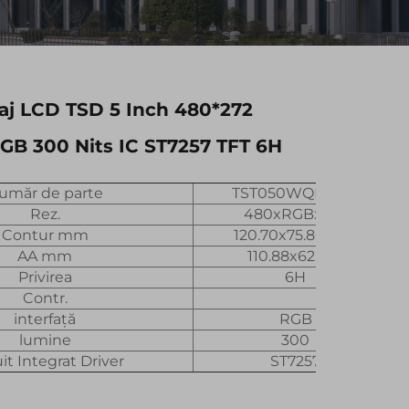
aj LCD TSD 5 Inch 480*272
RGB 300 Nits IC ST7257 TFT 6H
umăr de parte
TST050WQBS-44
Rez.
480xRGBx272
Contur mm
120.70x75.80x3.15
AA mm
110.88x62.832
Privirea
6H
Contr.
interfață
RGB
lumine
300
it Integrat Driver
ST7257