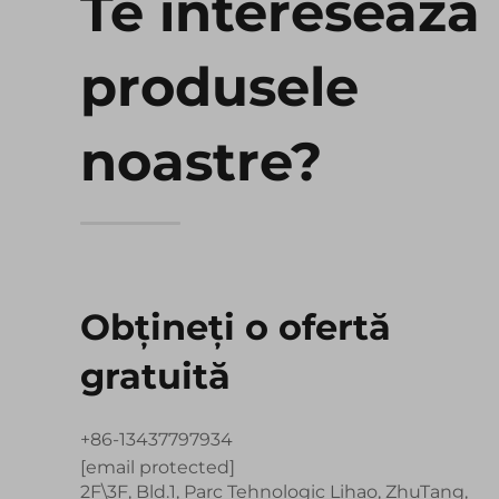
Te interesează
produsele
noastre?
Obțineți o ofertă
gratuită
+86-13437797934
[email protected]
2F\3F, Bld.1, Parc Tehnologic Lihao, ZhuTang,