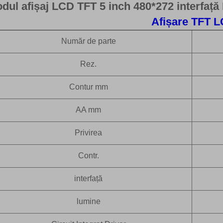
dul afișaj LCD TFT 5 inch 480*272 interfaț
Afișare TFT 
Număr de parte
Rez.
Contur mm
AA mm
Privirea
Contr.
interfață
lumine