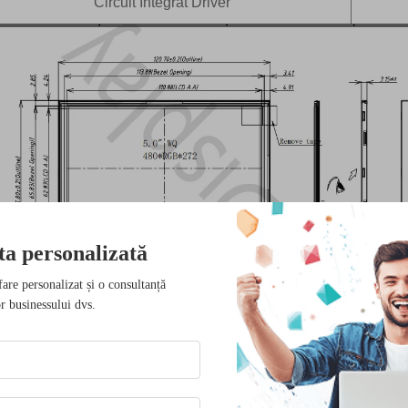
Circuit Integrat Driver
ta personalizată
fare personalizat și o consultanță
r businessului dvs.