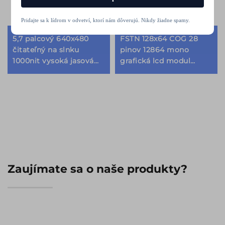
Pridajte sa k lídrom v odvetví, ktorí nám dôverujú. Nikdy žiadne spamy.
5,7 palcový 640x480
FSTN 128x64 COG 28
čitateľný na slnku
pinov 12864 mono
1000nit vysoká jasová
grafická lcd modul
SPI+RGB24-bit/ MIPI
vlastná
rozhranie IPS TFT LCD
monochromatická lcd
modul
zobrazení modul
Zaujímate sa o naše produkty?