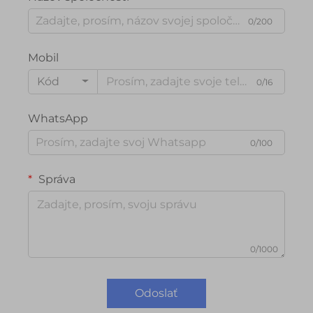
0/200
Mobil
Kód
0/16
WhatsApp
0/100
Správa
0/1000
Odoslať