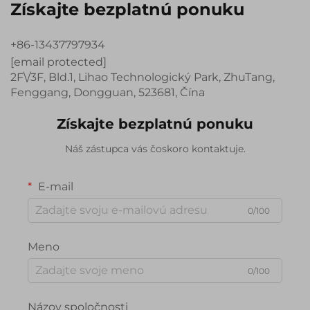
Získajte bezplatnú ponuku
+86-13437797934
[email protected]
2F\/3F, Bld.1, Lihao Technologický Park, ZhuTang,
Fenggang, Dongguan, 523681, Čína
Získajte bezplatnú ponuku
Náš zástupca vás čoskoro kontaktuje.
E-mail
0/100
Meno
0/100
Názov spoločnosti