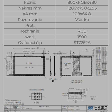
Rozlíš.
800xRGBx480
Nákres mm
120,7x75,8x2,95
AA mm
108x64,8
Pozorovanie
Všetko
Prot.
rozhranie
RGB
svetl.
1500
Ovládací čip
ST7262A