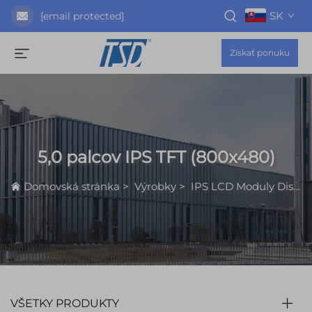
SK
[email protected]
Získať ponuku
5,0 palcov IPS TFT (800x480)
Domovská stránka
>
Výrobky
>
IPS LCD Moduly Displeja
VŠETKY PRODUKTY