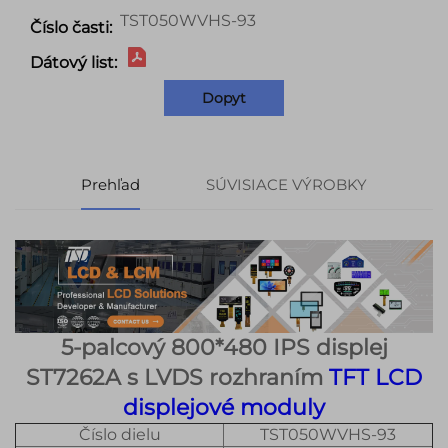
TST050WVHS-93
Číslo časti:
Dátový list:
Dopyt
Prehľad
SÚVISIACE VÝROBKY
5-palcový 800*480 IPS displej
ST7262A s LVDS rozhraním
TFT LCD
displejové moduly
Číslo dielu
TST050WVHS-93