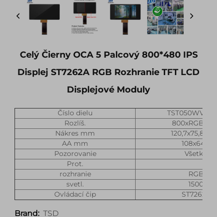
Celý Čierny OCA 5 Palcový 800*480 IPS
Displej ST7262A RGB Rozhranie TFT LCD
Displejové Moduly
Číslo dielu
TST050WVHS-
Rozlíš.
800xRGBx48
Nákres mm
120,7x75,8x2,
AA mm
108x64,8
Pozorovanie
Všetko
Prot.
rozhranie
RGB
svetl.
1500
Ovládací čip
ST7262A
TSD
Brand: