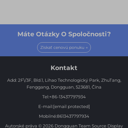
Máte Otázky O Spoločnosti?
Získať cenovú ponuku →
Kontakt
Add: 2F\/3F, Bld.1, Lihao Technologický Park, ZhuTang,
Fenggang, Dongguan, 523681, Čína
Tel:
+86-13437797934
E-mail:
[email protected]
Mobilné:
8613437797934
Autorské práva © 2026 Dongguan Team Source Display