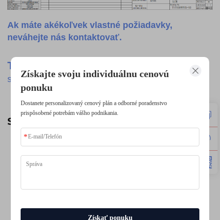
Ak máte akékoľvek vlastné požiadavky,
neváhejte nás kontaktovať.
TSD
-Poskytnúť Najlepšie
Produkty
s najlepšimi
Získajte svoju individuálnu cenovú
službami.
ponuku
Dostanete personalizovaný cenový plán a odborné poradenstvo
prispôsobené potrebám vášho podnikania.
SÚVISIACE VÝROBKY
Získať ponuku