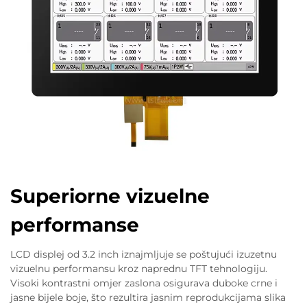
Superiorne vizuelne
performanse
LCD displej od 3.2 inch iznajmljuje se poštujući izuzetnu
vizuelnu performansu kroz naprednu TFT tehnologiju.
Visoki kontrastni omjer zaslona osigurava duboke crne i
jasne bijele boje, što rezultira jasnim reprodukcijama slika