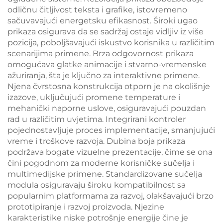
odličnu čitljivost teksta i grafike, istovremeno
sačuvavajući energetsku efikasnost. Široki ugao
prikaza osigurava da se sadržaj ostaje vidljiv iz više
pozicija, poboljšavajući iskustvo korisnika u različitim
scenarijima primene. Brza odgovornost prikaza
omogućava glatke animacije i stvarno-vremenske
ažuriranja, šta je ključno za interaktivne primene.
Njena čvrstosna konstrukcija otporn je na okolišnje
izazove, uključujući promene temperature i
mehanički naporne uslove, osiguravajući pouzdan
rad u različitim uvjetima. Integrirani kontroler
pojednostavljuje proces implementacije, smanjujući
vreme i troškove razvoja. Dubina boja prikaza
podržava bogate vizuelne prezentacije, čime se ona
čini pogodnom za moderne korisničke sučelja i
multimedijske primene. Standardizovane sučelja
modula osiguravaju široku kompatibilnost sa
popularnim platformama za razvoj, olakšavajući brzo
prototipiranje i razvoj proizvoda. Njezine
karakteristike niske potrošnje energije čine je