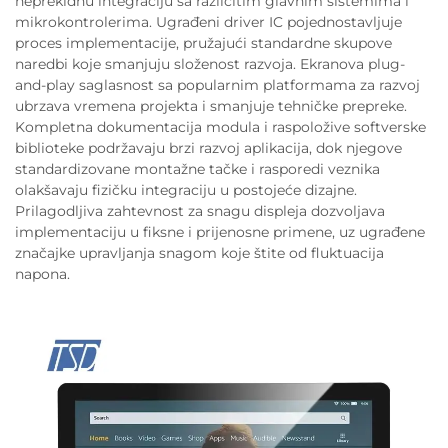
neprekidnu integraciju sa različitim glavnim sistemima i
mikrokontrolerima. Ugrađeni driver IC pojednostavljuje
proces implementacije, pružajući standardne skupove
naredbi koje smanjuju složenost razvoja. Ekranova plug-
and-play saglasnost sa popularnim platformama za razvoj
ubrzava vremena projekta i smanjuje tehničke prepreke.
Kompletna dokumentacija modula i raspoložive softverske
biblioteke podržavaju brzi razvoj aplikacija, dok njegove
standardizovane montažne tačke i rasporedi veznika
olakšavaju fizičku integraciju u postojeće dizajne.
Prilagodljiva zahtevnost za snagu displeja dozvoljava
implementaciju u fiksne i prijenosne primene, uz ugrađene
značajke upravljanja snagom koje štite od fluktuacija
napona.