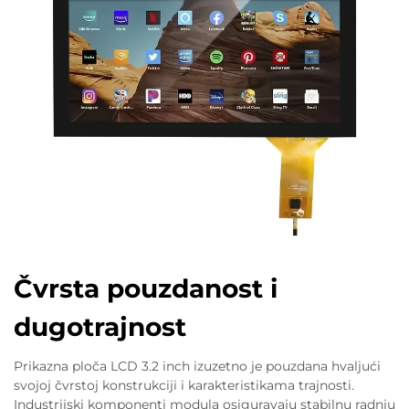
Čvrsta pouzdanost i
dugotrajnost
Prikazna ploča LCD 3.2 inch izuzetno je pouzdanа hvaljući
svojoj čvrstoj konstrukciji i karakteristikama trajnosti.
Industrijski komponenti modula osiguravaju stabilnu radnju