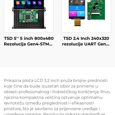
TSD 5'' 5 inch 800x480
TSD 2.4 Inch 240x320
Rezolucija Gen4-STM32
rezolucije UART Gen4-
UART/RS232/RS485
STM32 serijski port
Serijski Port Sučelje
pametni LCD modul
Pamtan LCD Zaslon
Modul
Prikazna ploča LCD 3.2 inch pruža brojne prednosti
koje čine da bude izuzetan izbor za primene u
oblasti profesionalnog i hobističkog korišćenja. Prvo,
njezina kompaktna veličina ostvaruje optimalnu
ravnotežu između preglednosti i efikasnosti
prostora, što je savršeno za prijenosne uređaje i
ugrađene sisteme. Rezolucija prikaza obezbeđuje