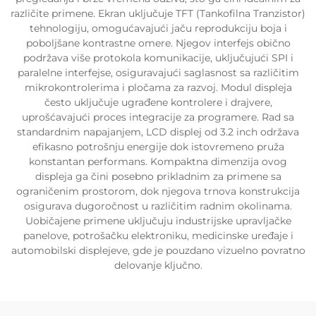
različite primene. Ekran uključuje TFT (Tankofilna Tranzistor)
tehnologiju, omogućavajući jaču reprodukciju boja i
poboljšane kontrastne omere. Njegov interfejs obično
podržava više protokola komunikacije, uključujući SPI i
paralelne interfejse, osiguravajući saglasnost sa različitim
mikrokontrolerima i pločama za razvoj. Modul displeja
često uključuje ugrađene kontrolere i drajvere,
uprošćavajući proces integracije za programere. Rad sa
standardnim napajanjem, LCD displej od 3.2 inch održava
efikasno potrošnju energije dok istovremeno pruža
konstantan performans. Kompaktna dimenzija ovog
displeja ga čini posebno prikladnim za primene sa
ograničenim prostorom, dok njegova trnova konstrukcija
osigurava dugoročnost u različitim radnim okolinama.
Uobičajene primene uključuju industrijske upravljačke
panelove, potrošačku elektroniku, medicinske uređaje i
automobilski displejeve, gde je pouzdano vizuelno povratno
delovanje ključno.