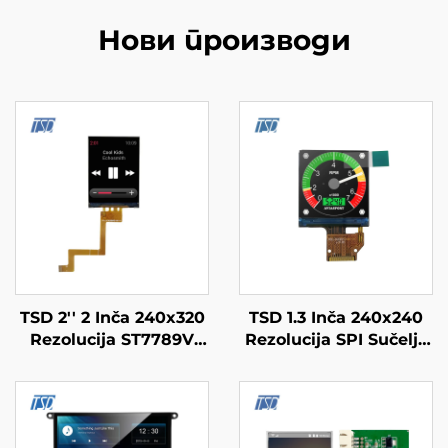
Нови производи
TSD 2'' 2 Inča 240x320
TSD 1.3 Inča 240x240
Rezolucija ST7789V
Rezolucija SPI Sučelje
SPI Sučelje IPS TFT
ST7789V3 Štamparski
LCD Ekran lcd display
Čip Kvadratni IPS TFT
moduli
LCD Ekran