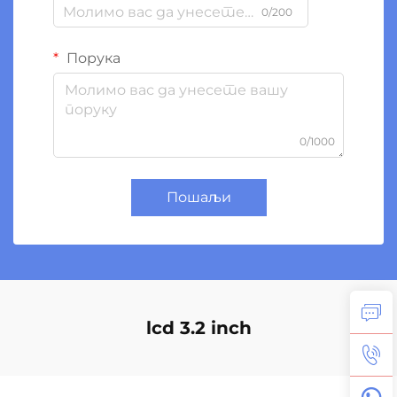
0/200
Порука
0/1000
Пошаљи
lcd 3.2 inch