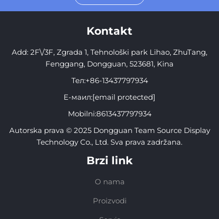
Kontakt
Add: 2F\/3F, Zgrada 1, Tehnološki park Lihao, ZhuTang,
Fenggang, Dongguan, 523681, Kina
Тел:
+86-13437797934
Е-маил:
[email protected]
Mobilni:
8613437797934
Autorska prava © 2025 Dongguan Team Source Display
Technology Co., Ltd. Sva prava zadržana.
Brzi link
O nama
Proizvodi