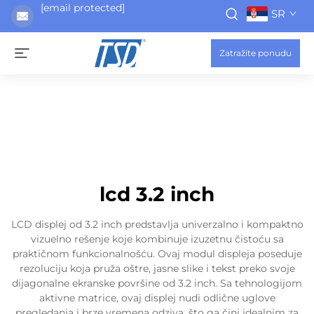
[email protected]
SR
Zatražite ponudu
lcd 3.2 inch
LCD displej od 3.2 inch predstavlja univerzalno i kompaktno
vizuelno rešenje koje kombinuje izuzetnu čistoću sa
praktičnom funkcionalnošću. Ovaj modul displeja poseduje
rezoluciju koja pruža oštre, jasne slike i tekst preko svoje
dijagonalne ekranske površine od 3.2 inch. Sa tehnologijom
aktivne matrice, ovaj displej nudi odlične uglove
pregledanja i brze vremena odziva, što ga čini idealnim za