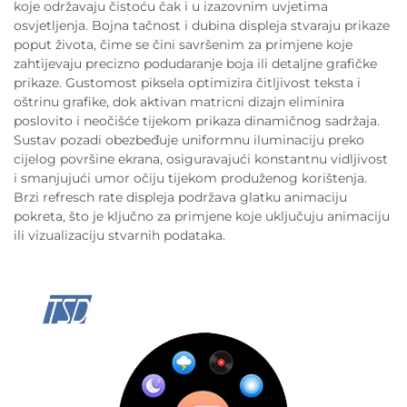
koje održavaju čistoću čak i u izazovnim uvjetima
osvjetljenja. Bojna tačnost i dubina displeja stvaraju prikaze
poput života, čime se čini savršenim za primjene koje
zahtijevaju precizno podudaranje boja ili detaljne grafičke
prikaze. Gustomost piksela optimizira čitljivost teksta i
oštrinu grafike, dok aktivan matricni dizajn eliminira
poslovito i neočišće tijekom prikaza dinamičnog sadržaja.
Sustav pozadi obezbeđuje uniformnu iluminaciju preko
cijelog površine ekrana, osiguravajući konstantnu vidljivost
i smanjujući umor očiju tijekom produženog korištenja.
Brzi refresch rate displeja podržava glatku animaciju
pokreta, što je ključno za primjene koje uključuju animaciju
ili vizualizaciju stvarnih podataka.