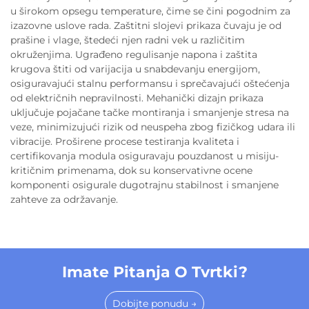
u širokom opsegu temperature, čime se čini pogodnim za
izazovne uslove rada. Zaštitni slojevi prikaza čuvaju je od
prašine i vlage, štedeći njen radni vek u različitim
okruženjima. Ugrađeno regulisanje napona i zaštita
krugova štiti od varijacija u snabdevanju energijom,
osiguravajući stalnu performansu i sprečavajući oštećenja
od električnih nepravilnosti. Mehanički dizajn prikaza
uključuje pojačane tačke montiranja i smanjenje stresa na
veze, minimizujući rizik od neuspeha zbog fizičkog udara ili
vibracije. Proširene procese testiranja kvaliteta i
certifikovanja modula osiguravaju pouzdanost u misiju-
kritičnim primenama, dok su konservativne ocene
komponenti osigurale dugotrajnu stabilnost i smanjene
zahteve za održavanje.
Imate Pitanja O Tvrtki?
Dobijte ponudu →