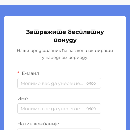
Затражите бесплатну
понуду
Наши представник ће вас контактирати
у наредном периоду.
Е-маил
0/100
Име
0/100
Назив компаније