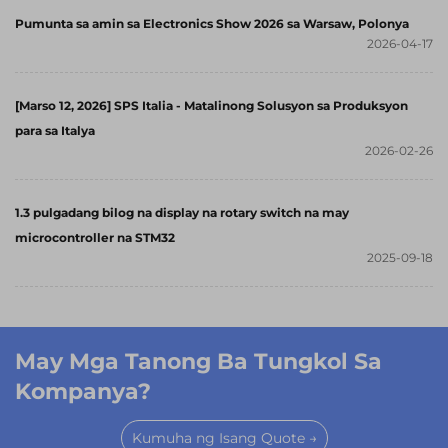
Pumunta sa amin sa Electronics Show 2026 sa Warsaw, Polonya
2026-04-17
[Marso 12, 2026] SPS Italia - Matalinong Solusyon sa Produksyon
para sa Italya
2026-02-26
1.3 pulgadang bilog na display na rotary switch na may
microcontroller na STM32
2025-09-18
May Mga Tanong Ba Tungkol Sa
Kompanya?
Kumuha ng Isang Quote →