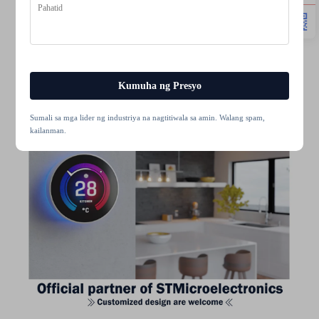
Kumuha ng Presyo
Sumali sa mga lider ng industriya na nagtitiwala sa amin. Walang spam,
kailanman.