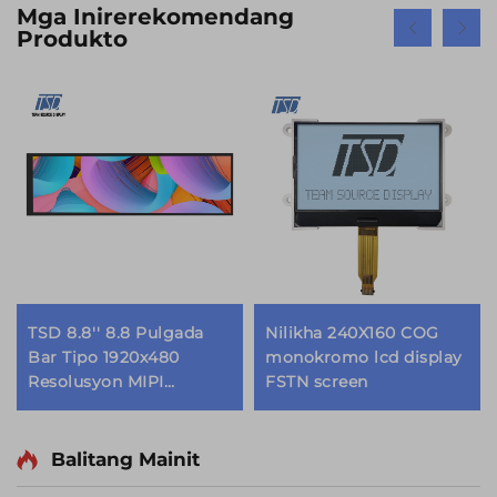
Mga Inirerekomendang
Produkto
TSD 8.8'' 8.8 Pulgada
Nilikha 240X160 COG
Bar Tipo 1920x480
monokromo lcd display
Resolusyon MIPI
FSTN screen
Interface IPS TFT LCD
Display Modyul
Balitang Mainit