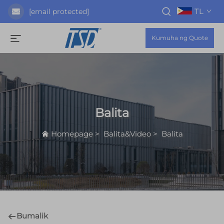
TL
[email protected]
Kumuha ng Quote
Balita
Homepage
>
Balita&Video
>
Balita
Bumalik