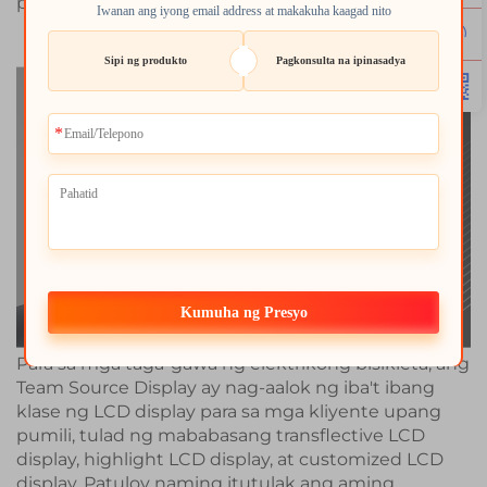
para sa EV market
Iwanan ang iyong email address at makakuha kaagad nito
Sipi ng produkto
Pagkonsulta na ipinasadya
Kumuha ng Presyo
Para sa mga taga-gawa ng elektrikong bisikleta, ang
Team Source Display ay nag-aalok ng iba't ibang
klase ng LCD display para sa mga kliyente upang
pumili, tulad ng mababasang transflective LCD
display, highlight LCD display, at customized LCD
display. Patuloy naming itutulak ang aming