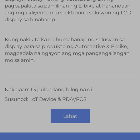
pagpapakita sa pamilihan ng E-bike at hahandaan
ang mga kliyente ng epektibong solusyon ng LCD
display sa hinaharap.
Kung nakikita ka na humahanap ng solusyon sa
display para sa produkto ng Automotive & E-bike,
magpadala na ngayon ang mga pangangailangan
mo sa amin.
Nakaraan:
1.3 pulgadang bilog na display na rotary switch na may microcontroller na STM32
Susunod:
LoT Device & PDA\/POS
Lahat