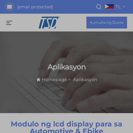
TL
[email protected]
Kumuha ng Quote
Aplikasyon
Homepage
>
Aplikasyon
Modulo ng lcd display para sa
Automotive & Ebike