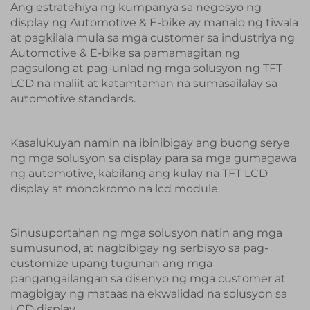
Ang estratehiya ng kumpanya sa negosyo ng
display ng Automotive & E-bike ay manalo ng tiwala
at pagkilala mula sa mga customer sa industriya ng
Automotive & E-bike sa pamamagitan ng
pagsulong at pag-unlad ng mga solusyon ng TFT
LCD na maliit at katamtaman na sumasailalay sa
automotive standards.
Kasalukuyan namin na ibinibigay ang buong serye
ng mga solusyon sa display para sa mga gumagawa
ng automotive, kabilang ang kulay na TFT LCD
display at monokromo na lcd module.
Sinusuportahan ng mga solusyon natin ang mga
sumusunod, at nagbibigay ng serbisyo sa pag-
customize upang tugunan ang mga
pangangailangan sa disenyo ng mga customer at
magbigay ng mataas na ekwalidad na solusyon sa
LCD display.