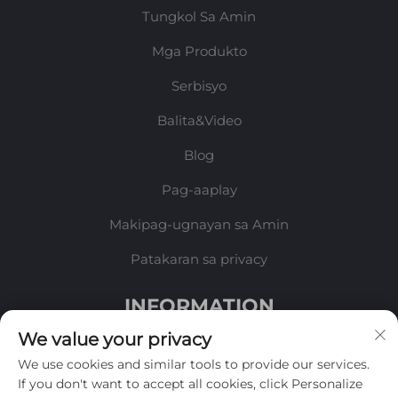
Tungkol Sa Amin
Mga Produkto
Serbisyo
Balita&Video
Blog
Pag-aaplay
Makipag-ugnayan sa Amin
Patakaran sa privacy
INFORMATION
We value your privacy
Mag-sign up upang makatanggap ng aming
We use cookies and similar tools to provide our services.
lingguhang newsletter
If you don't want to accept all cookies, click Personalize