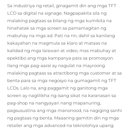
Sa industriya ng retail, ginagamit din ang mga TFT
LCD sa digital na signage. Nagpapakita sila ng
malaking pagtaas sa bilang ng mga kumikita na
hinahatak sa mga screen sa pamamagitan ng
mabuhay na mga ad. Pati na rin, dahil sa kanilang
kakayahan na magmula sa klaro at mataas na
kalidad ng mga larawan at video, mas mabuhay at
epektibo ang mga kampanya para sa promosyon.
Ilang mga pag-aaral ay nagulat na mayroong
malaking pagtaas sa atractibong mga customer at sa
benta para sa mga negosyo na gumagamit ng TFT
LCDs. Lalo na, ang paggamit ng ganitong mga
screen ay naglilikha ng isang sikat na karanasan sa
pag-shop na nangyayari nang mapanuring,
pagsusustina ang mga manonood, na nagiging sanhi
ng pagtaas ng benta. Maaaring gamitin din ng mga
retailer ang mga advanced na teknolohiya upang