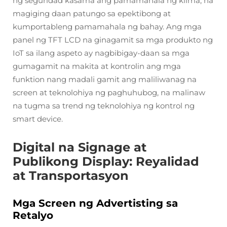
ng seguridad kasama ang pamamahala ng klima, na
magiging daan patungo sa epektibong at
kumportableng pamamahala ng bahay. Ang mga
panel ng TFT LCD na ginagamit sa mga produkto ng
IoT sa ilang aspeto ay nagbibigay-daan sa mga
gumagamit na makita at kontrolin ang mga
funktion nang madali gamit ang maliliwanag na
screen at teknolohiya ng paghuhubog, na malinaw
na tugma sa trend ng teknolohiya ng kontrol ng
smart device.
Digital na Signage at
Publikong Display: Reyalidad
at Transportasyon
Mga Screen ng Advertisting sa
Retalyo