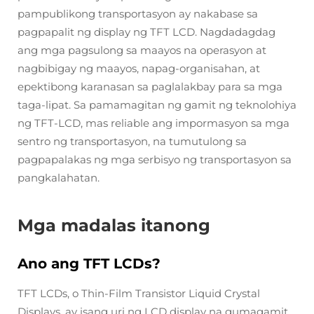
pampublikong transportasyon ay nakabase sa
pagpapalit ng display ng TFT LCD. Nagdadagdag
ang mga pagsulong sa maayos na operasyon at
nagbibigay ng maayos, napag-organisahan, at
epektibong karanasan sa paglalakbay para sa mga
taga-lipat. Sa pamamagitan ng gamit ng teknolohiya
ng TFT-LCD, mas reliable ang impormasyon sa mga
sentro ng transportasyon, na tumutulong sa
pagpapalakas ng mga serbisyo ng transportasyon sa
pangkalahatan.
Mga madalas itanong
Ano ang TFT LCDs?
TFT LCDs, o Thin-Film Transistor Liquid Crystal
Displays, ay isang uri ng LCD display na gumagamit