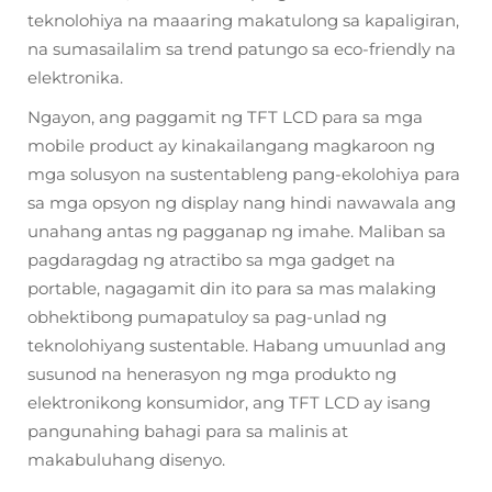
teknolohiya na maaaring makatulong sa kapaligiran,
na sumasailalim sa trend patungo sa eco-friendly na
elektronika.
Ngayon, ang paggamit ng TFT LCD para sa mga
mobile product ay kinakailangang magkaroon ng
mga solusyon na sustentableng pang-ekolohiya para
sa mga opsyon ng display nang hindi nawawala ang
unahang antas ng pagganap ng imahe. Maliban sa
pagdaragdag ng atractibo sa mga gadget na
portable, nagagamit din ito para sa mas malaking
obhektibong pumapatuloy sa pag-unlad ng
teknolohiyang sustentable. Habang umuunlad ang
susunod na henerasyon ng mga produkto ng
elektronikong konsumidor, ang TFT LCD ay isang
pangunahing bahagi para sa malinis at
makabuluhang disenyo.