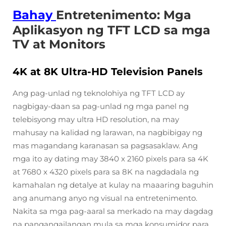
Bahay
Entretenimento: Mga
Aplikasyon ng TFT LCD sa mga
TV at Monitors
4K at 8K Ultra-HD Television Panels
Ang pag-unlad ng teknolohiya ng TFT LCD ay
nagbigay-daan sa pag-unlad ng mga panel ng
telebisyong may ultra HD resolution, na may
mahusay na kalidad ng larawan, na nagbibigay ng
mas magandang karanasan sa pagsasaklaw. Ang
mga ito ay dating may 3840 x 2160 pixels para sa 4K
at 7680 x 4320 pixels para sa 8K na nagdadala ng
kamahalan ng detalye at kulay na maaaring baguhin
ang anumang anyo ng visual na entretenimento.
Nakita sa mga pag-aaral sa merkado na may dagdag
na pangangailangan mula sa mga konsumidor para