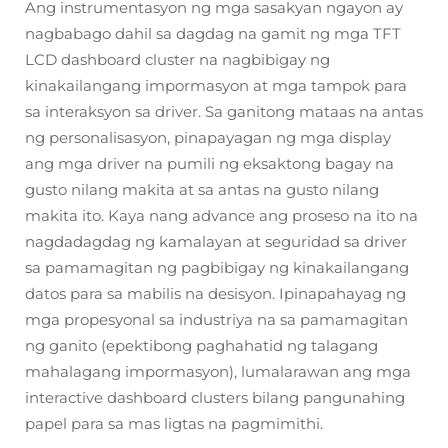
Ang instrumentasyon ng mga sasakyan ngayon ay
nagbabago dahil sa dagdag na gamit ng mga TFT
LCD dashboard cluster na nagbibigay ng
kinakailangang impormasyon at mga tampok para
sa interaksyon sa driver. Sa ganitong mataas na antas
ng personalisasyon, pinapayagan ng mga display
ang mga driver na pumili ng eksaktong bagay na
gusto nilang makita at sa antas na gusto nilang
makita ito. Kaya nang advance ang proseso na ito na
nagdadagdag ng kamalayan at seguridad sa driver
sa pamamagitan ng pagbibigay ng kinakailangang
datos para sa mabilis na desisyon. Ipinapahayag ng
mga propesyonal sa industriya na sa pamamagitan
ng ganito (epektibong paghahatid ng talagang
mahalagang impormasyon), lumalarawan ang mga
interactive dashboard clusters bilang pangunahing
papel para sa mas ligtas na pagmimithi.