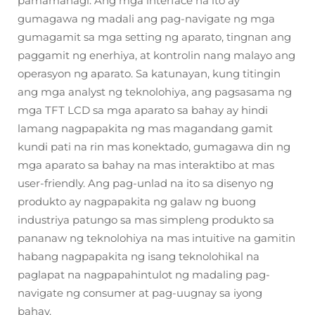
pamamahagi. Ang mga interface na ito ay
gumagawa ng madali ang pag-navigate ng mga
gumagamit sa mga setting ng aparato, tingnan ang
paggamit ng enerhiya, at kontrolin nang malayo ang
operasyon ng aparato. Sa katunayan, kung titingin
ang mga analyst ng teknolohiya, ang pagsasama ng
mga TFT LCD sa mga aparato sa bahay ay hindi
lamang nagpapakita ng mas magandang gamit
kundi pati na rin mas konektado, gumagawa din ng
mga aparato sa bahay na mas interaktibo at mas
user-friendly. Ang pag-unlad na ito sa disenyo ng
produkto ay nagpapakita ng galaw ng buong
industriya patungo sa mas simpleng produkto sa
pananaw ng teknolohiya na mas intuitive na gamitin
habang nagpapakita ng isang teknolohikal na
paglapat na nagpapahintulot ng madaling pag-
navigate ng consumer at pag-uugnay sa iyong
bahay.