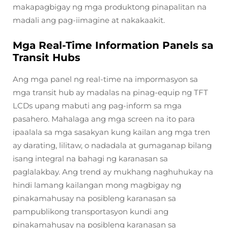
makapagbigay ng mga produktong pinapalitan na
madali ang pag-iimagine at nakakaakit.
Mga Real-Time Information Panels sa
Transit Hubs
Ang mga panel ng real-time na impormasyon sa
mga transit hub ay madalas na pinag-equip ng TFT
LCDs upang mabuti ang pag-inform sa mga
pasahero. Mahalaga ang mga screen na ito para
ipaalala sa mga sasakyan kung kailan ang mga tren
ay darating, lilitaw, o nadadala at gumaganap bilang
isang integral na bahagi ng karanasan sa
paglalakbay. Ang trend ay mukhang naghuhukay na
hindi lamang kailangan mong magbigay ng
pinakamahusay na posibleng karanasan sa
pampublikong transportasyon kundi ang
pinakamahusay na posibleng karanasan sa