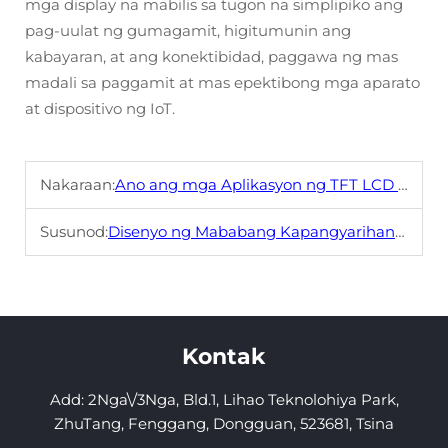
mga display na mabilis sa tugon na simplipiko ang
pag-uulat ng gumagamit, higitumunin ang
kabayaran, at ang konektibidad, paggawa ng mas
madali sa paggamit at mas epektibong mga aparato
at dispositivo ng IoT.
Nakaraan:
Ano ang mga Aplikasyon ng TFT LCD sa Elektronika ng Automotib?
Susunod:
Disenyo ng Mababang Kapangyarihan at Pagbabawas ng Sukat para sa Mga Munting LCD Module (0.2-3.5") sa mga Portable na Device
Kontak
Add: 2Nga\/3Nga, Bld.1, Lihao Teknolohiya Park,
ZhuTang, Fenggang, Dongguan, 523681, Tsina