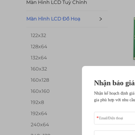
Màn Hình LCD Tuỳ Chỉnh
Màn Hình LCD Đồ Hoạ
122x32
128x64
132x64
160x32
160x128
Nhận báo giá
mà
160x160
3,
Nhận kế hoạch định giá
gia phù hợp với nhu cầ
M
192x8
sắ
192x64
240x64