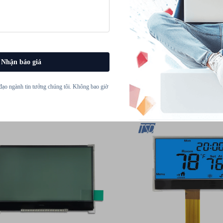
Nhận báo giá
đạo ngành tin tưởng chúng tôi. Không bao giờ
ô-đun Màn Hình Hiển Thị
màn hình LCD đơn sắ
CD Đơn Sắc COG Dạng Đồ
12864 ST7565R FSTN 
a TSD 128x64 FSTN Chuyển
dương COG đồ họa đ
i Phản Chiếu Dương Tính
LCD