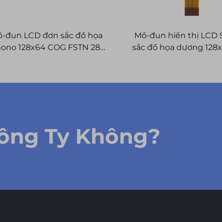
-đun LCD đơn sắc đồ họa
Mô-đun hiển thị LCD
ono 128x64 COG FSTN 28
sắc đồ họa dương 128
chân tùy chỉnh
cog lcd
Công Ty Không?