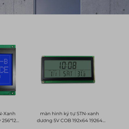
N-Xanh
màn hình ký tự STN-xanh
 256*128
dương 5V COB 192x64 19264
iển thị
192*64 Các mô-đun hiển thị