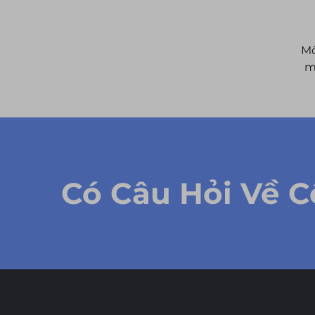
Mô
m
Có Câu Hỏi Về 