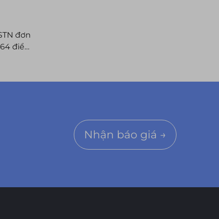
 STN đơn
x64 điểm
Nhận báo giá →