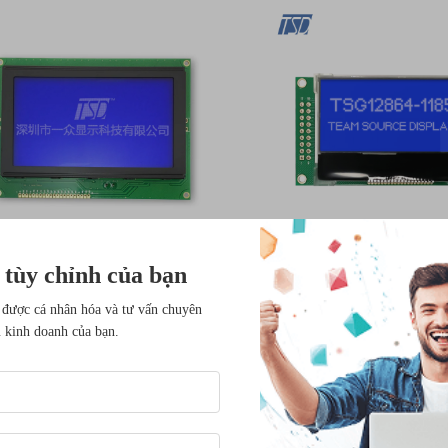
sắc 320*240
đơn sắc
 tùy chỉnh của bạn
n hình COB 240x128 điểm
tSG12864-1185 Màn h
3v STN-xanh dương 240*128
họa COG FSTN dươn
 được cá nhân hóa và tư vấn chuyên
u kinh doanh của bạn.
ô-đun màn hình LCD đơn
12864 IC ST7565R 1
c TSM240128-3A Màn hình
128*64 Màn hình đơ
đồ họa đơn sắc