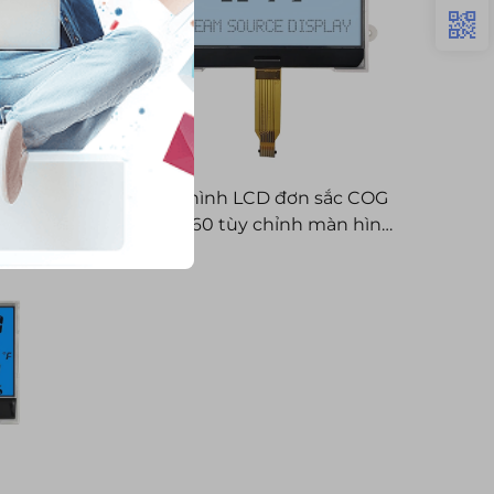
c 128x64
Màn hình LCD đơn sắc COG
phản xạ
240X160 tùy chỉnh màn hình
ơn sắc
FSTN