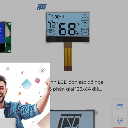
đơn sắc
ình đồ
Màn hình LCD đơn sắc đồ họa
g tính
COG độ phân giải 128x64 điểm
28x64
12864 tùy chỉnh STN
n sắc