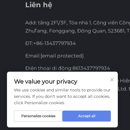
Liên hệ
Add: tầng 2F\/3F, Tòa nhà 1, Công viên Côn
ZhuTang, Fenggang, Đông Quan, 523681, 
ĐT:
+86-13437797934
Email:
[email protected]
Điện thoại di động:
8613437797934
Bản quyền © 2026 Công ty Công nghệ Hiể
We value your privacy
Team Source Display Technology Co., Ltd.
We use cookies and similar tools to provide our
services. If you don't want to accept all cookies,
bảo lưu.
click Personalize cookies.
Personalize cookies
Accept all