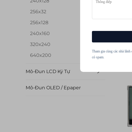
240x128
256x32
256x128
240x160
320x240
Tham gia cùng các nhà lãnh 
M
640x200
có spam.
L
Họ
Mô-Đun LCD Ký Tự
Đổ
Mô-Đun OLED / Epaper