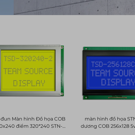
đun Màn hình Đồ họa COB
màn hình đồ họa ST
0x240 điểm 320*240 STN-
dương COB 256x128 5v
nh dương 5V Màn hình Đơn
256128 Các mô-đun h