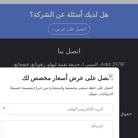
هل لديك أسئلة عن الشركة؟
احصل على عرض →
اتصل بنا
Add: 2F/3F، المبنى 1، حديقة تقنية ليهاو، زهوتانغ، فنغجانغ،
دونغوان، 523681، الصين
احصل على عرض أسعار مخصص لك
الهاتف:
+86-13437797934
احصل على خطة تسعير مخصصة واستشارة من خبراء مصممة خصيصًا
بريد إلكتروني:
[email protected]
لاحتياجات عملك.
جوال:
8613437797934
حقوق الطبع والنشر © 2026 شركة دونغقوان تيم سورس للتقنيات
العرضية المحدودة. جميع الحقوق محفوظة.
رابط سريع