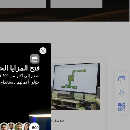
فتح المزايا ال
انض
حوّلوا أعمالهم باستخدام 
خدمة مخصصة