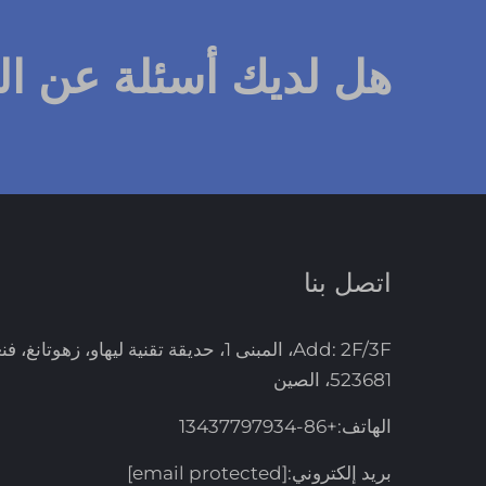
هل لديك أسئلة عن ا
اتصل بنا
Add: 2F/3F، المبنى 1، حديقة تقنية ليهاو، زهوت
523681، الصين
الهاتف:
+86-13437797934
بريد إلكتروني:
[email protected]