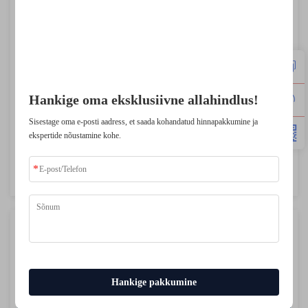
muutnud.
Usaldatud tippettevõtete poolt
Hankige oma eksklusiivne allahindlus!
Sisestage oma e-posti aadress, et saada kohandatud hinnapakkumine ja
ekspertide nõustamine kohe.
Töötasume kinnitamine ja tehniline
toetus
Hankige pakkumine