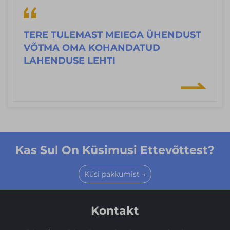
TERE TULEMAST MEIEGA ÜHENDUST
VÕTMA OMA KOHANDATUD
LAHENDUSE LEHTI
Kas Sul On Küsimusi Ettevõttest?
Küsi pakkumist →
Kontakt