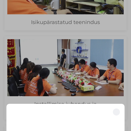
Isikupärastatud teenindus
Installimise juhendus ja
operatsioonikoolitus
Avage eksklusiivsed eelised
Liituge enam kui 500 tööstusliidriga, kes on oma äri meie lahendustega