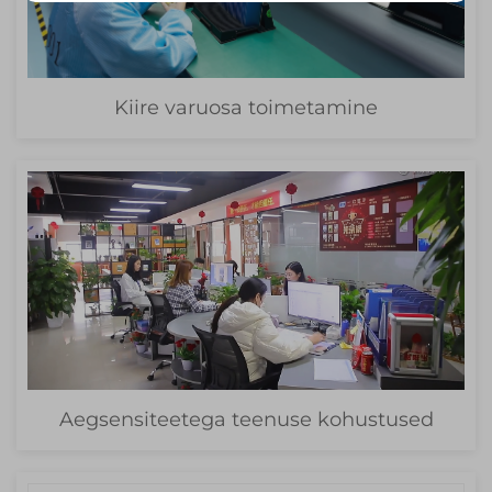
Kiire varuosa toimetamine
Aegsensiteetega teenuse kohustused