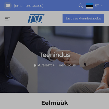
ET
[email protected]
Saada pakkumisetaotlus
Teenindus
Avaleht
>
Teenindus
Eelmüük