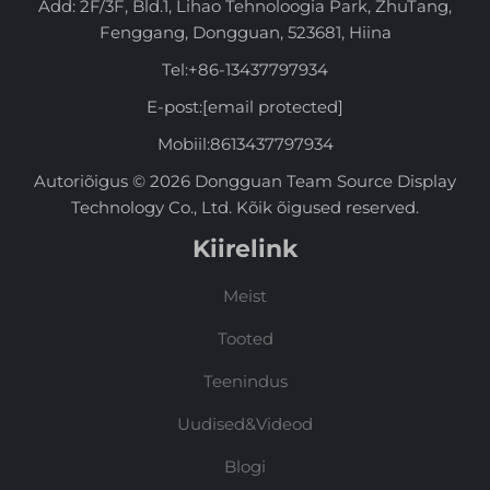
Add: 2F/3F, Bld.1, Lihao Tehnoloogia Park, ZhuTang,
Fenggang, Dongguan, 523681, Hiina
Tel:
+86-13437797934
E-post:
[email protected]
Mobiil:
8613437797934
Autoriõigus © 2026 Dongguan Team Source Display
Technology Co., Ltd. Kõik õigused reserved.
Kiirelink
Meist
Tooted
Teenindus
Uudised&Videod
Blogi