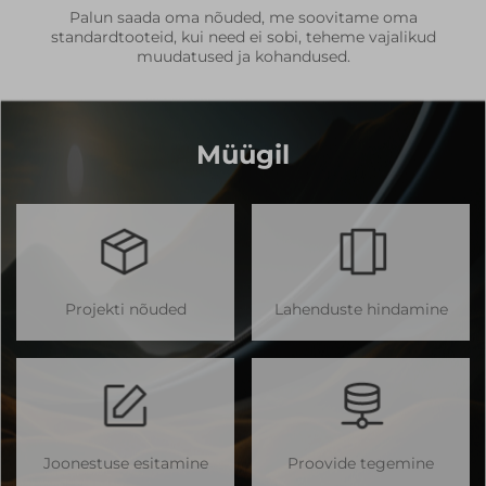
Palun saada oma nõuded, me soovitame oma
standardtooteid, kui need ei sobi, teheme vajalikud
muudatused ja kohandused.
Müügil
Projekti nõuded
Lahenduste hindamine
Joonestuse esitamine
Proovide tegemine