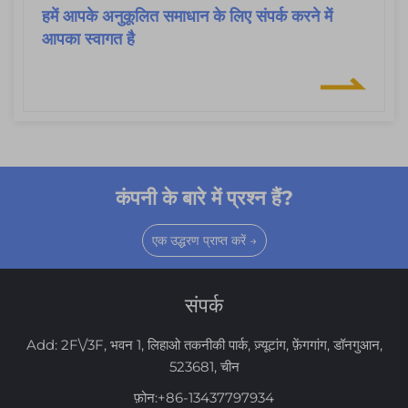
हमें आपके अनुकूलित समाधान के लिए संपर्क करने में
आपका स्वागत है
कंपनी के बारे में प्रश्न हैं?
एक उद्धरण प्राप्त करें →
संपर्क
Add: 2F\/3F, भवन 1, लिहाओ तकनीकी पार्क, ज़्यूटांग, फ़ेंगगांग, डॉनगुआन,
523681, चीन
फ़ोन:
+86-13437797934