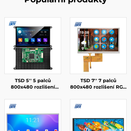
TSD 5'' 5 palců
TSD 7'' 7 palců
800x480 rozlišení
800x480 rozlišení RGB
Gen4-STM32
rozhraní 12H TN TFT
UART/RS232/RS485
LCD obrazovka s
sériový port Rozhraní
rezistivním
chytrý displejový
dotykovým panel RTP
modul