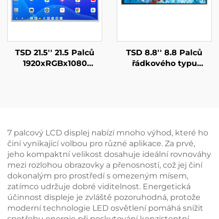
TSD 21.5'' 21.5 Palců
TSD 8.8'' 8.8 Palců
1920xRGBx1080
řádkového typu
Rozlišení FHD LVDS
1920x480 Rozlišení
Rozhraní IPS TFT LCD
MIPI Rozhraní IPS TFT
Displejový Modul
LCD Displej
7 palcový LCD displej nabízí mnoho výhod, které ho
činí vynikající volbou pro různé aplikace. Za prvé,
jeho kompaktní velikost dosahuje ideální rovnováhy
mezi rozlohou obrazovky a přenosností, což jej činí
dokonalým pro prostředí s omezeným mísem,
zatímco udržuje dobré viditelnost. Energetická
účinnost displeje je zvláště pozoruhodná, protože
moderní technologie LED osvětlení pomáhá snížit
spotřebu energie při poskytování konzistentní