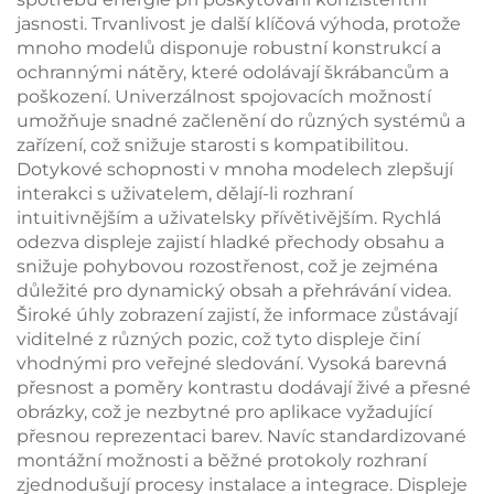
jasnosti. Trvanlivost je další klíčová výhoda, protože
mnoho modelů disponuje robustní konstrukcí a
ochrannými nátěry, které odolávají škrábancům a
poškození. Univerzálnost spojovacích možností
umožňuje snadné začlenění do různých systémů a
zařízení, což snižuje starosti s kompatibilitou.
Dotykové schopnosti v mnoha modelech zlepšují
interakci s uživatelem, dělají-li rozhraní
intuitivnějším a uživatelsky přívětivějším. Rychlá
odezva displeje zajistí hladké přechody obsahu a
snižuje pohybovou rozostřenost, což je zejména
důležité pro dynamický obsah a přehrávání videa.
Široké úhly zobrazení zajistí, že informace zůstávají
viditelné z různých pozic, což tyto displeje činí
vhodnými pro veřejné sledování. Vysoká barevná
přesnost a poměry kontrastu dodávají živé a přesné
obrázky, což je nezbytné pro aplikace vyžadující
přesnou reprezentaci barev. Navíc standardizované
montážní možnosti a běžné protokoly rozhraní
zjednodušují procesy instalace a integrace. Displeje