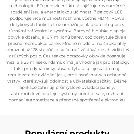
technologii LED podsvícení, která zajišťuje rovnoměrné
rozdělení jasu a energetickou účinnost. 7 palcový LCD
podporuje více možností rozhraní, včetně HDMI, VGA a
dotykových funkcí, čímž umožňuje hladkou integraci s
různými zařízeními a systémy. Barevná hloubka displeje
obvykle dosahuje 16,7 milionů barev, což poskytuje živé a
přesné reprodukce barev. Mnoho modelů má široké úhly
zobrazení až 178 stupňů, díky čemuž zůstává obsah viditelný
z různých pozic. Čas reakce obrazovky obvykle dosahuje
mezi 5 a 25 milisekundami, čímž je vhodná jak pro statický,
tak i pro dynamický obsah. Tyto displeje často mají
regulovatelné ovládání jasu, protijasné vrstvy a ochranné
vrstvy, které zvyšují odolnost a uživatelské zážitky. Běžné
aplikace zahrnují průmyslové ovládací panely,
automobilové displeje, systémy point of sale, rozhraní
domácí automatizace a přenosné spotřební elektroniku.
Populární produkty