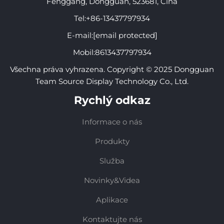
Fenggang, Dongguan, 523681, Čína
Tel:
+86-13437797934
E-mail:
[email protected]
Mobil:
8613437797934
Všechna práva vyhrazena. Copyright © 2025 Dongguan
Team Source Display Technology Co., Ltd.
Rychlý odkaz
Informace o nás
Produkty
Služba
Novinky&Videa
Aplikace
Kontaktujte nás