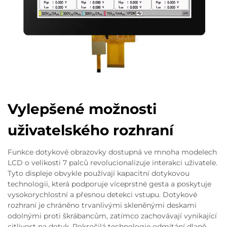
Vylepšené možnosti
uživatelského rozhraní
Funkce dotykové obrazovky dostupná ve mnoha modelech
LCD o velikosti 7 palců revolucionalizuje interakci uživatele.
Tyto displeje obvykle používají kapacitní dotykovou
technologii, která podporuje víceprstné gesta a poskytuje
vysokorychlostní a přesnou detekci vstupu. Dotykové
rozhraní je chráněno trvanlivými skleněnými deskami
odolnými proti škrábancům, zatímco zachovávají vynikající
citlivost na dotyk. Pokročilá technologie odmítání dlaně