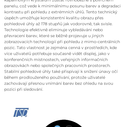
kapalinovým krystalům zůstat rovnoběžně s povrchem
panelu, což vede k minimálnímu posunu barev a degradaci
kontrastu při pohledu z extrémních úhlů. Tento technický
úspěch umožňuje konzistentní kvalitu obrazu přes
pohledové úhly až 178 stupňů jak vodorovně, tak svisle.
Technologie efektivně eliminuje vybledávání nebo
převracení barev, které se běžně projevuje u jiných
zobrazovacích technologií při pohledu z mimo-centrálních
pozic. Tato vlastnost je zejména cenná v prostředích, kde
více uživatelů potřebuje současně vidět displej, jako v
konferenčních místnostech, veřejných informačních
obrazovkách nebo společných pracovních prostorech.
Stabilní pohledové úhly také přispívají k snížení únavy očí
během prodlouženého používání, protože uživatelé
zachovávají přesnou vnímání barev bez ohledu na svou
pozici při sledování.