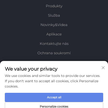
Produkty
Služba
Novinky&Videa
Aplikace
Kontaktujte nás
Ochrana soukromí
INFORMACE
We value your privacy
We use cookies and similar tools to provide our services.
Zaregistrujte se, abyste obdrželi naši týdenní novinu
If you don't want to accept all cookies, click Personalize
cookies.
Accept all
Odeslat
Personalize cookies