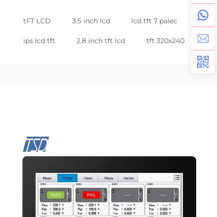
tFT LCD
3.5 inch lcd
lcd tft 7 palec
ips lcd tft
2.8 inch tft lcd
tft 320x240