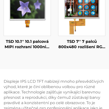
chytrý displejový
modul
TSD 10.1'' 10.1 palcová
TSD 7'' 7 palců
MIPI rozhraní 1000nits
800x480 rozlišení RGB
vysoká jasnost
rozhraní 12H TN TFT
1024x600 rozlišení IPS
LCD obrazovka s
TFT LCD displej
rezistivním
dotykovým panel RTP
Displeje IPS LCD TFT nabízejí mnoho přesvědčivých
výhod, které je činí oblíbenou volbou pro různé
aplikace. Technologie zajišťuje vynikající barevnou
přesnost a reprodukci, díky čemuž zůstávají barvy
pravdivé a konzistentní po celé obrazovce. To je
zejména užitečné pro profesionální aplikace jako je