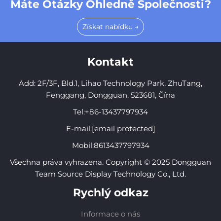
Máte Otázky Ohledně Společnosti?
Získat nabídku →
Kontakt
Add: 2F/3F, Bld.1, Lihao Technology Park, ZhuTang,
Fenggang, Dongguan, 523681, Čína
Tel:
+86-13437797934
E-mail:
[email protected]
Mobil:
8613437797934
Všechna práva vyhrazena. Copyright © 2025 Dongguan
Team Source Display Technology Co., Ltd.
Rychlý odkaz
Informace o nás