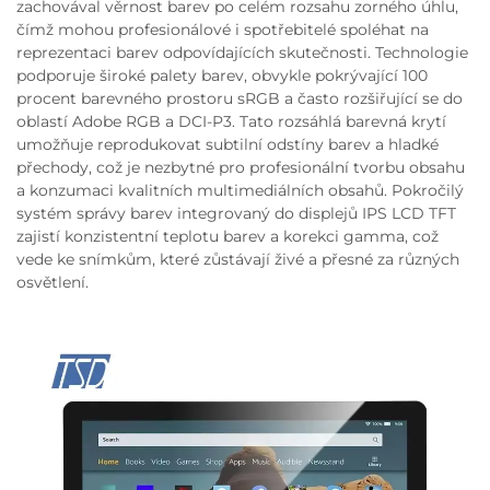
zachovával věrnost barev po celém rozsahu zorného úhlu,
čímž mohou profesionálové i spotřebitelé spoléhat na
reprezentaci barev odpovídajících skutečnosti. Technologie
podporuje široké palety barev, obvykle pokrývající 100
procent barevného prostoru sRGB a často rozšiřující se do
oblastí Adobe RGB a DCI-P3. Tato rozsáhlá barevná krytí
umožňuje reprodukovat subtilní odstíny barev a hladké
přechody, což je nezbytné pro profesionální tvorbu obsahu
a konzumaci kvalitních multimediálních obsahů. Pokročilý
systém správy barev integrovaný do displejů IPS LCD TFT
zajistí konzistentní teplotu barev a korekci gamma, což
vede ke snímkům, které zůstávají živé a přesné za různých
osvětlení.