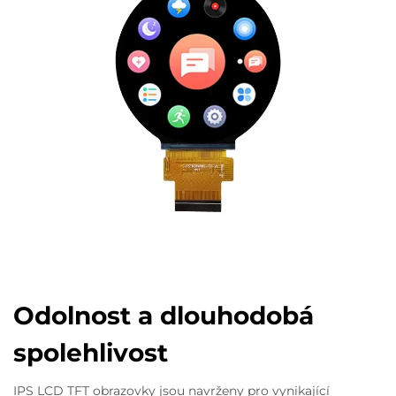
Odolnost a dlouhodobá
spolehlivost
IPS LCD TFT obrazovky jsou navrženy pro vynikající