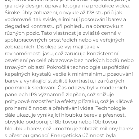
grafický design, úprava fotografií a produkce videa.
Široké úhly zobrazení, obvykle až 178 stupňů jak
vodorovně, tak svisle, eliminují posouvání barev a
degradaci kontrastu při pohledu na obrazovku z
různých pozic. Tato vlastnost je zvláště cenná v
spolupracovných prostředích nebo ve veřejných
zobrazeních. Displeje se vyjímají také v
rovnoměrnosti jasu, což zaručuje konzistentní
osvětlení po celé obrazovce bez horkých bodů nebo
tmavých oblastí. Pokročilá technologie uspořádání
kapalných krystalů vedie k minimálnímu posouvání
barev a vynikající stabilitě kontrastu, i za různých
podmínek sledování. Čas odezvy byl v moderních
panelech IPS významně zlepšen, což snižuje
pohybové rozostření a efekty přízraku, což je klíčové
pro herní činnost a přehrávání videa. Technologie
dále ukazuje vynikající hloubku barev a přesnost,
obvykle podporující 8bitovou nebo 10bitovou
hloubku barev, což umožňuje zobrazit miliony barev
s přesnou gradací. Energetická účinnost byla