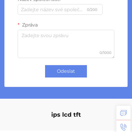
0/200
Zpráva
0/1000
Odeslat
ips lcd tft