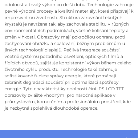
odolnost a trvalý výkon po delší dobu. Technologie zahrnuje
pevné výrobní procesy a kvalitní materiály, které přispívají k
impresivnímu životnosti. Struktura zarovnání tekutých
krystalů je navržena tak, aby zachovala stabilitu v různých
environmentálních podmínkách, včetně kolísání teploty a
změn vlhkosti. Obrazovky mají pokročilou ochranu proti
zachycování obrázku a spalování, běžným problémům u
jiných technologií displejů. Pečlivá integrace součástí,
včetně systému pozadního osvětlení, optických filmů a
řídících obvodů, zajišťuje konzistentní výkon během celého
životního cyklu produktu. Technologie také zahrnuje
sofistikované funkce správy energie, které pomáhají
zabránit degradaci součástí při optimalizaci spotřeby
energie. Tyto charakteristiky odolnosti činí IPS LCD TFT
obrazovky zvláště vhodnými pro náročné aplikace v
průmyslovém, komerčním a profesionálním prostředí, kde
je nezbytná spolehlivá dlouhodobá operace.