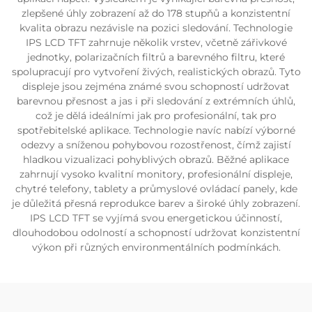
zlepšené úhly zobrazení až do 178 stupňů a konzistentní
kvalita obrazu nezávisle na pozici sledování. Technologie
IPS LCD TFT zahrnuje několik vrstev, včetně zářivkové
jednotky, polarizačních filtrů a barevného filtru, které
spolupracují pro vytvoření živých, realistických obrazů. Tyto
displeje jsou zejména známé svou schopností udržovat
barevnou přesnost a jas i při sledování z extrémních úhlů,
což je dělá ideálními jak pro profesionální, tak pro
spotřebitelské aplikace. Technologie navíc nabízí výborné
odezvy a sníženou pohybovou rozostřenost, čímž zajistí
hladkou vizualizaci pohyblivých obrazů. Běžné aplikace
zahrnují vysoko kvalitní monitory, profesionální displeje,
chytré telefony, tablety a průmyslové ovládací panely, kde
je důležitá přesná reprodukce barev a široké úhly zobrazení.
IPS LCD TFT se vyjímá svou energetickou účinností,
dlouhodobou odolností a schopností udržovat konzistentní
výkon při různých environmentálních podmínkách.