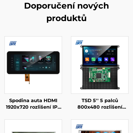
Doporučení nových
produktů
Spodina auta HDMI
TSD 5'' 5 palců
1920x720 rozlišení IPS
800x480 rozlišení
sklo TFT LCD displej
Gen4-STM32
12.3" s PCAP
UART/RS232/RS485
sériový port Rozhraní