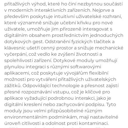
přitažlivých výhod, které ho činí nezbytnou součástí
v moderních interaktivních zařízeních. Nejprve a
především poskytuje intuitivní uživatelské rozhraní,
které významně snižuje učební křivku pro nové
uživatele, umožňuje jim přirozeně interagovat s
digitálním obsahem prostřednictvím jednoduchých
dotykových gest. Odstranění fyzických tlačítek a
klávesnic ušetří cenný prostor a snižuje mechanické
vyčerpání, což vedlo ke zvýšení životnosti a
spolehlivosti zařízení. Dotykové moduly umožňují
plynulou integraci s různými softwarovými
aplikacemi, což poskytuje vývojářům flexibilní
možnosti pro vytváření přitažlivých uživatelských
zážitků. Odpovídající technologie a přesnost zajistí
přesné rozpoznávání vstupu, což je klíčové pro
aplikace vyžadující podrobnou interakci, jako je
digitální kreslení nebo zachycování podpisu. Tyto
moduly jsou velmi přizpůsobitelné různým
environmentálním podmínkám, mají nastavitelné
úroveň citlivosti a odolnost proti kontaminaci.