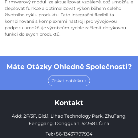
Firmwarový modul lze aktualizovat vzdáleně, což umožňuje
zlepšovat funkce a optimalizovat výkon během celého
životního cyklu produktu. Tato integrační flexibilita
kombinovaná s komplexními nástroji pro vývojovou
podporu umožňuje výrobcům rychle začlenit dotykovou
funkci do svých produktů.
Máte Otázky Ohledně Společnosti?
Získat nabídku →
Kontakt
Add: 2F/3F, Bld.1, Lihao Technology Park, ZhuTang,
Fenggang, Dongguan, 523681, Čína
Tel:
+86-13437797934