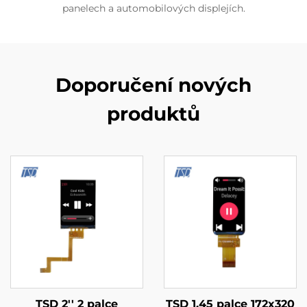
panelech a automobilových displejích.
Doporučení nových
produktů
TSD 2'' 2 palce
TSD 1.45 palce 172x320