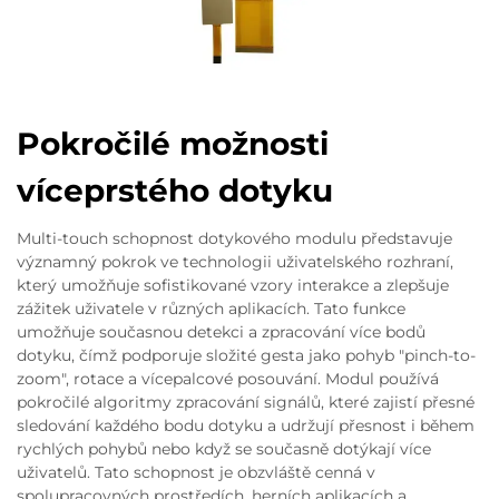
Pokročilé možnosti
víceprstého dotyku
Multi-touch schopnost dotykového modulu představuje
významný pokrok ve technologii uživatelského rozhraní,
který umožňuje sofistikované vzory interakce a zlepšuje
zážitek uživatele v různých aplikacích. Tato funkce
umožňuje současnou detekci a zpracování více bodů
dotyku, čímž podporuje složité gesta jako pohyb "pinch-to-
zoom", rotace a vícepalcové posouvání. Modul používá
pokročilé algoritmy zpracování signálů, které zajistí přesné
sledování každého bodu dotyku a udržují přesnost i během
rychlých pohybů nebo když se současně dotýkají více
uživatelů. Tato schopnost je obzvláště cenná v
spolupracovných prostředích, herních aplikacích a