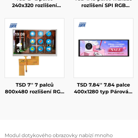
240x320 rozlišení
rozlišení SPI RGB
ST7789V SPI rozhraní
rozhraní ST7789V3
IPS TFT LCD obrazovka
řidičský čip IPS TFT
lcd displejové moduly
LCD obrazovka pro
chytré hodinky
TSD 7'' 7 palců
TSD 7.84'' 7.84 palce
800x480 rozlišení RGB
400x1280 typ Párování
rozhraní 12H TN TFT
Rozlišení MIPI rozhraní
LCD obrazovka s
IPS TFT LCD displej s
rezistivním
ovladači OTA7290B
dotykovým panel RTP
Modul dotykového obrazovky nabízí mnoho