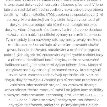
interpretaci dotykových vstupů s úžasnou přesností. V jeho
jádru se nachází průhledná vodivá vrstva, obvykle vyrobená
ze slitiny india a hořečku (ITO), spojená se specializovanými
senzory, které detekují změny elektrických vlastností při
dotyku. Modul podporuje různé technologie detekce
dotyku, včetně kapacitní, odporové a infračervené detekce,
každá z nich nabízí specifické výhody pro určité aplikace.
Tyto moduly jsou navrženy tak, aby poskytovaly možnost
multitouch, což umožňuje uživatelům provádět složité
gesta, jako je sbližování, oddalování a otočení. Integrace
pokročilých algoritmů zpracování zajistí rychlé reakční časy
a přesnou identifikaci bodů dotyku, zatímco vestavěné
kalibrace udržují konzistentní výkon během času. Moderní
dotykové moduly obsahují ochranné vrstvy, které zvyšují
trvanlivost, zatímco zachovávají optimální citlivost na
dotyk, díky čemuž jsou vhodné pro různorodé prostředí od
vnitřních informačních stojanů po venkovní displeje.
Univerzálnost těchto moduleů sahá i do jejich kompatibility
s různými zobrazovacími technologiemi, včetně LCD, OLED
a LED panelů, čímž se stávají nezbytnými součástmi v
chytrých telefonech, tabletech, průmyslových řídících