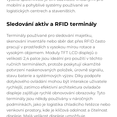
mobilní a pohyblivé systémy používané ve
logistických centrech a staveništích.
Sledování aktiv a RFID terminály
Terminály používané pro sledování majetku,
skenování inventáře nebo sběr dat přes RFID často
pracují v prostředích s vysokou mírou rotace a
vysokým objemem. Moduly TFT LCD displejů o
velikosti 2,4 palce jsou ideální pro použití v těchto
ručních terminálech, protože poskytují okamžité
potvrzení naskenovaných položek, úrovně signálu,
stavu baterie a systémových výzev. Díky podpoře
dotykového ovládání mohou být interakce uživatele
rychlejší, zatímco efektivní architektura ovladače
displeje zajišťuje rychlé obnovování obrazovky. Tyto
terminály jsou někdy používány v náročných
podmínkách, jako je logistika chladicího řetězce nebo
venkovní prostory, kde je klíčová odolnost a čitelnost
displeje. Malá velikost displeje umožňuje