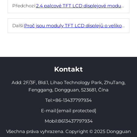
Předchozí:
2.4 palcové TFT LCD displejové moduly výhody pro vestavěné systémy
Další:
Proč jsou moduly TFT LCD displejů o velikosti 2,4 palce ideální pro kompaktní zařízení?
Kontakt
Add: 2F/3F, Bld.1, Lihao Technology Park, ZhuTang,
Fenggang, Dongguan, 523681, Čína
Tel:
+86-13437797934
E-mail:
[email protected]
Mobil:
8613437797934
Všechna práva vyhrazena. Copyright © 2025 Dongguan