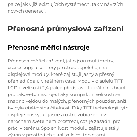
palce jak v již existujících systémech, tak v návrzích
nových generací.
Přenosná průmyslová zařízení
Přenosné měřicí nástroje
Přenosná měřicí zařízení, jako jsou multimetry,
osciloskopy a senzory prostředí, spoléhají na
displejové moduly, které zajišťují jasný a přesný
přehled údajů v reálném čase. Moduly displejů TFT
LCD o velikosti 2,4 palce představují ideální rozhraní
pro takovéto nástroje. Díky kompaktní velikosti se
snadno vejdou do malých, přenosných pouzder, aniž
by byla obětována čitelnost. Díky TFT technologii tyto
displeje poskytují jasné a ostré zobrazení i v
náročném světelném prostředí, což je zásadní pro
práci v terénu. Spolehlivost modulu zajišťuje stálý
výkon v prostředích s kolísajícími teplotami,