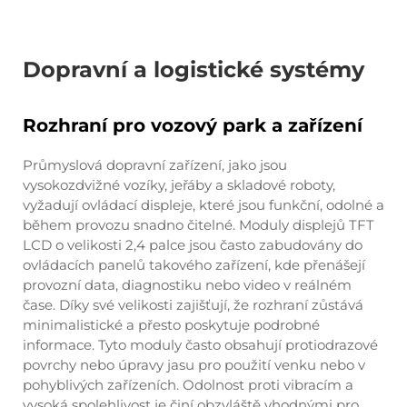
Dopravní a logistické systémy
Rozhraní pro vozový park a zařízení
Průmyslová dopravní zařízení, jako jsou
vysokozdvižné vozíky, jeřáby a skladové roboty,
vyžadují ovládací displeje, které jsou funkční, odolné a
během provozu snadno čitelné. Moduly displejů TFT
LCD o velikosti 2,4 palce jsou často zabudovány do
ovládacích panelů takového zařízení, kde přenášejí
provozní data, diagnostiku nebo video v reálném
čase. Díky své velikosti zajišťují, že rozhraní zůstává
minimalistické a přesto poskytuje podrobné
informace. Tyto moduly často obsahují protiodrazové
povrchy nebo úpravy jasu pro použití venku nebo v
pohyblivých zařízeních. Odolnost proti vibracím a
vysoká spolehlivost je činí obzvláště vhodnými pro