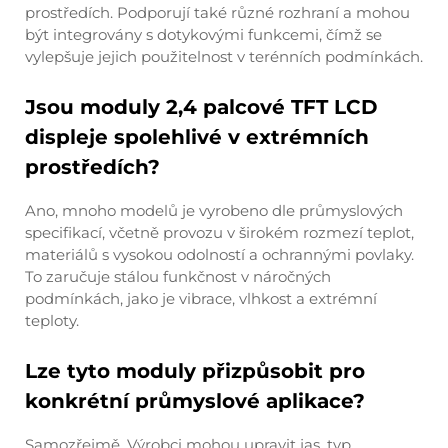
prostředích. Podporují také různé rozhraní a mohou
být integrovány s dotykovými funkcemi, čímž se
vylepšuje jejich použitelnost v terénních podmínkách.
Jsou moduly 2,4 palcové TFT LCD
displeje spolehlivé v extrémních
prostředích?
Ano, mnoho modelů je vyrobeno dle průmyslových
specifikací, včetně provozu v širokém rozmezí teplot,
materiálů s vysokou odolností a ochrannými povlaky.
To zaručuje stálou funkčnost v náročných
podmínkách, jako je vibrace, vlhkost a extrémní
teploty.
Lze tyto moduly přizpůsobit pro
konkrétní průmyslové aplikace?
Samozřejmě. Výrobci mohou upravit jas, typ