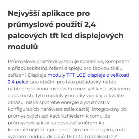
Nejvyšší aplikace pro
průmyslové použití 2,4
palcových tft lcd displejových
modulů
Průmyslové prostředí vyžaduje spolehlivá, kompaktní
a přizpůsobitelná řešení displejů pro širokou škálu
zařízení. Displeje
moduly TFT LCD displeje o velikosti
2,4 palce
jsou ideální pro tyto požadavky, neboť
nabízejí správnou rovnováhu mezi velikostí, výkonem
a odolností. Tyto moduly jsou díky vynikající kvalitě
obrazu, nízké spotřebě energie a pružnosti v
konfiguracích hardware stále častěji integrovány do
průmyslových aplikací. Vzhledem k tomu, že
průmyslový sektor se posouvá směrem ke
kompaktnějším a přenosnějším technologiím, roste
význam modulů displejů TFT LCD o velikosti 2,4