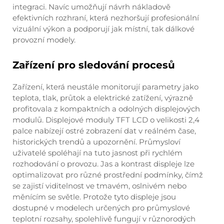
integraci. Navíc umožňují návrh nákladově
efektivních rozhraní, která nezhoršují profesionální
vizuální výkon a podporují jak místní, tak dálkové
provozní modely.
Zařízení pro sledování procesů
Zařízení, která neustále monitorují parametry jako
teplota, tlak, průtok a elektrické zatížení, výrazně
profitovala z kompaktních a odolných displejových
modulů. Displejové moduly TFT LCD o velikosti 2,4
palce nabízejí ostré zobrazení dat v reálném čase,
historických trendů a upozornění. Průmysloví
uživatelé spoléhají na tuto jasnost při rychlém
rozhodování o provozu. Jas a kontrast displeje lze
optimalizovat pro různé prostřední podmínky, čímž
se zajistí viditelnost ve tmavém, oslnivém nebo
měnícím se světle. Protože tyto displeje jsou
dostupné v modelech určených pro průmyslové
teplotní rozsahy, spolehlivě fungují v různorodých