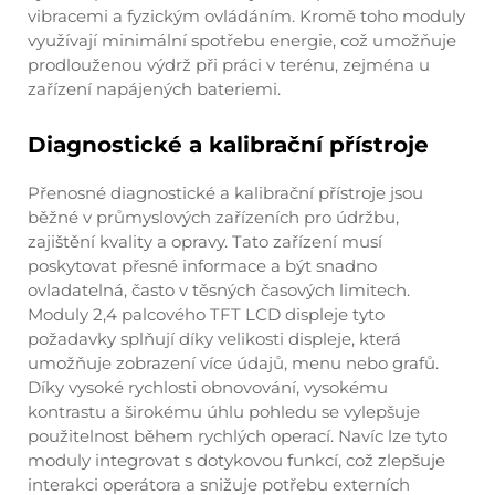
vibracemi a fyzickým ovládáním. Kromě toho moduly
využívají minimální spotřebu energie, což umožňuje
prodlouženou výdrž při práci v terénu, zejména u
zařízení napájených bateriemi.
Diagnostické a kalibrační přístroje
Přenosné diagnostické a kalibrační přístroje jsou
běžné v průmyslových zařízeních pro údržbu,
zajištění kvality a opravy. Tato zařízení musí
poskytovat přesné informace a být snadno
ovladatelná, často v těsných časových limitech.
Moduly 2,4 palcového TFT LCD displeje tyto
požadavky splňují díky velikosti displeje, která
umožňuje zobrazení více údajů, menu nebo grafů.
Díky vysoké rychlosti obnovování, vysokému
kontrastu a širokému úhlu pohledu se vylepšuje
použitelnost během rychlých operací. Navíc lze tyto
moduly integrovat s dotykovou funkcí, což zlepšuje
interakci operátora a snižuje potřebu externích