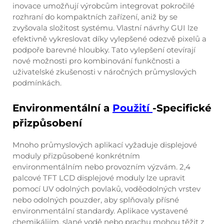
inovace umožňují výrobcům integrovat pokročilé
rozhraní do kompaktních zařízení, aniž by se
zvyšovala složitost systému. Vlastní návrhy GUI lze
efektivně vykreslovat díky vylepšené odezvě pixelů a
podpoře barevné hloubky. Tato vylepšení otevírají
nové možnosti pro kombinování funkčnosti a
uživatelské zkušenosti v náročných průmyslových
podmínkách.
Environmentální a
Použití
-Specifické
přizpůsobení
Mnoho průmyslových aplikací vyžaduje displejové
moduly přizpůsobené konkrétním
environmentálním nebo provozním výzvám. 2,4
palcové TFT LCD displejové moduly lze upravit
pomocí UV odolných povlaků, voděodolných vrstev
nebo odolných pouzder, aby splňovaly přísné
environmentální standardy. Aplikace vystavené
chemikáliím, slané vodě nebo prachu mohou těžit z