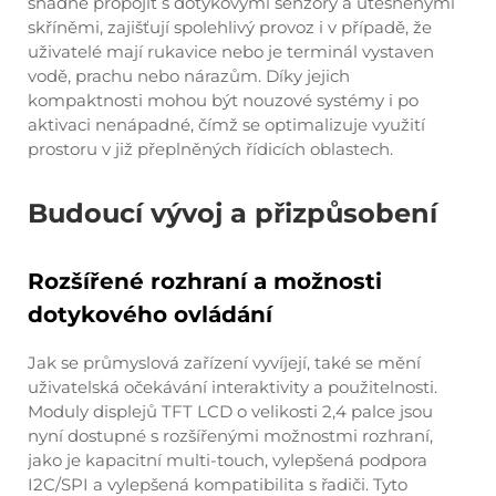
snadné propojit s dotykovými senzory a utěsněnými
skříněmi, zajišťují spolehlivý provoz i v případě, že
uživatelé mají rukavice nebo je terminál vystaven
vodě, prachu nebo nárazům. Díky jejich
kompaktnosti mohou být nouzové systémy i po
aktivaci nenápadné, čímž se optimalizuje využití
prostoru v již přeplněných řídicích oblastech.
Budoucí vývoj a přizpůsobení
Rozšířené rozhraní a možnosti
dotykového ovládání
Jak se průmyslová zařízení vyvíjejí, také se mění
uživatelská očekávání interaktivity a použitelnosti.
Moduly displejů TFT LCD o velikosti 2,4 palce jsou
nyní dostupné s rozšířenými možnostmi rozhraní,
jako je kapacitní multi-touch, vylepšená podpora
I2C/SPI a vylepšená kompatibilita s řadiči. Tyto