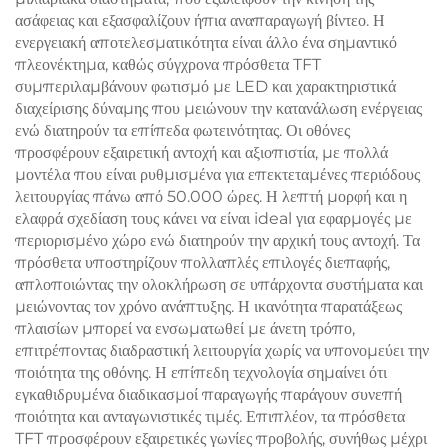
ασάφειας και εξασφαλίζουν ήπια αναπαραγωγή βίντεο. Η
ενεργειακή αποτελεσματικότητα είναι άλλο ένα σημαντικό
πλεονέκτημα, καθώς σύγχρονα πρόσθετα TFT
συμπεριλαμβάνουν φωτισμό με LED και χαρακτηριστικά
διαχείρισης δύναμης που μειώνουν την κατανάλωση ενέργειας
ενώ διατηρούν τα επίπεδα φωτεινότητας. Οι οθόνες
προσφέρουν εξαιρετική αντοχή και αξιοπιστία, με πολλά
μοντέλα που είναι ρυθμισμένα για επεκτεταμένες περιόδους
λειτουργίας πάνω από 50.000 ώρες. Η λεπτή μορφή και η
ελαφρά σχεδίαση τους κάνει να είναι ideal για εφαρμογές με
περιορισμένο χώρο ενώ διατηρούν την αρχική τους αντοχή. Τα
πρόσθετα υποστηρίζουν πολλαπλές επιλογές διεπαφής,
απλοποιώντας την ολοκλήρωση σε υπάρχοντα συστήματα και
μειώνοντας τον χρόνο ανάπτυξης. Η ικανότητα παρατάξεως
πλαισίων μπορεί να ενσωματωθεί με άνετη τρόπο,
επιτρέποντας διαδραστική λειτουργία χωρίς να υπονομεύει την
ποιότητα της οθόνης. Η επίπεδη τεχνολογία σημαίνει ότι
εγκαθιδρυμένα διαδικασμοί παραγωγής παράγουν συνεπή
ποιότητα και ανταγωνιστικές τιμές. Επιπλέον, τα πρόσθετα
TFT προσφέρουν εξαιρετικές γωνίες προβολής, συνήθως μέχρι