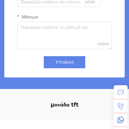
0/200
Μήνυμα
0/1000
Υποβολή
μονάδα tft