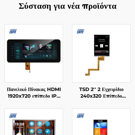
Σύσταση για νέα προϊόντα
Πανελικό Πίνακας HDMI
TSD 2'' 2 Εγχειρίδιο
1920x720 επίπεδο IPS
240x320 Επίπεδο
γυαλίνου TFT LCD οθόνης
ST7789V SPI Διεπαφή
12.3" με PCAP
IPS TFT LCD Οθόνη lcd
μονάδων προβολής