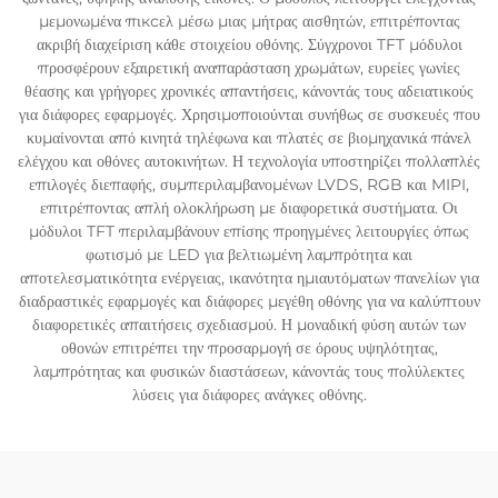
μεμονωμένα πιксελ μέσω μιας μήτρας αισθητών, επιτρέποντας
ακριβή διαχείριση κάθε στοιχείου οθόνης. Σύγχρονοι TFT μόδυλοι
προσφέρουν εξαιρετική αναπαράσταση χρωμάτων, ευρείες γωνίες
θέασης και γρήγορες χρονικές απαντήσεις, κάνοντάς τους αδειατικούς
για διάφορες εφαρμογές. Χρησιμοποιούνται συνήθως σε συσκευές που
κυμαίνονται από κινητά τηλέφωνα και πλατές σε βιομηχανικά πάνελ
ελέγχου και οθόνες αυτοκινήτων. Η τεχνολογία υποστηρίζει πολλαπλές
επιλογές διεπαφής, συμπεριλαμβανομένων LVDS, RGB και MIPI,
επιτρέποντας απλή ολοκλήρωση με διαφορετικά συστήματα. Οι
μόδυλοι TFT περιλαμβάνουν επίσης προηγμένες λειτουργίες όπως
φωτισμό με LED για βελτιωμένη λαμπρότητα και
αποτελεσματικότητα ενέργειας, ικανότητα ημιαυτόματων πανελίων για
διαδραστικές εφαρμογές και διάφορες μεγέθη οθόνης για να καλύπτουν
διαφορετικές απαιτήσεις σχεδιασμού. Η μοναδική φύση αυτών των
οθονών επιτρέπει την προσαρμογή σε όρους υψηλότητας,
λαμπρότητας και φυσικών διαστάσεων, κάνοντάς τους πολύλεκτες
λύσεις για διάφορες ανάγκες οθόνης.