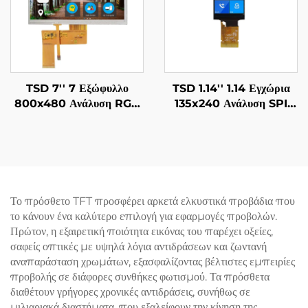
TSD 7'' 7 Εξώφυλλο
TSD 1.14'' 1.14 Εγχώρια
800x480 Ανάλυση RGB
135x240 Ανάλυση SPI
Διεπαφή 12H TN TFT
Διεπαφή ST7789V3-G6
LCD Οθόνη Με Αντοχικό
IPS TFT LCD Εμφάνιση
Ταξιδιωτικό Πάνελ RTP
Μονάδας
Το πρόσθετο TFT προσφέρει αρκετά ελκυστικά προβάδια που
το κάνουν ένα καλύτερο επιλογή για εφαρμογές προβολών.
Πρώτον, η εξαιρετική ποιότητα εικόνας του παρέχει οξείες,
σαφείς οπτικές με υψηλά λόγια αντιδράσεων και ζωντανή
αναπαράσταση χρωμάτων, εξασφαλίζοντας βέλτιστες εμπειρίες
προβολής σε διάφορες συνθήκες φωτισμού. Τα πρόσθετα
διαθέτουν γρήγορες χρονικές αντιδράσεις, συνήθως σε
μιλιαριακά διαστήματα, που εξαλείφουν την κίνηση της