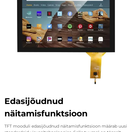
Edasijõudnud
näitamisfunktsioon
TFT mooduli edasijõudnud näitamisfunktsioon määrab uusi