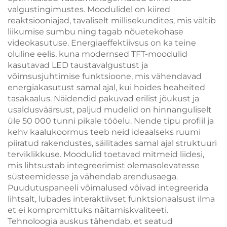
valgustingimustes. Moodulidel on kiired
reaktsiooniajad, tavaliselt millisekundites, mis vältib
liikumise sumbu ning tagab nõuetekohase
videokasutuse. Energiaeffektiivsus on ka teine
oluline eelis, kuna modernsed TFT-moodulid
kasutavad LED taustavalgustust ja
võimsusjuhtimise funktsioone, mis vähendavad
energiakasutust samal ajal, kui hoides heaheited
tasakaalus. Näidendid pakuvad erilist jõukust ja
usaldusväärsust, paljud mudelid on hinnanguliselt
üle 50 000 tunni pikale tööelu. Nende tipu profiil ja
kehv kaalukoormus teeb neid ideaalseks ruumi
piiratud rakendustes, säilitades samal ajal struktuuri
terviklikkuse. Moodulid toetavad mitmeid liidesi,
mis lihtsustab integreerimist olemasolevatesse
süsteemidesse ja vähendab arendusaega.
Puudutuspaneeli võimalused võivad integreerida
lihtsalt, lubades interaktiivset funktsionaalsust ilma
et ei kompromittuks näitamiskvaliteeti.
Tehnoloogia auskus tähendab, et seatud