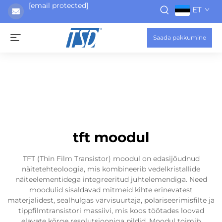
[email protected]
ET
Saada pakkumine
tft moodul
TFT (Thin Film Transistor) moodul on edasijõudnud
näitetehteoloogia, mis kombineerib vedelkristallide
näiteelementidega integreeritud juhtelemendiga. Need
moodulid sisaldavad mitmeid kihte erinevatest
materjalidest, sealhulgas värvisuurtaja, polariseerimisfilte ja
tippfilmtransistori massiivi, mis koos töötades loovad
elavate kõrge resolutsiooniga pildid. Moodul toimib