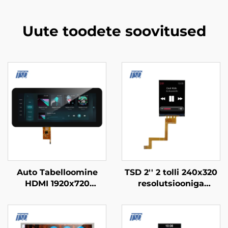
Uute toodete soovitused
Auto Tabelloomine
TSD 2'' 2 tolli 240x320
HDMI 1920x720
resolutsiooniga
Resolutsiooniga IPS
ST7789V SPI liidesega
Stuuri TFT LCD Ekraan
IPS TFT LCD ekraan
12.3" PCAP-ga
lcd näitamismoodulid