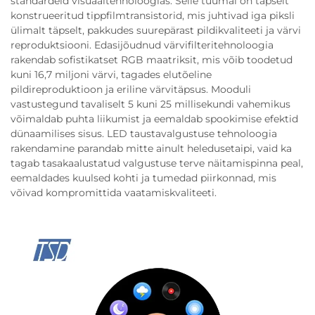
standardeid visuaaltehnoloogias. Selle tuumal on täpselt
konstrueeritud tippfilmtransistorid, mis juhtivad iga piksli
ülimalt täpselt, pakkudes suurepärast pildikvaliteeti ja värvi
reproduktsiooni. Edasijõudnud värvifilteritehnoloogia
rakendab sofistikatset RGB maatriksit, mis võib toodetud
kuni 16,7 miljoni värvi, tagades elutõeline
pildireproduktioon ja eriline värvitäpsus. Mooduli
vastustegund tavaliselt 5 kuni 25 millisekundi vahemikus
võimaldab puhta liikumist ja eemaldab spookimise efektid
dünaamilises sisus. LED taustavalgustuse tehnoloogia
rakendamine parandab mitte ainult heledusetaipi, vaid ka
tagab tasakaalustatud valgustuse terve näitamispinna peal,
eemaldades kuulsed kohti ja tumedad piirkonnad, mis
võivad kompromittida vaatamiskvaliteeti.