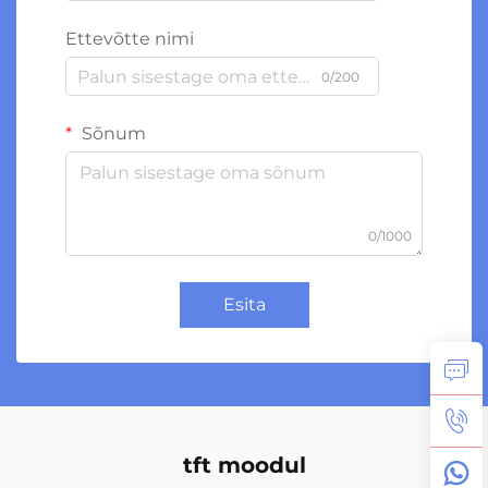
Ettevõtte nimi
0/200
Sõnum
0/1000
Esita
tft moodul