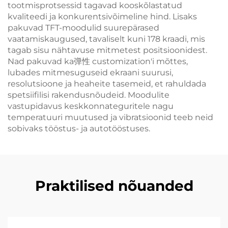
tootmisprotsessid tagavad kooskõlastatud
kvaliteedi ja konkurentsivõimeline hind. Lisaks
pakuvad TFT-moodulid suurepärased
vaatamiskaugused, tavaliselt kuni 178 kraadi, mis
tagab sisu nähtavuse mitmetest positsioonidest.
Nad pakuvad ka弹性 customization'i mõttes,
lubades mitmesuguseid ekraani suurusi,
resolutsioone ja heaheite tasemeid, et rahuldada
spetsiifilisi rakendusnõudeid. Moodulite
vastupidavus keskkonnateguritele nagu
temperatuuri muutused ja vibratsioonid teeb neid
sobivaks tööstus- ja autotööstuses.
Praktilised nõuanded