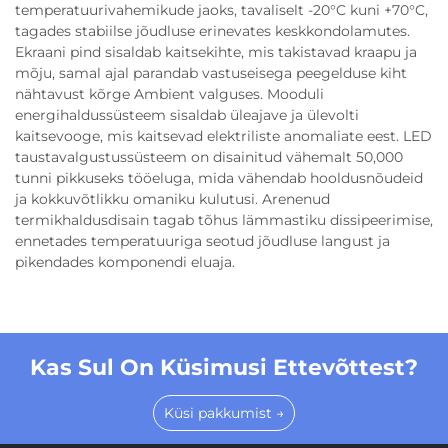
temperatuurivahemikude jaoks, tavaliselt -20°C kuni +70°C,
tagades stabiilse jõudluse erinevates keskkondolamutes.
Ekraani pind sisaldab kaitsekihte, mis takistavad kraapu ja
mõju, samal ajal parandab vastuseisega peegelduse kiht
nähtavust kõrge Ambient valguses. Mooduli
energihaldussüsteem sisaldab üleajave ja ülevolti
kaitsevooge, mis kaitsevad elektriliste anomaliate eest. LED
taustavalgustussüsteem on disainitud vähemalt 50,000
tunni pikkuseks tööeluga, mida vähendab hooldusnõudeid
ja kokkuvõtlikku omaniku kulutusi. Arenenud
termikhaldusdisain tagab tõhus lämmastiku dissipeerimise,
ennetades temperatuuriga seotud jõudluse langust ja
pikendades komponendi eluaja.
Kas Sul On Küsimusi Ettevõttest?
Küsi pakkumist →