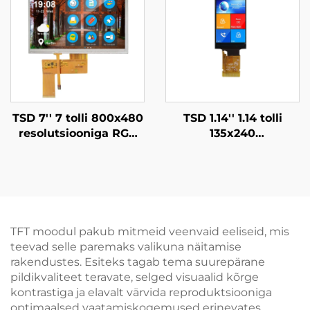
TSD 7'' 7 tolli 800x480
TSD 1.14'' 1.14 tolli
resolutsiooniga RGB
135x240
liidese 12H TN TFT LCD
resolutsiooniga SPI
näit koos vastupidava
liidese ST7789V3-G6
puuvälimise paneeliga
IPS TFT LCD ekraani
RTP
moodul
TFT moodul pakub mitmeid veenvaid eeliseid, mis
teevad selle paremaks valikuna näitamise
rakendustes. Esiteks tagab tema suurepärane
pildikvaliteet teravate, selged visuaalid kõrge
kontrastiga ja elavalt värvida reproduktsiooniga
optimaalsed vaatamiskogemused erinevates