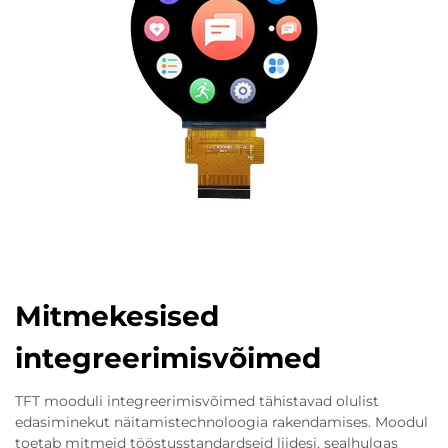
Mitmekesised
integreerimisvõimed
TFT mooduli integreerimisvõimed tähistavad olulist
edasiminekut näitamistechnoloogia rakendamises. Moodul
toetab mitmeid tööstusstandardseid liidesi, sealhulgas