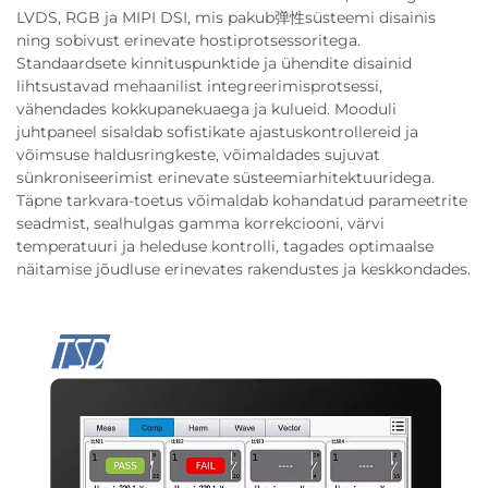
LVDS, RGB ja MIPI DSI, mis pakub弹性süsteemi disainis
ning sobivust erinevate hostiprotsessoritega.
Standaardsete kinnituspunktide ja ühendite disainid
lihtsustavad mehaanilist integreerimisprotsessi,
vähendades kokkupanekuaega ja kulueid. Mooduli
juhtpaneel sisaldab sofistikate ajastuskontrollereid ja
võimsuse haldusringkeste, võimaldades sujuvat
sünkroniseerimist erinevate süsteemiarhitektuuridega.
Täpne tarkvara-toetus võimaldab kohandatud parameetrite
seadmist, sealhulgas gamma korrekciooni, värvi
temperatuuri ja heleduse kontrolli, tagades optimaalse
näitamise jõudluse erinevates rakendustes ja keskkondades.