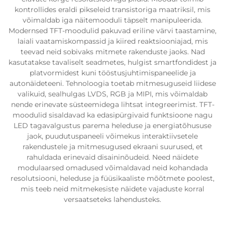
kontrollides eraldi pikseleid transistoriga maatriksil, mis
võimaldab iga näitemooduli täpselt manipuleerida.
Modernsed TFT-moodulid pakuvad eriline värvi taastamine,
laiali vaatamiskompassid ja kiired reaktsiooniajad, mis
teevad neid sobivaks mitmete rakenduste jaoks. Nad
kasutatakse tavaliselt seadmetes, hulgist smartfondidest ja
platvormidest kuni tööstusjuhtimispaneelide ja
autonäideteeni. Tehnoloogia toetab mitmesuguseid liidese
valikuid, sealhulgas LVDS, RGB ja MIPI, mis võimaldab
nende erinevate süsteemidega lihtsat integreerimist. TFT-
moodulid sisaldavad ka edasipürgivaid funktsioone nagu
LED tagavalgustus parema heleduse ja energiatõhususe
jaok, puudutuspaneeli võimekus interaktiivsetele
rakendustele ja mitmesugused ekraani suurused, et
rahuldada erinevaid disaininõudeid. Need näidete
modulaarsed omadused võimaldavad neid kohandada
resolutsiooni, heleduse ja füüsikaaliste mõõtmete poolest,
mis teeb neid mitmekesiste näidete vajaduste korral
versaatseteks lahendusteks.