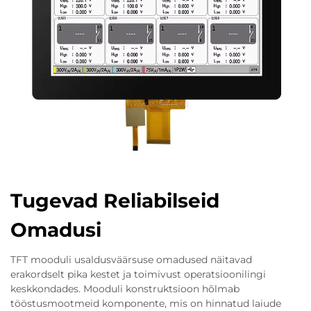
Tugevad Reliabilseid
Omadusi
TFT mooduli usaldusväärsuse omadused näitavad
erakordselt pika kestet ja toimivust operatsioonilingi
keskkondades. Mooduli konstruktsioon hõlmab
tööstusmootmeid komponente, mis on hinnatud laiude