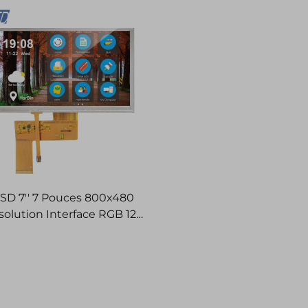
dules d'affichage LCD TFT
SD 7'' 7 Pouces 800x480
solution Interface RGB 12H
N TFT LCD Avec Panneau
Tactile Résistif RTP