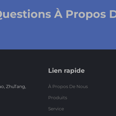
Questions À Propos 
Lien rapide
ao, ZhuTang,
À Propos De Nous
Produits
Service