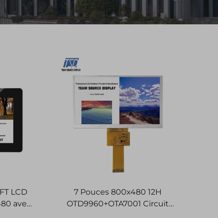
TFT LCD
7 Pouces 800x480 12H
480 avec
OTD9960+OTA7001 Circuit
I
Intégré Interface TTL TFT