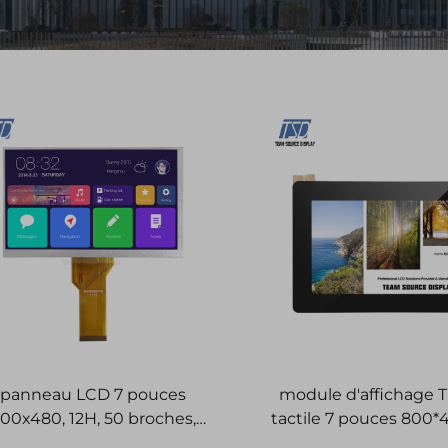
panneau LCD 7 pouces
module d'affichage 
00x480, 12H, 50 broches,
tactile 7 pouces 800*
interface RVB, écran TN,
interface HDM