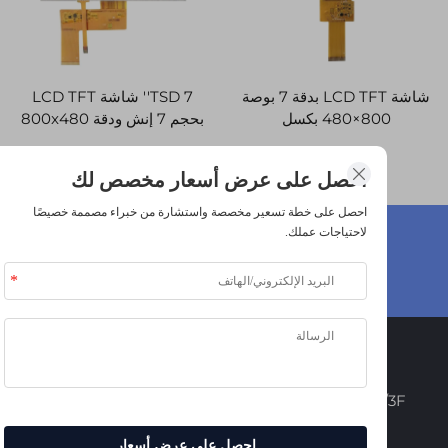
شاشة LCD TFT بدقة 7 بوصة
TSD 7'' شاشة LCD TFT
800×480 بكسل
بحجم 7 إنش ودقة 800x480
OTD9960+OTA7001 واجهة
مع واجهة RGB وشاشة لمس
TTL
مقاومة RTP
احصل على عرض أسعار مخصص لك
احصل على خطة تسعير مخصصة واستشارة من خبراء مصممة خصيصًا
لاحتياجات عملك.
هل لديك أسئلة عن الشركة؟
احصل على عرض →
اتصل بنا
Add: 2F/3F، المبنى 1، حديقة تقنية ليهاو، زهوتانغ، فنغجانغ،
دونغوان، 523681، الصين
احصل على عرض أسعار