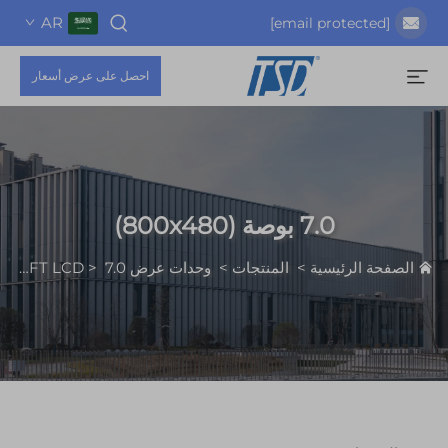
AR
احصل على عرض أسعار
7.0 بوصة (800x480)
الرئيسية
>
المنتجات
>
وحدات عرض TFT LCD
7.0 بوصة (800x480)
>