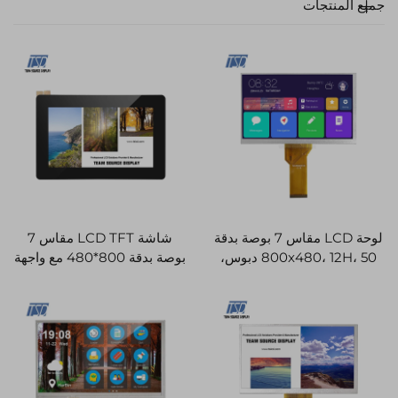
تجات
لوحة LCD مقاس 7 بوصة بدقة
شاشة LCD TFT مقاس 7
800x480، 12H، 50 دبوس،
بوصة بدقة 800*480 مع واجهة
واجهة RGB، شاشة TN،
HDMI ولوحة لمس
ض TFT LCD