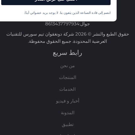
الهاتف:
+86-13437797934
بريد إلكتروني:
[email protected]
انضم إلى قادة الصناعة الذين يثقون بنا. لا يوجد بريد عشوائي أبدًا.
جوال:
8613437797934
حقوق الطبع والنشر © 2026 شركة دونغقوان تيم سورس للتقنيات
العرضية المحدودة. جميع الحقوق محفوظة.
رابط سريع
من نحن
المنتجات
الخدمات
أخبار و فيديو
المدونة
تطبيق