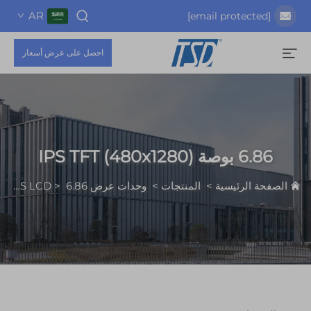
AR
احصل على عرض أسعار
IPS TFT (480x1)
الرئيسية
>
المنتجات
>
وحدات عرض IPS LCD
6.86 بوصة IPS TFT (480x1280)
>