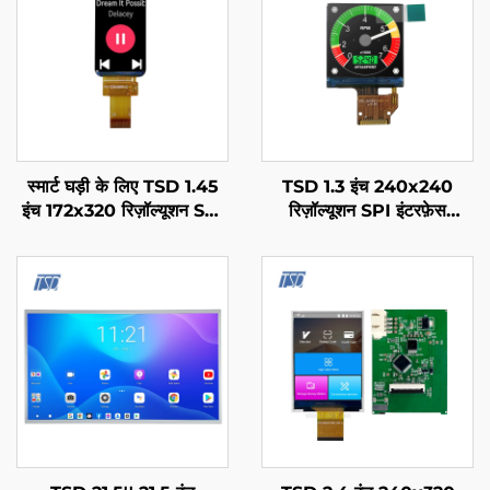
स्मार्ट घड़ी के लिए TSD 1.45
TSD 1.3 इंच 240x240
इंच 172x320 रिज़ॉल्यूशन SPI
रिज़ॉल्यूशन SPI इंटरफ़ेस
RGB इंटरफ़ेस ST7789V3
ST7789V3 ड्राइवर IC
ड्राइवर IC IPS TFT LCD
वर्गीकृत IPS TFT LCD डिसप्ले
डिस्प्ले