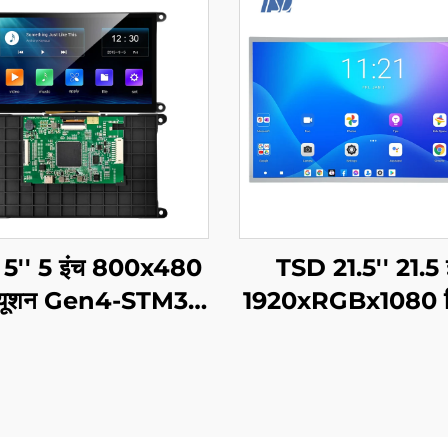
5'' 5 इंच 800x480
TSD 21.5'' 21.5 
ॉल्यूशन Gen4-STM32
1920xRGBx1080 प
T/RS232/RS485
FHD LVDS इंटरफ़े
यल पोर्ट इंटरफेस स्मार्ट
TFT LCD डिस्प्ले मॉ
CD डिस्प्ले मॉड्यूल