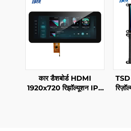
कार डैशबोर्ड HDMI
TSD 
1920x720 रिझॉल्यूशन IPS
रिज़
ग्लास TFT LCD डिस्प्ले
UAR
12.3" PCAP के साथ
सीरि
L