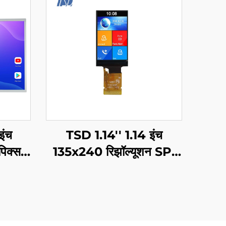
इंच
TSD 1.14'' 1.14 इंच
िक्सल
135x240 रिझॉल्यूशन SPI
स IPS
इंटरफ़ेस ST7789V3-G6
ड्यूल
IPS TFT LCD प्रदर्शनी
मॉड्यूल