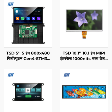
TSD 5'' 5 इंच 800x480
TSD 10.1'' 10.1 इंच MIPI
रिज़ॉल्यूशन Gen4-STM32
इंटरफेस 1000nits उच्च तेज़ता
UART/RS232/RS485
1024x600 रिज़ॉल्यूशन IPS
सीरियल पोर्ट इंटरफेस स्मार्ट
TFT LCD प्रदर्शनी
LCD डिस्प्ले मॉड्यूल