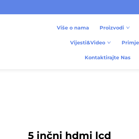
Više o nama
Proizvodi
Vijesti&Video
Primj
Kontaktirajte Nas
5 inčni hdmi lcd