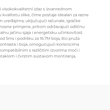
 visokokvalitetni izlaz s izvanrednom
kvalitetu slike, čime postaje idealan za razne
 uređajima, uključujući računale, igračke
enosne primjene, pritom održavajući odličnu
alnu jačinu sjaja i energetsku učinkovitost.
od 5ms i podršku za 16.7M boja, što pruža
ontraste i boja, omogućujući korisnicima
kompatibilnim s različitim izvorima moći i
a staklom i čvrstim sustavom montiranja,