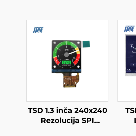
TSD 1.3 inča 240x240
TSD
Rezolucija SPI
Sučelje ST7789V3
102