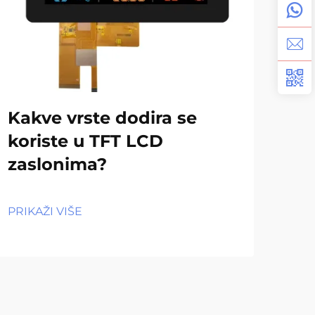
Kakve vrste dodira se
Ka
koriste u TFT LCD
od
zaslonima?
za
PRIKAŽI VIŠE
PRIK