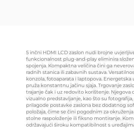
Štajberski IC
1
Kvadratni IPS TFT
E
LCD Zaslon
Lij
5 inčni HDMI LCD zaslon nudi brojne uvjerljive
funkcionalnost plug-and-play eliminira slož
spojenja. Kompaktna veličina čini ga neverova
radnih stanica ili zabavnih sustava. Versatiln
konzola, fotoaparata i laptopova. Energetska 
pruža konstantnu jačinu sjaja. Trgovanje za
trajanje čak i uz redovito korištenje. Njegova
vizualno predstavljanje, kao što su fotografija
prilagode postavke zaslona bez dodatnog softve
položaja, čime se čini pogodnim za okruženja z
stolne raspoloženje ili fiksno montiranje. Kom
održavajući široku kompatibilnost s uređajim