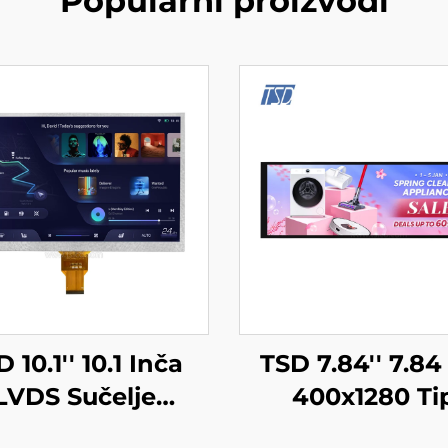
Popularni proizvodi
 10.1'' 10.1 Inča
TSD 7.84'' 7.84
LVDS Sučelje
400x1280 Ti
4x600 Rezolucija
Rezolucije MI