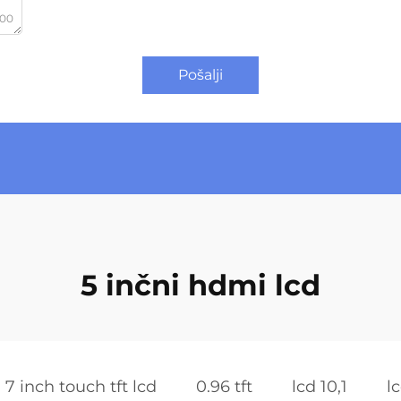
000
Pošalji
5 inčni hdmi lcd
7 inch touch tft lcd
0.96 tft
lcd 10,1
l