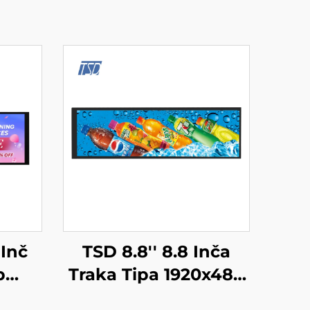
 Inč
TSD 8.8'' 8.8 Inča
p
Traka Tipa 1920x480
PI
Rezolucija MIPI