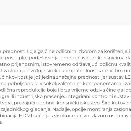
2h TN TFT LCD
Sučelje IPS TFT
kran Modul Za
Zaslon S OTP7
ečničku Opremu
Vođenjem
 prednosti koje ga čine odličnim izborom za korištenje i 
ene postupke podešavanja, omogućavajući korisnicima d
tno prijenosnim, istovremeno održavajući odličnu kvalite
ost zaslona potvrđuje široka kompatibilnost s različitim u
učinkovitost je još jedna značajna prednost, jer sustav 
slona poboljšano je visokokvalitetnim komponentama i za
 odlična reprodukcija boja i brza vrijeme odziva čine ga i
, igre ili industrijsko praćenje. Integrirani kontrolni su
ra, pružajući udobniji korisnički iskustvo. Šire kutove gl
ajedničkog gledanja. Nadalje, opcije montiranja zaslona nu
binacija HDMI sučelja s visokorazlučivo izlazom osigurava
a.