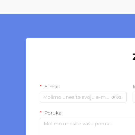
E-mail
0/100
Poruka