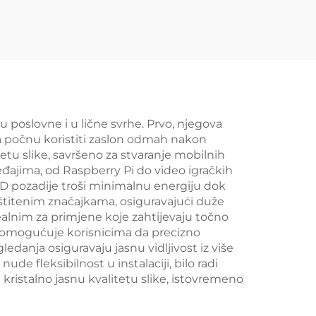
 LCD
Sučelje IPS TFT LCD
290B
Dijapozitiv
u poslovne i u lične svrhe. Prvo, njegova
a počnu koristiti zaslon odmah nakon
tu slike, savršeno za stvaranje mobilnih
ređajima, od Raspberry Pi do video igračkih
LED pozadije troši minimalnu energiju dok
štitenim značajkama, osiguravajući duže
dealnim za primjene koje zahtijevaju točno
stav omogućuje korisnicima da precizno
edanja osiguravaju jasnu vidljivost iz više
de fleksibilnost u instalaciji, bilo radi
 kristalno jasnu kvalitetu slike, istovremeno