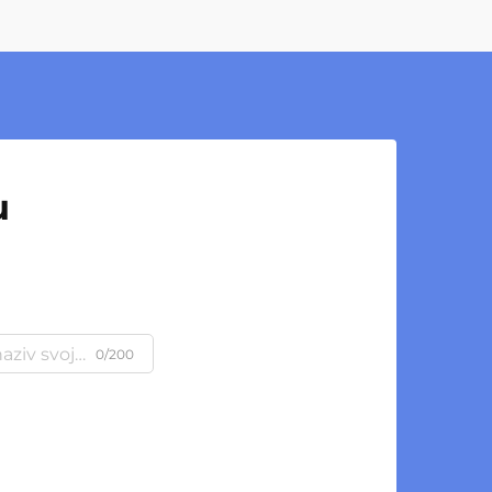
u
0/200