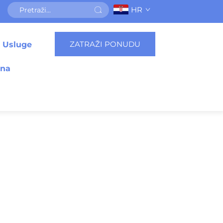
HR
ZATRAŽI PONUDU
Usluge
ena