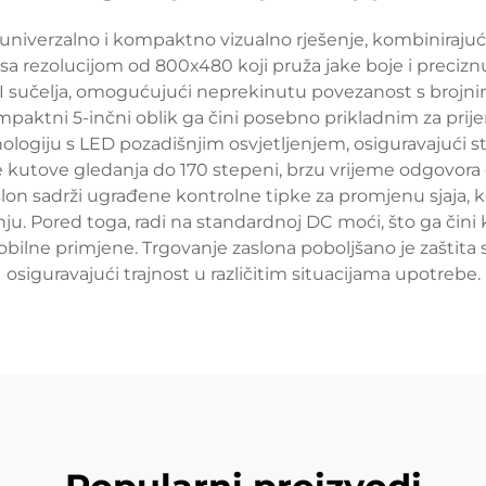
univerzalno i kompaktno vizualno rješenje, kombinirajući
sa rezolucijom od 800x480 koji pruža jake boje i preciznu 
I sučelja, omogućujući neprekinutu povezanost s brojnim
mpaktni 5-inčni oblik ga čini posebno prikladnim za prij
ologiju s LED pozadišnjim osvjetljenjem, osiguravajući st
 kutove gledanja do 170 stepeni, brzu vrijeme odgovora 
lon sadrži ugrađene kontrolne tipke za promjenu sjaja, k
ju. Pored toga, radi na standardnoj DC moći, što ga čini 
mobilne primjene. Trgovanje zaslona poboljšano je zaštit
osiguravajući trajnost u različitim situacijama upotrebe.