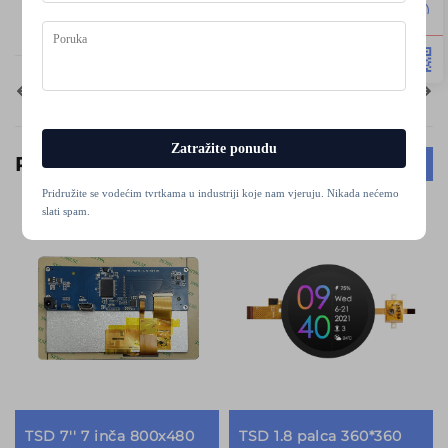
Previše
Sljedeći
Sve
Zatražite ponudu
Preporučeni proizvodi
Pridružite se vodećim tvrtkama u industriji koje nam vjeruju. Nikada nećemo
slati spam.
TSD 7'' 7 inča 800x480
TSD 1.8 palca 360*360