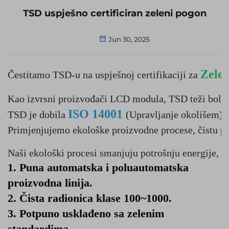
TSD uspješno certificiran zeleni pogon
Jun 30, 2025
Zelen
Čestitamo TSD-u na uspješnoj certifikaciji za 
Kao izvrsni proizvođači LCD modula, TSD teži boljoj
ISO 14001 
TSD je dobila 
(Upravljanje okolišem) i
Primjenjujemo ekološke proizvodne procese, čistu pr
Naši ekološki procesi smanjuju potrošnju energije, sm
1. Puna automatska i poluautomatska
proizvodna linija.
2. Čista radionica klase 100~1000.
3. Potpuno usklađeno sa zelenim
standardima.