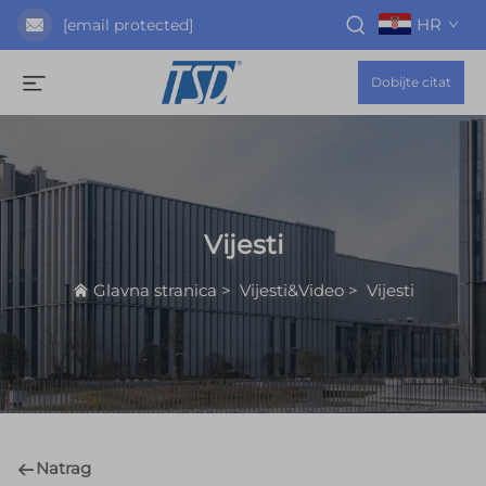
HR
[email protected]
Dobijte citat
Vijesti
Glavna stranica
>
Vijesti&Video
>
Vijesti
Natrag