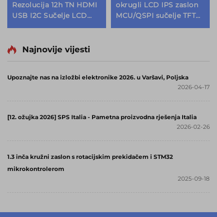
Rezolucija 12h TN HDMI
okrugli LCD IPS zaslon
USB I2C Sučelje LCD
MCU/QSPI sučelje TFT
Dodirni Zaslon TFT LCD
LCD moduli zaslona s
Moduli za Prikaz
CTP
Najnovije vijesti
Upoznajte nas na izložbi elektronike 2026. u Varšavi, Poljska
2026-04-17
[12. ožujka 2026] SPS Italia - Pametna proizvodna rješenja Italia
2026-02-26
1.3 inča kružni zaslon s rotacijskim prekidačem i STM32
mikrokontrolerom
2025-09-18