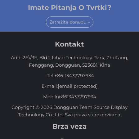
Imate Pitanja O Tvrtki?
Zatražite ponudu →
Kontakt
Add: 2F\/3F, Bld.1, Lihao Technology Park, ZhuTang,
Fenggang, Dongguan, 523681, Kina
-Tel:
+86-13437797934
E-mail:
[email protected]
Mobilni:
8613437797934
Copyright © 2026 Dongguan Team Source Display
Technology Co., Ltd. Sva prava su rezervirana.
Brza veza