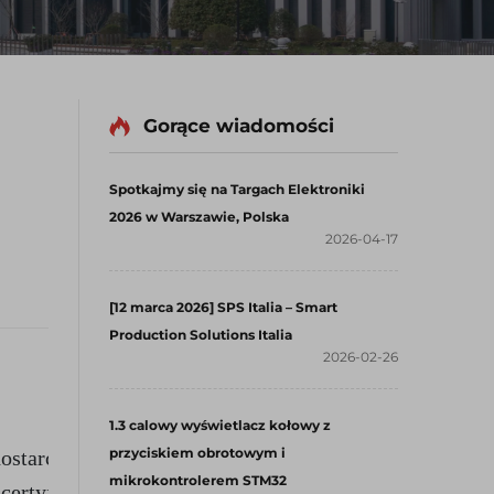
Gorące wiadomości
Spotkajmy się na Targach Elektroniki
2026 w Warszawie, Polska
2026-04-17
[12 marca 2026] SPS Italia – Smart
Production Solutions Italia
2026-02-26
1.3 calowy wyświetlacz kołowy z
przyciskiem obrotowym i
starczania produktów najwyższej jakości. 
mikrokontrolerem STM32
certyfikaty. 