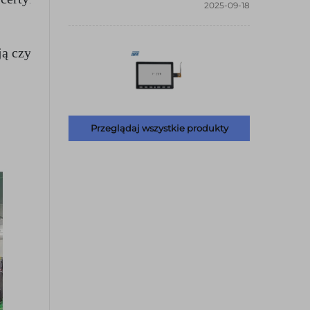
2025-09-18
ą czystsze 
przyszłość – bez pogarszania parametrów dz
Przeglądaj wszystkie produkty