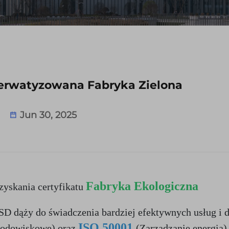
erwatyzowana Fabryka Zielona
Jun 30, 2025
Fabryka Ekologiczna 
yskania certyfikatu 
 dąży do świadczenia bardziej efektywnych usług i do
ISO 50001 
rodowiskowe) oraz 
(Zarządzanie energią) 