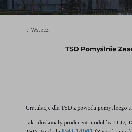
Wstecz
TSD Pomyślnie Zas
Gratulacje dla TSD z powodu pomyślnego uz
Jako doskonały producent modułów LCD, TSD
ISO 14001 
TSD Uzyskała 
(Zarządzanie ś