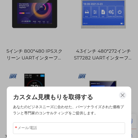
5インチ 800*480 IPSスク
4.3インチ 480*272インチ
リーン UARTインターフェ
ST7282 UARTインターフェ
ース ST7262-G4-
ース 12H ProLCD-T043N01
E+FT5446DQS IC
TFT LCDディスプレイモジ
ProLCD-T050C01 TFT
ュール
LCDディスプレイモジュー
ル
カスタム見積もりを取得する
あなたのビジネスニーズに合わせた、パーソナライズされた価格プ
ランと専門家のコンサルティングをご提供します。
3.5インチ 320*480 UARTイ
TSD 3.2'' 3.2インチ HMI