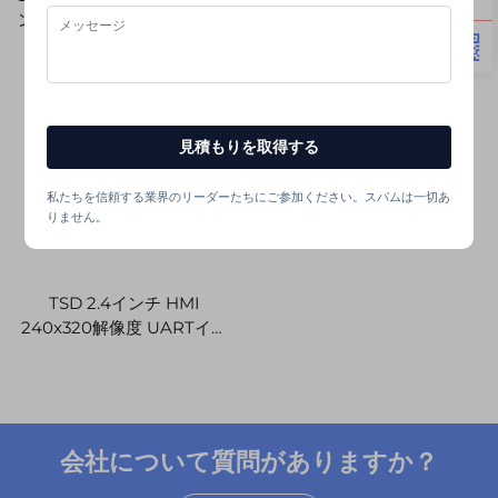
ンターフェース IL9488 12H
240x320解像度 UARTイン
ProLCD-T035N01 TFT LCD
ターフェース ST7789V 6H
ディスプレイモジュール
TN TFT LCD タッチスクリ
ーン PCBA付き
見積もりを取得する
私たちを信頼する業界のリーダーたちにご参加ください。スパムは一切あ
りません。
TSD 2.4インチ HMI
240x320解像度 UARTイン
ターフェース ST7789V 6H
TN TFT LCDタッチスクリー
ンLCDディスプレイモジュ
ール_with PCBA
会社について質問がありますか？