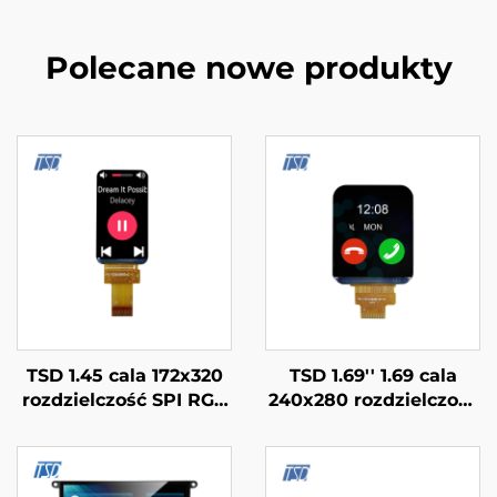
Polecane nowe produkty
TSD 1.45 cala 172x320
TSD 1.69'' 1.69 cala
rozdzielczość SPI RGB
240x280 rozdzielczość
Interfejs ST7789V3
SPI Interfejs ST7789V
sterownik IC IPS TFT
Sterownik IC IPS TFT
LCD Ekran dla
LCD Ekran Moduły