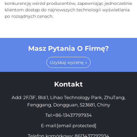
konkurencję wśród producentów, zapewniając jednocześnie
klientom dostęp do najnowszych technologii wyświetlania
po rozsądnych cenach.
Masz Pytania O Firmę?
Uzyskaj wycenę →
Kontakt
Add: 2F/3F, Bld.1, Lihao Technology Park, ZhuTang,
Fenggang, Dongguan, 523681, Chiny
Tel:
+86-13437797934
E-mail:
[email protected]
Telefon komórkowy:
8613437797934