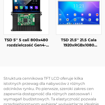
smartwatcha
smartwatcha
TSD 5'' 5 cali 800x480
TSD 21.5'' 21.5 Cala
rozdzielczość Gen4-
1920xRGBx1080
STM32
Rozdzielczość FHD
UART/RS232/RS485
Interfejs LVDS IPS TFT
Interfejs Portu
LCD Moduł
Seryjnego Moduł
Wyświetlania
Wyświetlaczowy
Smart LCD
Struktura cennikowa TFT LCD oferuje kilka
istotnych przewag dla nabywców z różnych
odcinków rynku. Po pierwsze, szeroki zakres cen
zapewnia dostępność dla różnych zastosowań i
wymagań budżetowych. Ta elastyczność pozwala
przedsiębiorstwom wybierać wyświetlacze idealnie