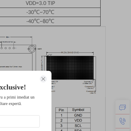
VDD=3.0 TIP
℃
℃
-30
~70
℃
℃
-40
~80
xclusive!
ru a primi imediat un
ltare expertă.