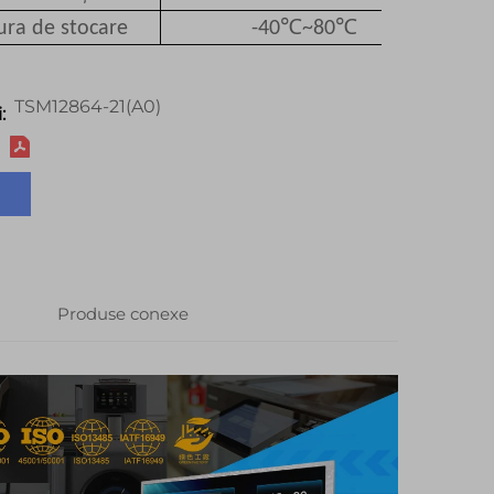
℃
℃
ra de stocare
-40
~80
TSM12864-21(A0)
:
Produse conexe