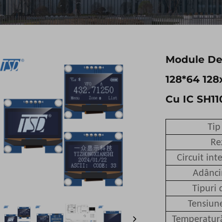
Module De
128*64 12
Cu IC SH11
Tip
Re
Circuit int
Adânci
Tipuri 
Tensiun
Temperatură