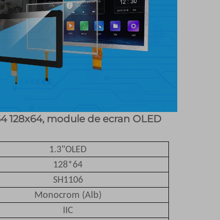
64 128x64, module de ecran OLED
1.3"OLED
128*64
SH1106
Monocrom (Alb)
IIC