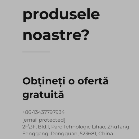
produsele
noastre?
Obțineți o ofertă
gratuită
+86-13437797934
[email protected]
2F\3F, Bld.1, Parc Tehnologic Lihao, ZhuTang,
Fenggang, Dongguan, 523681, China