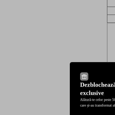
Dezblochează
exclusive
Alătură-te celor peste 50
care și-au transformat af