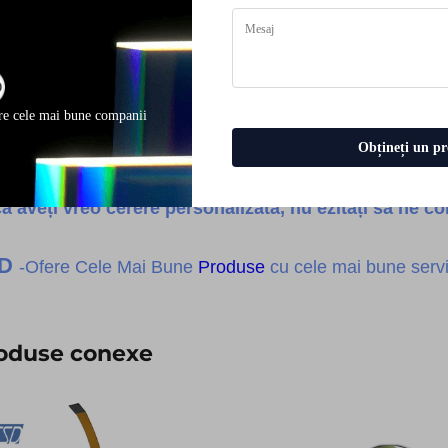
re cele mai bune companii
Obțineți un pr
ă aveți vreo cerere personalizată, nu ezitați să ne con
SD
-Ofere Cele Mai Bune
Produse
cu cele mai bune servic
oduse conexe