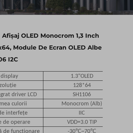
 Afișaj OLED Monocrom 1,3 Inch
8x64, Module De Ecran OLED Albe
06 I2C
 display
1.3"OLED
zoluție
128*64
egrat driver LCD
SH1106
mea culorii
Monocrom (Alb)
de interfețe
IIC
e de operare
VDD=3.0 TIP
℃
℃
 de funcționare
-30
~70