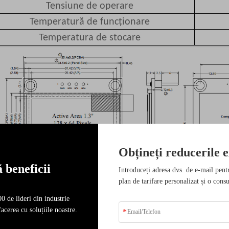
Tensiune de operare
Temperatură de funcționare
Temperatura de stocare
Obțineți reducerile e
 beneficii
Introduceți adresa dvs. de e-mail pent
plan de tarifare personalizat și o consu
0 de lideri din industrie
acerea cu soluțiile noastre.