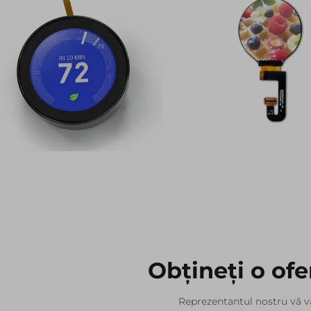
Obțineți o ofe
Reprezentantul nostru vă v