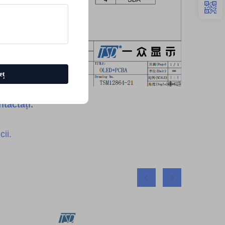
eț
tactați.
ii.