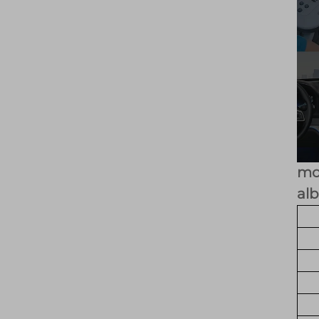
mo
alb