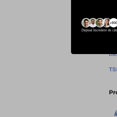
Depusă încredere de căt
Dac
T
Pr