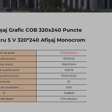
șaj Grafic COB 320x240 Puncte
ru 5 V 320*240 Afișaj Monocrom
r de parte
TSM320240-2
uție puncte
320X240
ntur (mm)
139x100x14
ă vizibilă (mm)
103x79
ța activă (mm)
97,00x72,00
ensiune
5V
 de vizualizare
6:00
IC
RA8835
de afișare
STN-albastru