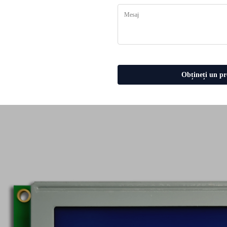
re cele mai bune companii
Obțineți un pr