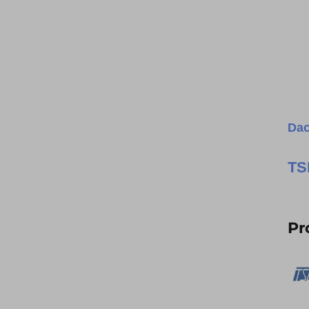
Dac
T
Pr