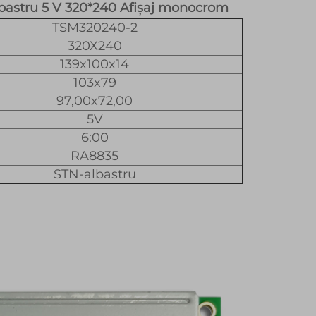
bastru 5 V 320*240 Afișaj monocrom
TSM320240-2
320X240
139x100x14
103x79
97,00x72,00
5V
6:00
RA8835
STN-albastru