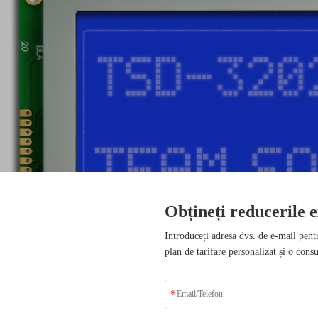
Obțineți reducerile e
 beneficii
Introduceți adresa dvs. de e-mail pent
plan de tarifare personalizat și o consu
0 de lideri din industrie
acerea cu soluțiile noastre.