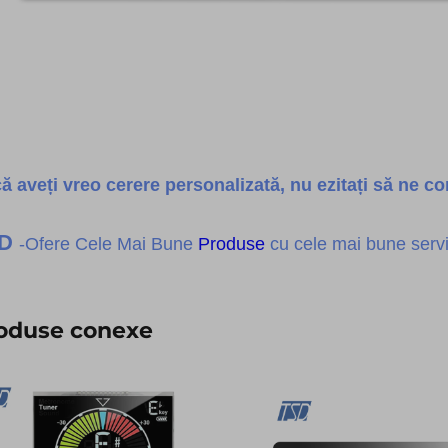
ă aveți vreo cerere personalizată, nu ezitați să ne con
SD
-Ofere Cele Mai Bune
Produse
cu cele mai bune servic
oduse conexe