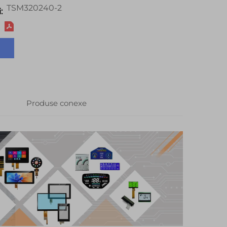
TSM320240-2
:
Produse conexe