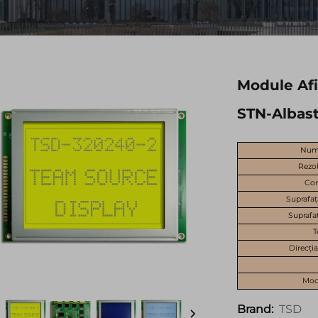
Module Afi
STN-Albast
Numă
Rezol
Co
Suprafaț
Suprafa
T
Direcția
Mod 
TSD
Brand: