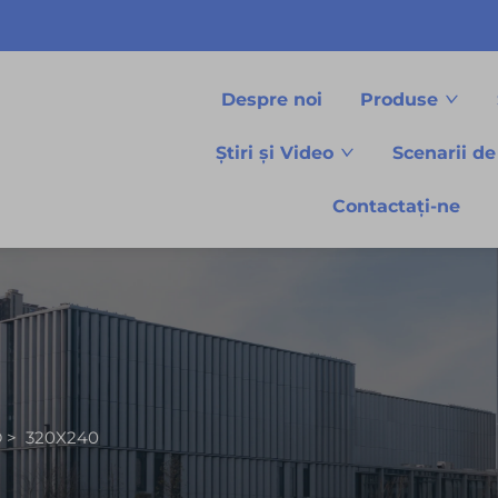
Despre noi
Produse
Știri și Video
Scenarii de
Contactați-ne
D
>
320X240