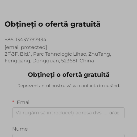
Obțineți o ofertă gratuită
+86-13437797934
[email protected]
2F\3F, Bld.1, Parc Tehnologic Lihao, ZhuTang,
Fenggang, Dongguan, 523681, China
Obțineți o ofertă gratuită
Reprezentantul nostru vă va contacta în curând.
Email
0/100
Nume