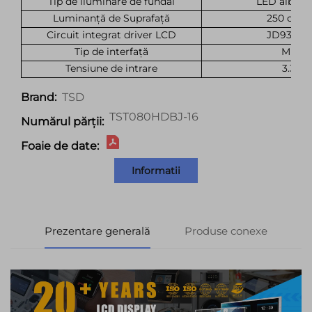
Tip de iluminare de fundal
LED alb*21
Luminanță de Suprafață
250 cd/m
Circuit integrat driver LCD
JD9336A
Tip de interfață
MIPI
Tensiune de intrare
3.3V
TSD
Brand:
TST080HDBJ-16
Numărul părții:
Foaie de date:
Informatii
Prezentare generală
Produse conexe