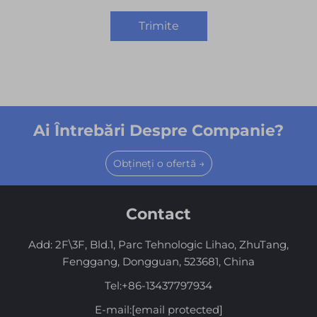
Trimite
Ai Întrebări Despre Companie?
Obțineți o ofertă →
Contact
Add: 2F\3F, Bld.1, Parc Tehnologic Lihao, ZhuTang,
Fenggang, Dongguan, 523681, China
Tel:
+86-13437797934
E-mail:
[email protected]