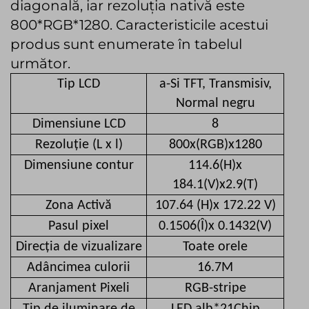
diagonală, iar rezoluția nativă este
800*RGB*1280. Caracteristicile acestui
produs sunt enumerate în tabelul
următor.
Tip LCD
a-Si TFT, Transmisiv,
Normal negru
Dimensiune LCD
8
Rezoluție (L x l)
800x(RGB)x1280
Dimensiune contur
114.6(H)x
184.1(V)x2.9(T)
Zona Activă
107.64 (H)x 172.22 V)
Pasul pixel
0.1506(Î)x 0.1432(V)
Direcția de vizualizare
Toate orele
Adâncimea culorii
16.7M
Aranjament Pixeli
RGB-stripe