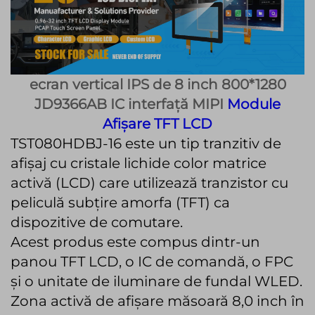
ecran vertical IPS de 8 inch 800*1280
JD9366AB IC interfață MIPI
Module
Afișare TFT LCD
TST080HDBJ-16 este un tip tranzitiv de
afișaj cu cristale lichide color matrice
activă (LCD) care utilizează tranzistor cu
peliculă subțire amorfa (TFT) ca
dispozitive de comutare.
Acest produs este compus dintr-un
panou TFT LCD, o IC de comandă, o FPC
și o unitate de iluminare de fundal WLED.
Zona activă de afișare măsoară 8,0 inch în