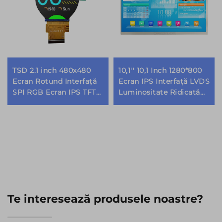
TSD 2.1 inch 480x480
10,1'' 10,1 Inch 1280*800
Ecran Rotund Interfață
Ecran IPS Interfață LVDS
SPI RGB Ecran IPS TFT
Luminositate Ridicată
LCD Rotund Module de
1000nits Module Afișaj
afișaj
TFT LCD
Te interesează produsele noastre?