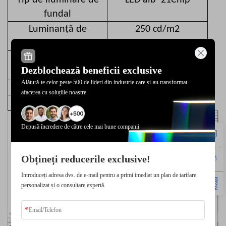
Tip de iluminare de
LED alb*21Chip
fundal
Luminanță de
250 cd/m2
Suprafață
Circuit integrat driver
JD9336AB
Dezblochează beneficii exclusive
LCD
Alătură-te celor peste 500 de lideri din industrie care și-au transformat
Tip de interfață
MIPI
afacerea cu soluțiile noastre.
Tensiune de intrare
3.3V
Depusă încredere de către cele mai bune companii
Obțineți reducerile exclusive!
Introduceți adresa dvs. de e-mail pentru a primi imediat un plan de tarifare
personalizat și o consultare expertă.