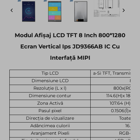
Modul Afișaj LCD TFT 8 Inch 800*1280
Ecran Vertical Ips JD9366AB IC Cu
Interfață MIPI
Tip LCD
a-Si TFT, Transmisiv
Dimensiune LCD
8
Rezoluție (L x l)
800x(RGB)x
Dimensiune contur
114.6(H)x 184.1(
Zona Activă
107.64 (H)x 17
Pasul pixel
0.1506(Î)x 0.1
Direcția de vizualizare
Toate ore
Adâncimea culorii
16.7M
Aranjament Pixeli
RGB-stri